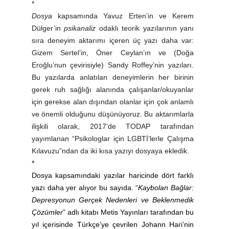
*
Dosya
kapsamında Yavuz Erten’in ve Kerem
Dülger’in
psikanaliz
odaklı teorik yazılarının yanı
sıra deneyim aktarımı içeren üç yazı daha var:
Gizem Sertel’in, Öner Ceylan’ın ve (Doğa
Eroğlu’nun çevirisiyle) Sandy Roffey’nin yazıları.
Bu yazılarda anlatılan deneyimlerin her birinin
gerek ruh sağlığı alanında çalışanlar/okuyanlar
için gerekse alan dışından olanlar için çok anlamlı
ve önemli olduğunu düşünüyoruz. Bu aktarımlarla
ilişkili olarak, 2017’de TODAP tarafından
yayımlanan “Psikologlar için LGBTİ’lerle Çalışma
Kılavuzu”ndan da iki kısa yazıyı dosyaya ekledik.
*
Dosya kapsamındaki yazılar haricinde dört farklı
yazı daha yer alıyor bu sayıda. “
Kaybolan Bağlar:
Depresyonun Gerçek Nedenleri ve Beklenmedik
Çözümler
” adlı kitabı Metis Yayınları tarafından bu
yıl içerisinde Türkçe’ye çevrilen Johann Hari’nin