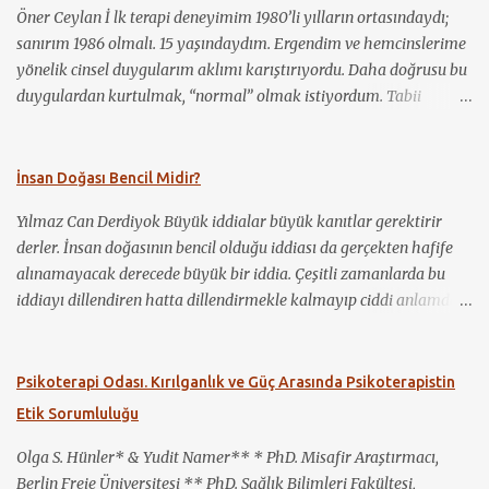
kullanılmakla b...
Öner Ceylan İ lk terapi deneyimim 1980’li yılların ortasındaydı;
sanırım 1986 olmalı. 15 yaşındaydım. Ergendim ve hemcinslerime
yönelik cinsel duygularım aklımı karıştırıyordu. Daha doğrusu bu
duygulardan kurtulmak, “normal” olmak istiyordum. Tabii
benden başka kimsenin bundan haberi yoktu. Ancak ağlama
krizlerim oluyordu. Elbette ergenliğin ağırlığı da bunda rol
oynuyordu. Bunun üzerine annem, o dönem kendisinin de
İnsan Doğası Bencil Midir?
psikoterapisti ve Cerrahpaşa’da doçent olan bir psikiyatriste
Yılmaz Can Derdiyok Büyük iddialar büyük kanıtlar gerektirir
gitmemi önerdi, fakat ben kabul etmedim. “Ben deli değilim”
derler. İnsan doğasının bencil olduğu iddiası da gerçekten hafife
dedim. Daha sonra durum iyice çıkışsız gözükmüş olacak ki kabul
alınamayacak derecede büyük bir iddia. Çeşitli zamanlarda bu
ettim ve önce özel bir klinikte, daha sonra zaman zaman
iddiayı dillendiren hatta dillendirmekle kalmayıp ciddi anlamda
Cerrahpaşa Hastanesi’nde, sonrasında da muayenehanesinde,
savunan insanlara denk gelmişizdir. Kimileri bu iddiayı daha da
aralıklarla sekiz yıl boyunca bu psikiyatristin danışanı oldum.
ileri götürüyor ve insanlığın yaşadığı bütün sıkıntıların genelde bu
Kendisi iyi bir terapist ve iyi bir insandı. Ancak, belki hâlâ birçok
bencillikten kaynaklandığını ileri sürüyor: Sözgelimi; savaşlar,
Psikoterapi Odası. Kırılganlık ve Güç Arasında Psikoterapistin
terapistin ve uzmanın olduğu gibi, eşcinsellik konusunda
yıkımlar, felaketler, taciz ve tecavüzler, eşitsizlikler sözde insan
önyargıları vardı. Bunu da şuradan çıkarıyorum; hiçbir zaman
Etik Sorumluluğu
bencilliğinin bir ürünü olarak ortaya çıkıyor. Yirmi birinci yüzyılı
yüzüme k...
yaşıyoruz. Yakın tarihimize baktığımızda savaşları, yıkımları,
Olga S. Hünler* & Yudit Namer** * PhD. Misafir Araştırmacı,
çevre felaketlerini hatırlıyor olmak çok da zor olmasa gerek.
Berlin Freie Üniversitesi ** PhD. Sağlık Bilimleri Fakültesi,