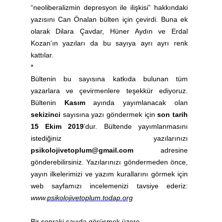
“neoliberalizmin depresyon ile ilişkisi” hakkındaki
yazısını Can Önalan bülten için çevirdi. Buna ek
olarak Dilara Çavdar, Hüner Aydın ve Erdal
Kozan’ın yazıları da bu sayıya ayrı ayrı renk
kattılar.
*
Bültenin bu sayısına katkıda bulunan tüm
yazarlara ve çevirmenlere teşekkür ediyoruz.
Bültenin
Kasım
ayında yayımlanacak olan
sekizinci
sayısına yazı göndermek için
son tarih
15 Ekim 2019
’dur. Bültende yayımlanmasını
istediğiniz yazılarınızı
psikolojivetoplum@gmail.com
adresine
gönderebilirsiniz. Yazılarınızı göndermeden önce,
yayın ilkelerimizi ve yazım kurallarını görmek için
web sayfamızı incelemenizi tavsiye ederiz:
www.
psikolojivetoplum.todap.org
Bir sonraki sayıda görüşmek üzere…