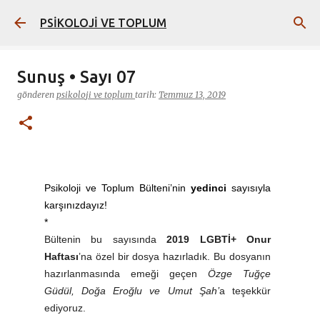
Ana içeriğe atla
PSİKOLOJİ VE TOPLUM
Sunuş • Sayı 07
gönderen
psikoloji ve toplum
tarih:
Temmuz 13, 2019
Psikoloji ve Toplum Bülteni’nin
yedinci
sayısıyla
karşınızdayız!
*
Bültenin bu sayısında
2019 LGBTİ+ Onur
Haftası
’na özel bir dosya hazırladık. Bu dosyanın
hazırlanmasında emeği geçen
Özge Tuğçe
Güdül, Doğa Eroğlu ve Umut Şah’
a
teşekkür
ediyoruz.