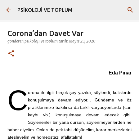
Ana içeriğe atla
PSİKOLOJİ VE TOPLUM
Corona’dan Davet Var
gönderen
psikoloji ve toplum
tarih:
Mayıs 23, 2020
Eda Pınar
C
orona ile ilgili birçok şey yazıldı, söylendi, kulislerde
konuşulmaya devam ediyor... Gündeme ve öz
pratiklerimize bakılırsa da farklı varyasyonlarda (can
kaybı vb.) konuşulmaya devam edecek gibi.
Söylenenler bir yana dursun, söylenmeyenlerden ne
haber diyelim. Onları da pek tabii düşünelim, karar merkezlerini
ateşleyelim ve homeostazı afallatalım!