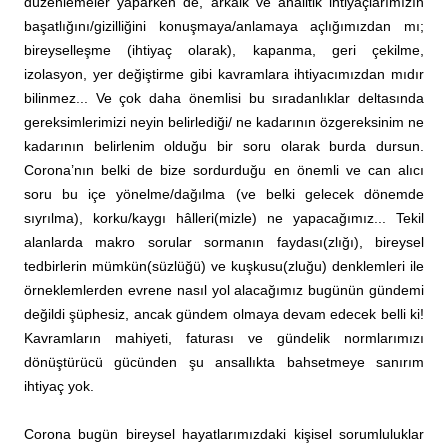
düzenlemeler yaparken de, arkaik ve analitik ihtiyaçlarımızın
başatlığını/gizilliğini konuşmaya/anlamaya açlığımızdan mı;
bireyselleşme (ihtiyaç olarak), kapanma, geri çekilme,
izolasyon, yer değiştirme gibi kavramlara ihtiyacımızdan mıdır
bilinmez... Ve çok daha önemlisi bu sıradanlıklar deltasında
gereksimlerimizi neyin belirlediği/ ne kadarının özgereksinim ne
kadarının belirlenim olduğu bir soru olarak burda dursun.
Corona’nın belki de bize sordurduğu en önemli ve can alıcı
soru bu içe yönelme/dağılma (ve belki gelecek dönemde
sıyrılma), korku/kaygı hâlleri(mizle) ne yapacağımız... Tekil
alanlarda makro sorular sormanın faydası(zlığı), bireysel
tedbirlerin mümkün(süzlüğü) ve kuşkusu(zluğu) denklemleri ile
örneklemlerden evrene nasıl yol alacağımız bugünün gündemi
değildi şüphesiz, ancak gündem olmaya devam edecek belli ki!
Kavramların mahiyeti, faturası ve gündelik normlarımızı
dönüştürücü gücünden şu ansallıkta bahsetmeye sanırım
ihtiyaç yok.
Corona bugün bireysel hayatlarımızdaki kişisel sorumluluklar