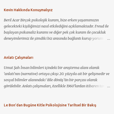
Kevin Hakkında Konuşmalıyız
Beril Acar Birçok psikolojik kuram, bize erken yaşamımızın
gelecekteki kişiliğimizi nasıl etkilediğini açıklamaktadır. Freud ile
başlayan psikanaliz kuramı ve diğer pek çok kuram ile çocukluk
deneyimlerimiz ile şimdiki biz arasında bağlantı kurup yorum
yapmamız mümkün görünmektedir. Kevin Hakkında
Konuşmalıyız ile bir çocuğun nasıl sosyopat bir gence
dönüşebildiğini, annelik kavramının toplum için ne demek
Anlatı Çalışmaları
olduğunu ve bu kavramın nasıl bir baskı ve suçlama unsuru olarak
Umut Şah İnsan bilimleri içindeki bir araştırma alanı olarak
kullanılabileceğini görüyoruz. Birçok coğrafyada, çocuğa bakım
‘anlatı’nın (narrative) ortaya çıkışı 20. yüzyıla ait bir gelişmedir ve
veren birincil kişinin anne olması gerektiği, anneliğin kutsallığı ve
sosyal bilimler alanındaki ‘dile dönüş’ün bir parçası olarak
bunun bir zorunlulukmuş gibi algılanması yadsınamaz bir gerçek.
görülebilir. Anlatı çalışmaları, özellikle 1960’lardan itibaren tarih,
Öte yandan, çocuk sahibi olmaya hazır hissetmeyen anne
antropoloji, halk bilimi (folklor), psikoloji, sosyolinguistik, iletişim
adaylarının yaşadığı sıkıntı ve stresi görmezden gelip, bu durumu
çalışmaları ve sosyoloji gibi disiplinlerin ilgisini çekmiş ve
“anne olma heyecanı” gibi “normal”leştirmek ve yok saymak da
disiplinler arası bir çalışma alanı hâline gelmiştir (Riessman ve
Le Bon’dan Bugüne Kitle Psikolojisine Tarihsel Bir Bakış
ne yazık ki sıklıkla karşılaştığımız durumlardan. Filmdeki
Quinney, 2005). Özellikle son 20-30 yıl içerisinde anlatı, bir
karakterlerden Eva (Tilda Swinton), seyahat etmeyi seven,