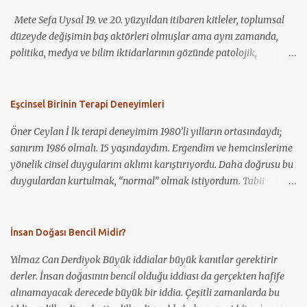
araştırma nesnesi olarak birçok araştırmacının ilgisini çekmiş ve
kariyerli ve geleceğe yönel...
Mete Sefa Uysal 19. ve 20. yüzyıldan itibaren kitleler, toplumsal
böylece geniş bir araştırma külliyatı ortaya çıkmıştır. Bununla
düzeyde değişimin baş aktörleri olmuşlar ama aynı zamanda,
birlikte, bu kadar geniş bir alana yönelik yetkin bir inceleme
politika, medya ve bilim iktidarlarının gözünde patolojik,
yapmanın güçlüğü dikkate alınarak, bu yazıda alanın
şiddetten gözü dönmüş ve sınır tanımaz bir biçimde her şeyi yakıp
şekillenmesinde ve gelişmesinde öne çıkan geleneksel ve eleştirel
yıkan insan güruhları olarak resmedilmişlerdir. Dolayısıyla, bu
çalışmalar ve de teorisyenler aktarılacaktır. ‘Anlatı’ (narrative)
bakış açısından harek...
Eşcinsel Birinin Terapi Deneyimleri
terimi farklı disiplinler tarafından çeşitli anlamlarda
kullanılmakla b...
Öner Ceylan İ lk terapi deneyimim 1980’li yılların ortasındaydı;
sanırım 1986 olmalı. 15 yaşındaydım. Ergendim ve hemcinslerime
yönelik cinsel duygularım aklımı karıştırıyordu. Daha doğrusu bu
duygulardan kurtulmak, “normal” olmak istiyordum. Tabii
benden başka kimsenin bundan haberi yoktu. Ancak ağlama
krizlerim oluyordu. Elbette ergenliğin ağırlığı da bunda rol
oynuyordu. Bunun üzerine annem, o dönem kendisinin de
İnsan Doğası Bencil Midir?
psikoterapisti ve Cerrahpaşa’da doçent olan bir psikiyatriste
Yılmaz Can Derdiyok Büyük iddialar büyük kanıtlar gerektirir
gitmemi önerdi, fakat ben kabul etmedim. “Ben deli değilim”
derler. İnsan doğasının bencil olduğu iddiası da gerçekten hafife
dedim. Daha sonra durum iyice çıkışsız gözükmüş olacak ki kabul
alınamayacak derecede büyük bir iddia. Çeşitli zamanlarda bu
ettim ve önce özel bir klinikte, daha sonra zaman zaman