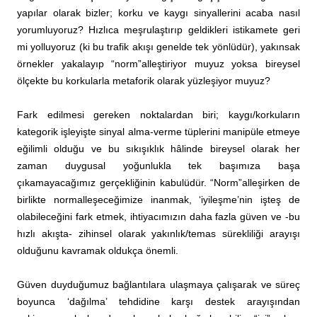
yapılar olarak bizler; korku ve kaygı sinyallerini acaba nasıl
yorumluyoruz? Hızlıca meşrulaştırıp geldikleri istikamete geri
mi yolluyoruz (ki bu trafik akışı genelde tek yönlüdür), yakınsak
örnekler yakalayıp “norm”alleştiriyor muyuz yoksa bireysel
ölçekte bu korkularla metaforik olarak yüzleşiyor muyuz?
Fark edilmesi gereken noktalardan biri; kaygı/korkuların
kategorik işleyişte sinyal alma-verme tüplerini manipüle etmeye
eğilimli olduğu ve bu sıkışıklık hâlinde bireysel olarak her
zaman duygusal yoğunlukla tek başımıza başa
çıkamayacağımız gerçekliğinin kabulüdür. “Norm”alleşirken de
birlikte normalleşeceğimize inanmak, ‘iyileşme’nin işteş de
olabileceğini fark etmek, ihtiyacımızın daha fazla güven ve -bu
hızlı akışta- zihinsel olarak yakınlık/temas sürekliliği arayışı
olduğunu kavramak oldukça önemli.
Güven duyduğumuz bağlantılara ulaşmaya çalışarak ve süreç
boyunca ‘dağılma’ tehdidine karşı destek arayışından