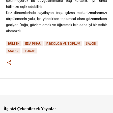
çekinmeyerek bu duygulanımlarla bağ kurabilir, “iyi” olma
hâlimize eşlik edebiliriz.
Kriz dönemlerinde zayıflayan başa çıkma mekanizmalarımızı
törpülemenin yolu, içe yönelirken toplumsal olanı gözetmekten
geçiyor. Doğa, gözlemlemek ve öğretmek için daha iyi bir tedbir
alamazdı...
BÜLTEN
EDA PINAR
PSIKOLOJI VE TOPLUM
SALGIN
SAYI 10
TODAP
İlginizi Çekebilecek Yayınlar