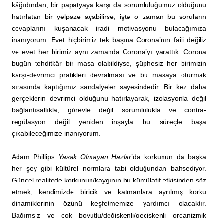
kâğıdından, bir papatyaya karşı da sorumluluğumuz olduğunu
hatırlatan bir yelpaze açabilirse; işte o zaman bu soruların
cevaplarını kuşanacak iradi motivasyonu bulacağımıza
inanıyorum. Evet hiçbirimiz tek başına Corona’nın faili değiliz
ve evet her birimiz aynı zamanda Corona’yı yarattık. Corona
bugün tehditkâr bir masa olabildiyse, şüphesiz her birimizin
karşı-devrimci pratikleri devralması ve bu masaya oturmak
sırasında kaptığımız sandalyeler sayesindedir. Bir kez daha
gerçeklerin devrimci olduğunu hatırlayarak, izolasyonla değil
bağlantısallıkla, görevle değil sorumlulukla ve contra-
regülasyon değil yeniden inşayla bu süreçle başa
çıkabileceğimize inanıyorum.
Adam Phillips
Yasak Olmayan Hazlar
’da korkunun da başka
her şey gibi kültürel normlara tabi olduğundan bahsediyor.
Güncel realitede korkunun/kaygının bu kümülatif etkisinden söz
etmek, kendimizde biricik ve katmanlara ayrılmış korku
dinamiklerinin özünü keşfetmemize yardımcı olacaktır.
Bağımsız ve çok boyutlu/değişkenli/geçişkenli organizmik