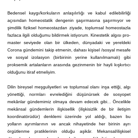
Bedensel kaygı/korkuların anlaşılırlığı ve kabul edilebilirliği
açısından homeostatik dengenin şaşırmasına şaşırmıyor ve
şimdilik fiziksel homeostazdan ziyade, toplumsal homeostazla
fazlaca ilgili olduğumu bildirmek istiyorum. Kinestetik algısı pro-
master seviyede olan bir ülkeden, dünyadaki ve yereldeki
Corona gündemini takip etmenin, dahası kişisel /sosyal mesafe
ve sosyal izolasyon (birbirinin yerine kullanılmamalı) gibi
proksemik artalanların arasında gezinmenin bir hayli kışkırtıcı
olduğunu itiraf etmeliyim.
Dilin bireysel meşguliyetleri ve toplumsal olanı inşa ettiği, algı
yönettiği, normları evrelediğini düşünürsek de sosyopet
mekânlar gündemimiz olmaya devam edecek gibi... Öncelikle
mekânsal gündemlerin ilişkisellik (ilişkisizlik de bir iletişim
koordinatörüdür) denklemi üzerinde yol aldığı, bazen bu
yolların ayrımlarının ve ancak nihayetinde her birinin ayrı
örgütlenme pratiklerinin olduğu aşikâr. Mekansal/ilişkisel