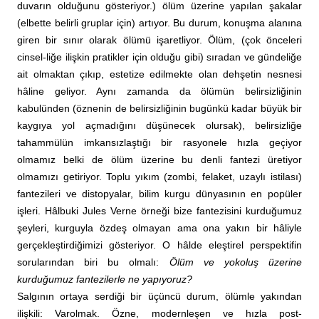
duvarın olduğunu gösteriyor.) ölüm üzerine yapılan şakalar
(elbette belirli gruplar için) artıyor. Bu durum, konuşma alanına
giren bir sınır olarak ölümü işaretliyor. Ölüm, (çok önceleri
cinsel-liğe ilişkin pratikler için olduğu gibi) sıradan ve gündeliğe
ait olmaktan çıkıp, estetize edilmekte olan dehşetin nesnesi
hâline geliyor. Aynı zamanda da ölümün belirsizliğinin
kabulünden (öznenin de belirsizliğinin bugünkü kadar büyük bir
kaygıya yol açmadığını düşünecek olursak), belirsizliğe
tahammülün imkansızlaştığı bir rasyonele hızla geçiyor
olmamız belki de ölüm üzerine bu denli fantezi üretiyor
olmamızı getiriyor. Toplu yıkım (zombi, felaket, uzaylı istilası)
fantezileri ve distopyalar, bilim kurgu dünyasının en popüler
işleri. Hâlbuki Jules Verne örneği bize fantezisini kurduğumuz
şeyleri, kurguyla özdeş olmayan ama ona yakın bir hâliyle
gerçekleştirdiğimizi gösteriyor. O hâlde eleştirel perspektifin
sorularından biri bu olmalı:
Ölüm ve yokoluş üzerine
kurduğumuz fantezilerle ne yapıyoruz?
Salgının ortaya serdiği bir üçüncü durum, ölümle yakından
ilişkili: Varolmak. Özne, modernleşen ve hızla post-