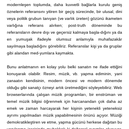
modernleşen toplumda, daha kuvvetli bağlarla kurulu geniş
öznelerin referansını yitiren bir geçiş sürecinde, bir ulusal, dini
veya politik grubun tanıyan (ve varlık üreten) gözünü ikameten
varlığına referans alırken; post-truth döneminde bu
referansların devre dışı ve geçersiz kalmaya başla-dığını ya da
en yumuşak ifadeyle olumsuz anlamıyla muhafazakâr
sayılmaya başladığını görebiliriz. Referanslar kişi ya da gruplar
gibi alandan med-yumlara kaymakta.
Bunu anlatmanın en kolay yolu belki sanatın ne ifade ettiğini
konuşarak olabilir. Resim, müzik, vb. yapma ediminin, yani
zanaatın kendisinin, modern öncesi ve modern dönemde
olduğu gibi sanatçı özneyi artık üretmediğini söyleyebiliriz. Web
browserlarında çalışan müzik programları, bir enstrüman ve
temel müzik bilgisi öğrenmek için harcanandan çok daha az
emek ve zaman harcayarak her kişinin yetenekli yeteneksiz
ayrımı yapılmadan müzik yapabilmesinin önünü açıyor. Müziği
demokratikleştiren ve etme, yapma gücünü herkese dağıtan bu
yapılanma içerisinde muhakkak ki değersel ayrımlar oluşuyor.