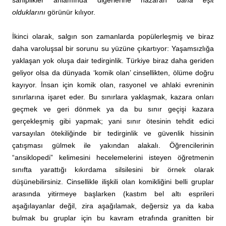
olduklarını
görünür kılıyor.
İkinci olarak, salgın son zamanlarda popülerleşmiş ve biraz
daha varoluşsal bir sorunu su yüzüne çıkartıyor: Yaşamsızlığa
yaklaşan yok oluşa dair tedirginlik. Türkiye biraz daha geriden
geliyor olsa da dünyada ‘komik olan’ cinsellikten, ölüme doğru
kayıyor. İnsan için komik olan, rasyonel ve ahlaki evreninin
sınırlarına işaret eder. Bu sınırlara yaklaşmak, kazara onları
geçmek ve geri dönmek ya da bu sınır geçişi kazara
gerçekleşmiş gibi yapmak; yani sınır ötesinin tehdit edici
varsayılan ötekiliğinde bir tedirginlik ve güvenlik hissinin
çatışması gülmek ile yakından alakalı. Öğrencilerinin
“ansiklopedi” kelimesini hecelemelerini isteyen öğretmenin
sınıfta yarattığı kıkırdama silsilesini bir örnek olarak
düşünebilirsiniz. Cinsellikle ilişkili olan komikliğini belli gruplar
arasında yitirmeye başlarken (kastım bel altı esprileri
aşağılayanlar değil, zira aşağılamak, değersiz ya da kaba
bulmak bu gruplar için bu kavram etrafında granitten bir