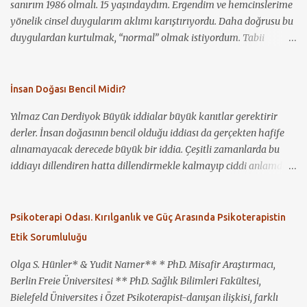
sanırım 1986 olmalı. 15 yaşındaydım. Ergendim ve hemcinslerime
yönelik cinsel duygularım aklımı karıştırıyordu. Daha doğrusu bu
duygulardan kurtulmak, “normal” olmak istiyordum. Tabii
benden başka kimsenin bundan haberi yoktu. Ancak ağlama
krizlerim oluyordu. Elbette ergenliğin ağırlığı da bunda rol
oynuyordu. Bunun üzerine annem, o dönem kendisinin de
İnsan Doğası Bencil Midir?
psikoterapisti ve Cerrahpaşa’da doçent olan bir psikiyatriste
Yılmaz Can Derdiyok Büyük iddialar büyük kanıtlar gerektirir
gitmemi önerdi, fakat ben kabul etmedim. “Ben deli değilim”
derler. İnsan doğasının bencil olduğu iddiası da gerçekten hafife
dedim. Daha sonra durum iyice çıkışsız gözükmüş olacak ki kabul
alınamayacak derecede büyük bir iddia. Çeşitli zamanlarda bu
ettim ve önce özel bir klinikte, daha sonra zaman zaman
iddiayı dillendiren hatta dillendirmekle kalmayıp ciddi anlamda
Cerrahpaşa Hastanesi’nde, sonrasında da muayenehanesinde,
savunan insanlara denk gelmişizdir. Kimileri bu iddiayı daha da
aralıklarla sekiz yıl boyunca bu psikiyatristin danışanı oldum.
ileri götürüyor ve insanlığın yaşadığı bütün sıkıntıların genelde bu
Kendisi iyi bir terapist ve iyi bir insandı. Ancak, belki hâlâ birçok
bencillikten kaynaklandığını ileri sürüyor: Sözgelimi; savaşlar,
Psikoterapi Odası. Kırılganlık ve Güç Arasında Psikoterapistin
terapistin ve uzmanın olduğu gibi, eşcinsellik konusunda
yıkımlar, felaketler, taciz ve tecavüzler, eşitsizlikler sözde insan
önyargıları vardı. Bunu da şuradan çıkarıyorum; hiçbir zaman
Etik Sorumluluğu
bencilliğinin bir ürünü olarak ortaya çıkıyor. Yirmi birinci yüzyılı
yüzüme k...
yaşıyoruz. Yakın tarihimize baktığımızda savaşları, yıkımları,
Olga S. Hünler* & Yudit Namer** * PhD. Misafir Araştırmacı,
çevre felaketlerini hatırlıyor olmak çok da zor olmasa gerek.
Berlin Freie Üniversitesi ** PhD. Sağlık Bilimleri Fakültesi,
Özellikle gençler arasında insanın bencilliği meselesinin oldukça
Bielefeld Üniversites i Özet Psikoterapist-danışan ilişkisi, farklı