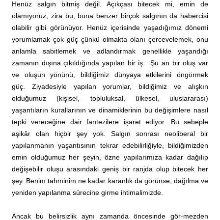
Henüz salgın bitmiş değil. Açıkçası bitecek mi, emin de
olamıyoruz, zira bu, buna benzer birçok salgının da habercisi
olabilir gibi görünüyor.
Henüz içerisinde yaşadığımız dönemi
yorumlamak çok güç çünkü olmakta olanı çercevelemek, onu
anlamla sabitlemek ve adlandırmak genellikle yaşandığı
zamanın dışına çıkıldığında yapılan bir iş. Şu an bir oluş var
ve oluşun yönünü, bildiğimiz dünyaya etkilerini öngörmek
güç.
Ziyadesiyle yapılan yorumlar, bildiğimiz ve alışkın
olduğumuz (kişisel, topluluksal, ülkesel, uluslararası)
yaşantıların kurallarının ve dinamiklerinin bu değişimlere nasıl
tepki vereceğine dair fantezilere işaret ediyor. Bu sebeple
aşikâr olan hiçbir şey yok. Salgın sonrası neoliberal bir
yapılanmanın yaşantısının tekrar edebilirliğiyle, bildiğimizden
emin olduğumuz her şeyin, özne yapılarımıza kadar dağılıp
değişebilir oluşu arasındaki geniş bir ranjda olup bitecek her
şey. Benim tahminim ne kadar karanlık da görünse, dağılma ve
yeniden yapılanma sürecine girme ihtimalimizde.
Ancak bu belirsizlik aynı zamanda öncesinde gör-mezden