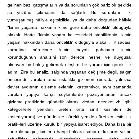
gelinen bazı çatışmaların ya da sorunların çok bariz bir şekilde
su yüzüne çıkmasını da sağladı. Bu sorunların ilki
yumuşatılmış hâliyle eşitsizlikle, ya da daha doğrudan hâliyle
“kimin yaşama hakkının kime göre daha öncelikli” olduğuyla
alakalı. Hatta “kimin yaşam kalitesindeki stabililitenin, kimin
yaşam hakkından daha öncelikli” olduğuyla alakalı. Kısacası,
karantina sürecinde kimin hayatı pahasına kimin
korunduğunun analizini son derece nesnel ve duygusal
olmayan bir bakış getirmek eleştirel bir yorum için gerekli ilk
adım. Zira bu analiz, salgında yaşanan değişime değil, salgın
öncesinde varolan ama ustalıkla gizlenen (burada yalnızca
devlet aygıtının gizleme eylemini kastetmiyor, aynı zamanda
varolan yapıya karşıt söylemlerde pozisyonlanan ancak
gizleme pratiklerini gündelik olarak ‘vicdan, nezaket vb.’ gibi
kategorilerle yeniden üreten orta sınıf kesimleri de
kastediyorum) ve gündelikte sürekli yeniden üretilen eşitsizlik
pratik-leri üzerine kurulu bir yapıya işaret ediyor. Daha kısa bir
ifade ile salgın, kimlerin hangi haklara sahip olduklarını ve bu
sahiplikler anlamında diğerlerine nazaran
daha eşit