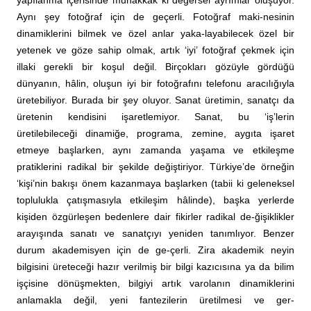
Aynı şey fotoğraf için de geçerli. Fotoğraf maki-nesinin
dinamiklerini bilmek ve özel anlar yaka-layabilecek özel bir
yetenek ve göze sahip olmak, artık ‘iyi’ fotoğraf çekmek için
illaki gerekli bir koşul değil. Birçokları gözüyle gördüğü
dünyanın, hâlin, oluşun iyi bir fotoğrafını telefonu aracılığıyla
üretebiliyor. Burada bir şey oluyor. Sanat üretimin, sanatçı da
üretenin kendisini işaretlemiyor. Sanat, bu ‘iş’lerin
üretilebileceği dinamiğe, programa, zemine, aygıta işaret
etmeye başlarken, aynı zamanda yaşama ve etkileşme
pratiklerini radikal bir şekilde değiştiriyor. Türkiye’de örneğin
‘kişi’nin bakışı önem kazanmaya başlarken (tabii ki geleneksel
toplulukla çatışmasıyla etkileşim hâlinde), başka yerlerde
kişiden özgürleşen bedenlere dair fikirler radikal de-ğişiklikler
arayışında sanatı ve sanatçıyı yeniden tanımlıyor. Benzer
durum akademisyen için de ge-çerli. Zira akademik neyin
bilgisini üreteceği hazır verilmiş bir bilgi kazıcısına ya da bilim
işçisine dönüşmekten, bilgiyi artık varolanın dinamiklerini
anlamakla değil, yeni fantezilerin üretilmesi ve ger-