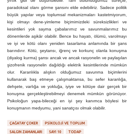
yırtık gibi de düşünülebilir. Tam bulunduğumuz süreçte,
paradoksal olanı görme şansını elde edebiliriz. Sadece politik
büyük yapılar veya toplumsal mekanizmaları kastetmiyorum,
kişi olmayı dene-yimleme biçimimizdeki süreksizlikleri ve
kesintileri yok sayma çabalarımız ve savunmalarımız bu
dönemlerde aşikâr olabilir. Bence bu hayatı, ölümü, varolmayı
ve iyi ve kötü olanı yeniden tasarlama anlamında bir şans
barındırır. Kötü, şeytansı, iğrenç ve korkunç olanla konuşma
(diyalog kurma) şansı ancak ve ancak rasyonelin ve paylaşılan
şizofrenik rasyonelin dağıldığı elektrik kesintilerinde mümkün
olur. Karanlıkla alışkın olduğumuz savunma biçimlerini
kullanarak baş etmeye çalışmaktansa, bu sefer karanlığa,
dehşete, varlığa ve yokluğa, iyiye ve kötüye dair gerçek bir
konuşma gerçekleştirebilmeyi denemek mümkün görünüyor.
Psikoloğun yapa-bileceği en iyi şey kanımca böylesi bir
konuşmanın medyumu, yani sanatçısı olmak olabilir.
ÇAĞATAY ÇOKER
PSIKOLOJI VE TOPLUM
SALGIN ZAMANLARI
SAYI 10
TODAP