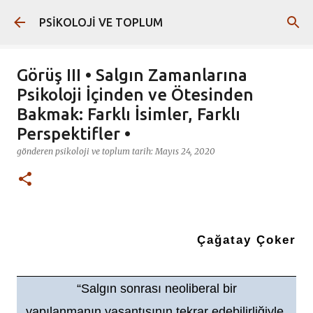
Ana içeriğe atla
PSİKOLOJİ VE TOPLUM
Görüş III • Salgın Zamanlarına
Psikoloji İçinden ve Ötesinden
Bakmak: Farklı İsimler, Farklı
Perspektifler •
gönderen
psikoloji ve toplum
tarih:
Mayıs 24, 2020
Çağatay Çoker
“Salgın sonrası neoliberal bir
yapılanmanın yaşantısının tekrar edebilirliğiyle,