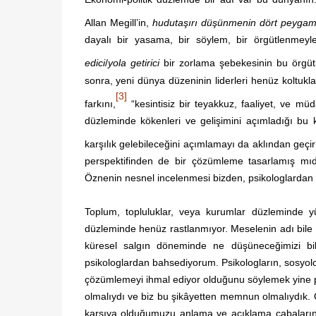
Allan Megill’in,
hudutaşırı düşünmenin dört peygam
dayalı bir yasama, bir söylem, bir örgütlenmeyl
edici
/
yola getirici
bir zorlama şebekesinin bu örgüt
sonra, yeni dünya düzeninin liderleri henüz koltukl
[3]
farkını,
“kesintisiz bir teyakkuz, faaliyet, ve m
düzleminde kökenleri ve gelişimini açımladığı bu k
karşılık gelebileceğini açımlamayı da aklından geçir
perspektifinden de bir çözümleme tasarlamış mıdı
Öznenin nesnel incelenmesi bizden, psikologlarda
Toplum, topluluklar, veya kurumlar düzleminde yü
düzleminde henüz rastlanmıyor. Meselenin adı bil
küresel salgın döneminde ne düşüneceğimizi bile
psikologlardan bahsediyorum. Psikologların, sosyoloj
çözümlemeyi ihmal ediyor olduğunu söylemek yine ps
olmalıydı ve biz bu şikâyetten memnun olmalıydık
karşıya olduğumuzu anlama ve açıklama çabalarının