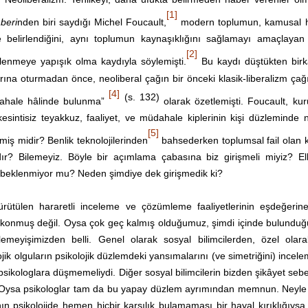
[1]
beri
nden biri saydığı Michel Foucault,
modern toplumun, kamusal 
e belirlendiğini, aynı toplumun kaynaşıklığını sağlamayı amaçlaya
[2]
lenmeye yapışık olma kaydıyla söylemişti.
Bu kaydı düştükten birka
arına oturmadan önce, neoliberal çağın bir önceki klasik-liberalizm ça
[4]
(s. 132)
üdahale hâlinde bulunma”
olarak özetlemişti. Foucault, ku
esintisiz teyakkuz, faaliyet, ve müdahale kiplerinin kişi düzleminde 
[5]
miş midir? Benlik teknolojilerinden
bahsederken toplumsal fail olan k
r? Bilemeyiz. Böyle bir açımlama çabasına biz girişmeli miyiz? Elb
n beklenmiyor mu? Neden şimdiye dek girişmedik ki?
rütülen hararetli inceleme ve çözümleme faaliyetlerinin eşdeğerine,
e konmuş değil. Oysa çok geç kalmış olduğumuz, şimdi içinde bulundu
meyişimizden belli. Genel olarak sosyal bilimcilerden, özel olara
ik olguların psikolojik düzlemdeki yansımalarını (ve simetriğini) incel
ikologlara düşmemeliydi. Diğer sosyal bilimcilerin bizden şikâyet seb
. Oysa psikologlar tam da bu yapay düzlem ayrımından memnun. Neyle 
 psikolojide hemen hiçbir karşılık bulamaması bir hayal kırıklığıysa