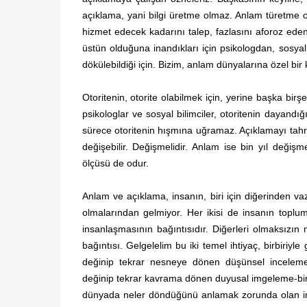
açıklama, yani bilgi üretme olmaz. Anlam türetme
hizmet edecek kadarını talep, fazlasını aforoz eden
üstün olduğuna inandıkları için psikologdan, sosyal
dökülebildiği için. Bizim, anlam dünyalarına özel bir
Otoritenin, otorite olabilmek için, yerine başka birş
psikologlar ve sosyal bilimciler, otoritenin dayand
sürece otoritenin hışmına uğramaz. Açıklamayı tahri
değişebilir. Değişmelidir. Anlam ise bin yıl değişm
ölçüsü de odur.
Anlam ve açıklama, insanın, biri için diğerinden va
olmalarından gelmiyor. Her ikisi de insanın toplumsa
insanlaşmasının bağıntısıdır. Diğerleri olmaksızın 
bağıntısı. Gelgelelim bu iki temel ihtiyaç, birbiriy
değinip tekrar nesneye dönen düşünsel inceleme
değinip tekrar kavrama dönen duyusal imgeleme-bir
dünyada neler döndüğünü anlamak zorunda olan in