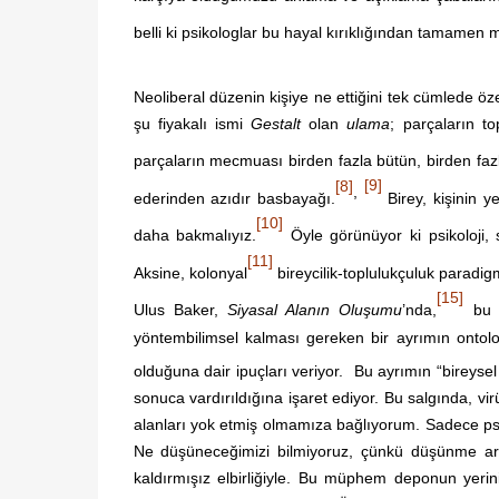
belli ki psikologlar bu hayal kırıklığından tamamen 
Neoliberal düzenin kişiye ne ettiğini tek cümlede ö
şu fiyakalı ismi
Gestalt
olan
ulama
; parçaların t
parçaların mecmuası birden fazla bütün, birden fazl
[9]
[8]
,
ederinden azıdır basbayağı.
Birey, kişinin y
[10]
daha bakmalıyız.
Öyle görünüyor ki psikoloji,
[11]
Aksine, kolonyal
bireycilik-toplulukçuluk paradigm
[15]
Ulus Baker,
Siyasal Alanın Oluşumu
’nda,
bu i
yöntembilimsel kalması gereken bir ayrımın ontoloj
olduğuna dair ipuçları veriyor.
Bu ayrımın “bireysel 
sonuca vardırıldığına işaret ediyor. Bu salgında, v
alanları yok etmiş olmamıza bağlıyorum. Sadece psik
Ne düşüneceğimizi bilmiyoruz, çünkü düşünme ara
kaldırmışız elbirliğiyle. Bu müphem deponun yerin