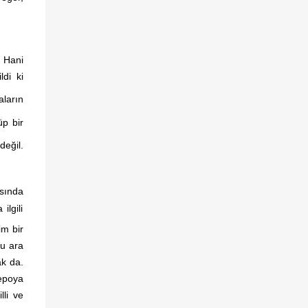
bireyler ve toplumlar üzerindeki mevcut ve
olası etkilerini kendi perspektifinizden nasıl
yorumlarsınız? Bu sürece ilişkin eleştirel bir
. Hani
yorumlama sizce neleri gözden
ldi ki
kaçırmamalıdır? Öncelikle şunu belirtmek
gerekir ki bir kriz döneminden geçilirken ve
aların
henüz sonlanmamışken, kendi de bundan
üp bir
etkilenen birinin süreci analiz edebilmesi
son derece zordur. Bu zorluğa rağmen,
eğil.
farklı...
asında
ilgili
im bir
bu ara
ak da.
epoya
lli ve