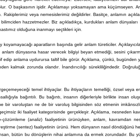
 olur. O başkasının işidir. Açıklamayı yoksamayan ama küçümseyen. A
. Rakiplerimiz veya nemesislerimiz değildirler. Basitçe, anlamın açık
 bilimciden hazzetmezler. Biz açıkladıkça, kurdukları anlam dünyaları k
 kastımız olduğuna inanmayı seçtikleri için.
ey koyamayacağı aparatların başında gelir anlam türeticiler. Açıklayıcıla
ığı anlam dünyasına hasar verecek bilgiyi beyan etmediği, sesini çıkar
f edip anlama uydurursa taltif bile görür. Açıklama, çünkü, bugünden 
eden kalmak zorunda olandır. İnandırıcılığı sürekliliğindedir. Doğrul
zgeçemeyeceği temel ihtiyaçlar. Bu ihtiyaçların temelliği, özsel veya e
llığıyla bağıntılı. Bu bağıntı, insanın diğerleriyle birlikte insan olu
ne bir varoluştan ne de bir varoluş bilgisinden söz etmenin imkânsızl
le geçimsiz iki faaliyet kategorisinde gerçekleşir. Açıklama, nesneden k
-çözümleme (analiz) faaliyetinin ürünüyken, anlam, kavramdan ne
eştirme (sentez) faaliyetinin ürünü. Hem dünyanın nasıl döndüğünü 
san, bütün bu dönüşlerin nihai anlamına da ermek zorundadır. Bu y