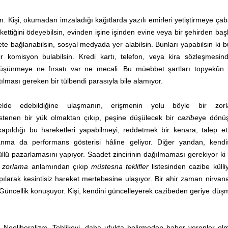
Kişi, okumadan imzaladığı kağıtlarda yazılı emirleri yetiştirmeye çab
 tükettiğini ödeyebilsin, evinden işine işinden evine veya bir şehirden baş
nete bağlanabilsin, sosyal medyada yer alabilsin. Bunları yapabilsin ki b
bir komisyon bulabilsin. Kredi kartı, telefon, veya kira sözleşmesi
 düşünmeye ne fırsatı var ne mecali. Bu müebbet şartları topyekûn 
ılması gereken bir tülbendi parasıyla bile alamıyor.
a elde edebildiğine ulaşmanın, erişmenin yolu böyle bir zor
istenen bir yük olmaktan çıkıp, peşine düşülecek bir
cazibe
ye dönüş
apıldığı bu hareketleri yapabilmeyi, reddetmek bir kenara, talep e
anma da performans gösterisi hâline geliyor. Diğer yandan, kendi
llü pazarlamasını yapıyor. Saadet zincirinin dağılmaması gerekiyor ki
a
zorlama
anlamından çıkıp
müstesna teklifler
listesinden cazibe külli
kapılarak kesintisiz hareket mertebesine ulaşıyor. Bir ahir zaman nirvan
üncellik konuşuyor. Kişi, kendini güncelleyerek cazibeden geriye düş
 Neoliberalizm. Tehlikeyi, daha ufukta belirmeden haber verenler ol