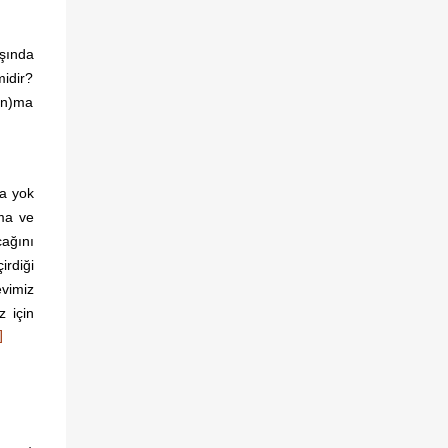
aşında
idir?
a(n)ma
da
yok
ama ve
cağını
rdiği
evimiz
z için
]