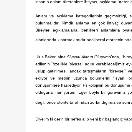
insanın anlam türetenlere ihtiyacı, açıklama üretenl
Anlam ve açıklama kategorilerinin geçimsizliği, s
bulunmalıdır. Kimdir anlama en çok ihtiyaç duya
Bireyleri açıklamalarla, benlikleri anlamlarla oy
alanlarında kıstırmak mıdır neoliberal otoritenin strat
Ulus Baker, yine
Siyasal Alanın Oluşumu
’nda, “bire
edilenin “özellikle ‘siyasal’ adını verebileceğimiz
üslup getirilmesi, ancak tartışmaların “bireysel” v
ekliyor ve metnin uzunca bölümlerini
“isyan, p
dönüşümlere hasrediyor.
Psikolojinin bu dönüşüme d
olduğuna inanıyorum. Eğer böyle bir görevimiz yok
değil, önce otorite tarafından zorlandığımız ve sonr
Diyelim ki derin bir nefes alıp yeni bir başlangıç ya