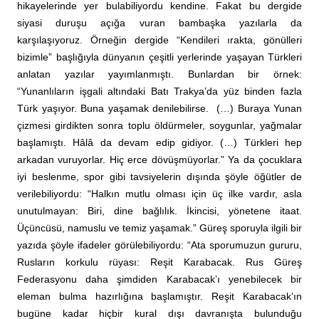
hikayelerinde yer bulabiliyordu kendine. Fakat bu dergide
siyasi duruşu açığa vuran bambaşka yazılarla da
karşılaşıyoruz. Örneğin dergide “Kendileri ırakta, gönülleri
bizimle” başlığıyla dünyanın çeşitli yerlerinde yaşayan Türkleri
anlatan yazılar yayımlanmıştı. Bunlardan bir örnek:
“Yunanlıların işgali altındaki Batı Trakya’da yüz binden fazla
Türk yaşıyor. Buna yaşamak denilebilirse. (…) Buraya Yunan
çizmesi girdikten sonra toplu öldürmeler, soygunlar, yağmalar
başlamıştı. Hâlâ da devam edip gidiyor. (…) Türkleri hep
arkadan vuruyorlar. Hiç erce dövüşmüyorlar.” Ya da çocuklara
iyi beslenme, spor gibi tavsiyelerin dışında şöyle öğütler de
verilebiliyordu: “Halkın mutlu olması için üç ilke vardır, asla
unutulmayan: Biri, dine bağlılık. İkincisi, yönetene itaat.
Üçüncüsü, namuslu ve temiz yaşamak.” Güreş sporuyla ilgili bir
yazıda şöyle ifadeler görülebiliyordu: “Ata sporumuzun gururu,
Rusların korkulu rüyası: Reşit Karabacak. Rus Güreş
Federasyonu daha şimdiden Karabacak’ı yenebilecek bir
eleman bulma hazırlığına başlamıştır. Reşit Karabacak’ın
bugüne kadar hiçbir kural dışı davranışta bulunduğu