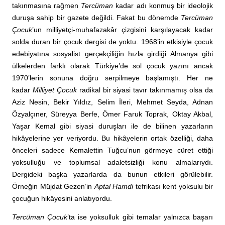
takınmasına rağmen
Tercüman
kadar adı konmuş bir ideolojik
duruşa sahip bir gazete değildi. Fakat bu dönemde
Tercüman
Çocuk
’un milliyetçi-muhafazakâr çizgisini karşılayacak kadar
solda duran bir çocuk dergisi de yoktu. 1968’in etkisiyle çocuk
edebiyatına sosyalist gerçekçiliğin hızla girdiği Almanya gibi
ülkelerden farklı olarak Türkiye’de sol çocuk yazını ancak
1970’lerin sonuna doğru serpilmeye başlamıştı. Her ne
kadar
Milliyet Çocuk
radikal bir siyasi tavır takınmamış olsa da
Aziz Nesin, Bekir Yıldız, Selim İleri, Mehmet Seyda, Adnan
Özyalçıner, Süreyya Berfe, Ömer Faruk Toprak, Oktay Akbal,
Yaşar Kemal gibi siyasi duruşları ile de bilinen yazarların
hikâyelerine yer veriyordu. Bu hikâyelerin ortak özelliği, daha
önceleri sadece Kemalettin Tuğcu’nun görmeye cüret ettiği
yoksulluğu ve toplumsal adaletsizliği konu almalarıydı.
Dergideki başka yazarlarda da bunun etkileri görülebilir.
Örneğin Müjdat Gezen’in
Aptal Hamdi
tefrikası kent yoksulu bir
çocuğun hikâyesini anlatıyordu.
Tercüman Çocuk
’ta ise yoksulluk gibi temalar yalnızca başarı