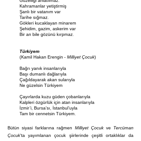
Güzelliği anlatılmaz.
Kahramanlar yetiştirmiş
Şanlı bir vatanım var
Tarihe sığmaz.
Gökleri kucaklayan minarem
Şehidim, gazim, askerim var
Bir an bile gözünü kırpmaz.
Türkiyem
(Kamil Hakan Erengin -
Milliyet Çocuk
)
Bağrı yanık insanlarıyla
Başı dumanlı dağlarıyla
Çağıldayarak akan sularıyla
Ne güzelsin Türkiyem
Çayırlarda kuzu güden çobanlarıyla
Kalpleri özgürlük için atan insanlarıyla
İzmir’i, Bursa’sı, İstanbul’uyla
Tam bir cennetsin Türkiyem.
Bütün siyasi farklarına rağmen
Milliyet Çocuk
ve
Tercüman
Çocuk
’ta yayımlanan çocuk şiirlerinde çeşitli ortaklıklar da