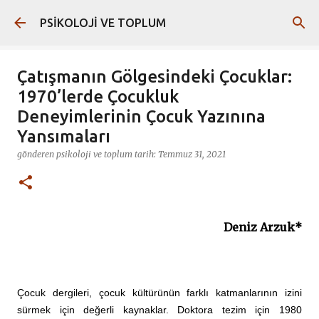
Ana içeriğe atla
PSİKOLOJİ VE TOPLUM
Çatışmanın Gölgesindeki Çocuklar:
1970’lerde Çocukluk
Deneyimlerinin Çocuk Yazınına
Yansımaları
gönderen
psikoloji ve toplum
tarih:
Temmuz 31, 2021
Deniz Arzuk*
Çocuk dergileri, çocuk kültürünün farklı katmanlarının izini
sürmek için değerli kaynaklar. Doktora tezim için 1980