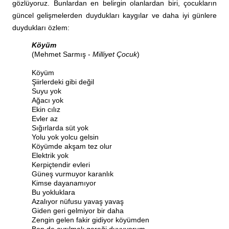
gözlüyoruz. Bunlardan en belirgin olanlardan biri, çocukların
güncel gelişmelerden duydukları kaygılar ve daha iyi günlere
duydukları özlem:
Köyüm
(Mehmet Sarmış -
Milliyet Çocuk
)
Köyüm
Şiirlerdeki gibi değil
Suyu yok
Ağacı yok
Ekin cılız
Evler az
Sığırlarda süt yok
Yolu yok yolcu gelsin
Köyümde akşam tez olur
Elektrik yok
Kerpiçtendir evleri
Güneş vurmuyor karanlık
Kimse dayanamıyor
Bu yokluklara
Azalıyor nüfusu yavaş yavaş
Giden geri gelmiyor bir daha
Zengin gelen fakir gidiyor köyümden
Ben de ayrılmak gereği duyuyorum