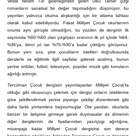
Vedat Nedim Tör geleneğinden gelen Ülkü Tamer çizgi
romanların sanatsal bir değer taşımadığını düşünüyor, bu
yayınları yalnızca okuma alışkanlığı için bir atlama tahtası
olarak kabul edebiliyordu. Fakat
Milliyet Çocuk
okurlarının
onunla aynı görüşte olmadığını, bu yüzden de derginin ilk
sayısında %50-%50 olan çizgi/yazı oranının ilk yıl içinde %64-
%36’ya, ikinci yıl ise %70-%30’a kadar çıktığını görüyoruz.
Bunun yanı sıra, yine çocukların istekleri doğrultusunda
derslerle ve eğitimle ilgili sayfalar giderek azalmış, bunun
yerine ünlüler, futbol, televizyon, popüler müzik gibi konuların
ağırlığı artmıştı.
Tercüman Çocuk
dergisini yayımlayanlar
Milliyet Çocuk
’ta
olduğu gibi okuyucuyu çekmek için dergiyi onların isteklerine
göre şekillendirmek yerine piyango çekilişi düzenlemek gibi
daha farklı yöntemlere başvurmuşlar. Öte yandan, okurlarla
benzer bir iletişime girmeye gerek duymasalar da dönemin
diğer dergilerinin de fiyatlarından yazı/çizgi ağırlığına,
mizanpaja kadar
Milliyet Çocuk
dergisine son derece