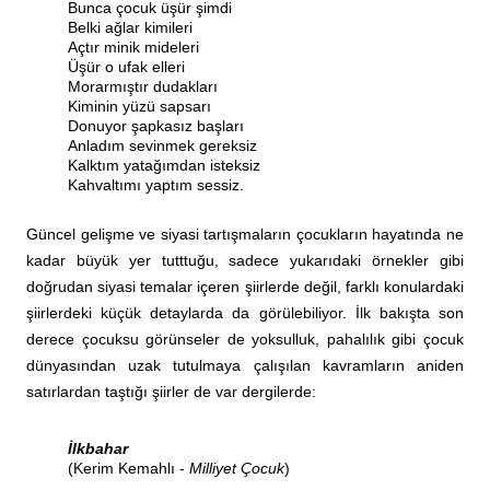
Bunca çocuk üşür şimdi
Belki ağlar kimileri
Açtır minik mideleri
Üşür o ufak elleri
Morarmıştır dudakları
Kiminin yüzü sapsarı
Donuyor şapkasız başları
Anladım sevinmek gereksiz
Kalktım yatağımdan isteksiz
Kahvaltımı yaptım sessiz.
Güncel gelişme ve siyasi tartışmaların çocukların hayatında ne
kadar büyük yer tutttuğu, sadece yukarıdaki örnekler gibi
doğrudan siyasi temalar içeren şiirlerde değil, farklı konulardaki
şiirlerdeki küçük detaylarda da görülebiliyor. İlk bakışta son
derece çocuksu görünseler de yoksulluk, pahalılık gibi çocuk
dünyasından uzak tutulmaya çalışılan kavramların aniden
satırlardan taştığı şiirler de var dergilerde:
İlkbahar
(Kerim Kemahlı -
Milliyet Çocuk
)