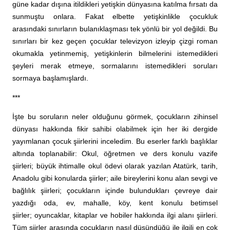
güne kadar dışına itildikleri yetişkin dünyasına katılma fırsatı da
sunmuştu onlara. Fakat elbette yetişkinlikle çocukluk
arasındaki sınırların bulanıklaşması tek yönlü bir yol değildi. Bu
sınırları bir kez geçen çocuklar televizyon izleyip çizgi roman
okumakla yetinmemiş, yetişkinlerin bilmelerini istemedikleri
şeyleri merak etmeye, sormalarını istemedikleri soruları
sormaya başlamışlardı.
***
İşte bu soruların neler olduğunu görmek, çocukların zihinsel
dünyası hakkında fikir sahibi olabilmek için her iki dergide
yayımlanan çocuk şiirlerini inceledim. Bu eserler farklı başlıklar
altında toplanabilir: Okul, öğretmen ve ders konulu vazife
şiirleri; büyük ihtimalle okul ödevi olarak yazılan Atatürk, tarih,
Anadolu gibi konularda şiirler; aile bireylerini konu alan sevgi ve
bağlılık şiirleri; çocukların içinde bulundukları çevreye dair
yazdığı oda, ev, mahalle, köy, kent konulu betimsel
şiirler; oyuncaklar, kitaplar ve hobiler hakkında ilgi alanı şiirleri.
Tüm şiirler arasında çocukların nasıl düşündüğü ile ilgili en çok