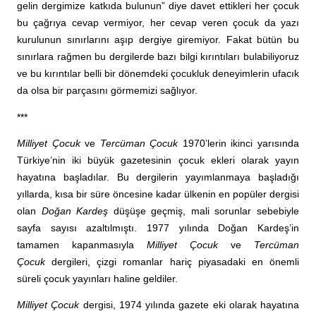
gelin dergimize katkıda bulunun” diye davet ettikleri her çocuk
bu çağrıya cevap vermiyor, her cevap veren çocuk da yazı
kurulunun sınırlarını aşıp dergiye giremiyor. Fakat bütün bu
sınırlara rağmen bu dergilerde bazı bilgi kırıntıları bulabiliyoruz
ve bu kırıntılar belli bir dönemdeki çocukluk deneyimlerin ufacık
da olsa bir parçasını görmemizi sağlıyor.
***
Milliyet Çocuk
ve
Tercüman Çocuk
1970’lerin ikinci yarısında
Türkiye’nin iki büyük gazetesinin çocuk ekleri olarak yayın
hayatına başladılar. Bu dergilerin yayımlanmaya başladığı
yıllarda, kısa bir süre öncesine kadar ülkenin en popüler dergisi
olan
Doğan Kardeş
düşüşe geçmiş, mali sorunlar sebebiyle
sayfa sayısı azaltılmıştı. 1977 yılında Doğan Kardeş’in
tamamen kapanmasıyla
Milliyet Çocuk
ve
Tercüman
Çocuk
dergileri, çizgi romanlar hariç piyasadaki en önemli
süreli çocuk yayınları haline geldiler.
Milliyet Çocuk
dergisi, 1974 yılında gazete eki olarak hayatına