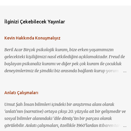
İlginizi Çekebilecek Yayınlar
Kevin Hakkında Konuşmalıyız
Beril Acar Birçok psikolojik kuram, bize erken yaşamımızın
gelecekteki kişiliğimizi nasıl etkilediğini açıklamaktadır. Freud ile
başlayan psikanaliz kuramı ve diğer pek çok kuram ile çocukluk
deneyimlerimiz ile şimdiki biz arasında bağlantı kurup yorum
yapmamız mümkün görünmektedir. Kevin Hakkında
Konuşmalıyız ile bir çocuğun nasıl sosyopat bir gence
dönüşebildiğini, annelik kavramının toplum için ne demek
Anlatı Çalışmaları
olduğunu ve bu kavramın nasıl bir baskı ve suçlama unsuru olarak
Umut Şah İnsan bilimleri içindeki bir araştırma alanı olarak
kullanılabileceğini görüyoruz. Birçok coğrafyada, çocuğa bakım
‘anlatı’nın (narrative) ortaya çıkışı 20. yüzyıla ait bir gelişmedir ve
veren birincil kişinin anne olması gerektiği, anneliğin kutsallığı ve
sosyal bilimler alanındaki ‘dile dönüş’ün bir parçası olarak
bunun bir zorunlulukmuş gibi algılanması yadsınamaz bir gerçek.
görülebilir. Anlatı çalışmaları, özellikle 1960’lardan itibaren tarih,
Öte yandan, çocuk sahibi olmaya hazır hissetmeyen anne