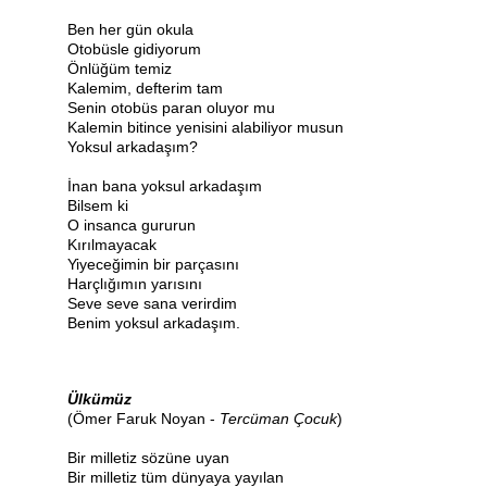
Ben her gün okula
Otobüsle gidiyorum
Önlüğüm temiz
Kalemim, defterim tam
Senin otobüs paran oluyor mu
Kalemin bitince yenisini alabiliyor musun
Yoksul arkadaşım?
İnan bana yoksul arkadaşım
Bilsem ki
O insanca gururun
Kırılmayacak
Yiyeceğimin bir parçasını
Harçlığımın yarısını
Seve seve sana verirdim
Benim yoksul arkadaşım.
Ülkümüz
(Ömer Faruk Noyan -
Tercüman Çocuk
)
Bir milletiz sözüne uyan
Bir milletiz tüm dünyaya yayılan