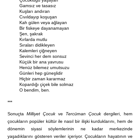
Gamsız ve tasasız
Kuşları andıran
Cıvıldayıp koşuşan
Kah gülen veya ağlayan
Bir fiskeye dayanamayan
Şen, şakrak
Kırlarda mutlu
Sıraları didikleyen
Kalemleri çiğneyen
Sevinci her dem sonsuz
Küçük bir ana yavrusu
Henüz bilemez umutsuzu
Günleri hep güneşlidir
Hiçbir zaman kararmaz
Kopardığı çiçek bile solmaz
O bendim, ben.
***
Sonuçta
Milliyet Çocuk
ve
Tercüman Çocuk
dergileri, hem
çocukların popüler kültür ile nasıl bir ilişki kurduklarını, hem de
dönemin siyasi söylemlerinin ne kadar merkezinde
yaşadıklarını gösteren veriler içeriyor. Çocukların hayatının ve