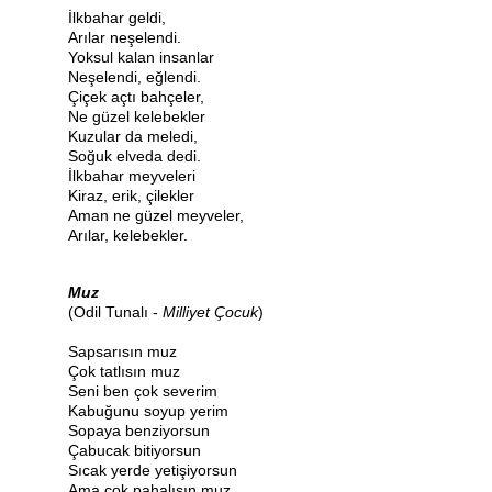
İlkbahar geldi,
Arılar neşelendi.
Yoksul kalan insanlar
Neşelendi, eğlendi.
Çiçek açtı bahçeler,
Ne güzel kelebekler
Kuzular da meledi,
Soğuk elveda dedi.
İlkbahar meyveleri
Kiraz, erik, çilekler
Aman ne güzel meyveler,
Arılar, kelebekler.
Muz
(Odil Tunalı -
Milliyet Çocuk
)
Sapsarısın muz
Çok tatlısın muz
Seni ben çok severim
Kabuğunu soyup yerim
Sopaya benziyorsun
Çabucak bitiyorsun
Sıcak yerde yetişiyorsun
Ama çok pahalısın muz.