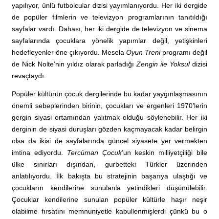
yapılıyor, ünlü futbolcular dizisi yayımlanıyordu. Her iki dergide
de popüler filmlerin ve televizyon programlarının tanıtıldığı
sayfalar vardı. Dahası, her iki dergide de televizyon ve sinema
sayfalarında çocuklara yönelik yapımlar değil, yetişkinleri
hedefleyenler öne çıkıyordu. Mesela
Oyun Treni
programı değil
de Nick Nolte’nin yıldız olarak parladığı
Zengin ile Yoksul
dizisi
revaçtaydı.
Popüler kültürün çocuk dergilerinde bu kadar yaygınlaşmasının
önemli sebeplerinden birinin, çocukları ve ergenleri 1970’lerin
gergin siyasi ortamından yalıtmak olduğu söylenebilir. Her iki
derginin de siyasi duruşları gözden kaçmayacak kadar belirgin
olsa da ikisi de sayfalarında güncel siyasete yer vermekten
imtina ediyordu.
Tercüman Çocuk
’un keskin milliyetçiliği bile
ülke sınırları dışından, gurbetteki Türkler üzerinden
anlatılıyordu. İlk bakışta bu stratejinin başarıya ulaştığı ve
çocukların kendilerine sunulanla yetindikleri düşünülebilir.
Çocuklar kendilerine sunulan popüler kültürle haşır neşir
olabilme fırsatını memnuniyetle kabullenmişlerdi çünkü bu o