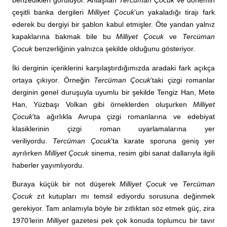
benzedikleri görülüyor. Anlaşılan
Tercüman Çocuk
ve dönemin
çeşitli banka dergileri
Milliyet Çocuk
’un yakaladığı tirajı fark
ederek bu dergiyi bir şablon kabul etmişler. Öte yandan yalnız
kapaklarına bakmak bile bu
Milliyet Çocuk
ve
Tercüman
Çocuk
benzerliğinin yalnızca şekilde olduğunu gösteriyor.
İki derginin içeriklerini karşılaştırdığımızda aradaki fark açıkça
ortaya çıkıyor. Örneğin
Tercüman Çocuk
’taki çizgi romanlar
derginin genel duruşuyla uyumlu bir şekilde Tengiz Han, Mete
Han, Yüzbaşı Volkan gibi örneklerden oluşurken
Milliyet
Çocuk
’ta ağırlıkla Avrupa çizgi romanlarına ve edebiyat
klasiklerinin çizgi roman uyarlamalarına yer
veriliyordu.
Tercüman Çocuk
’ta karate sporuna geniş yer
ayrılırken
Milliyet Çocuk
sinema, resim gibi sanat dallarıyla ilgili
haberler yayımlıyordu.
Buraya küçük bir not düşerek
Milliyet Çocuk
ve
Tercüman
Çocuk
zıt kutupları mı temsil ediyordu sorusuna değinmek
gerekiyor. Tam anlamıyla böyle bir zıtlıktan söz etmek güç, zira
1970’lerin
Milliyet
gazetesi pek çok konuda toplumcu bir tavır