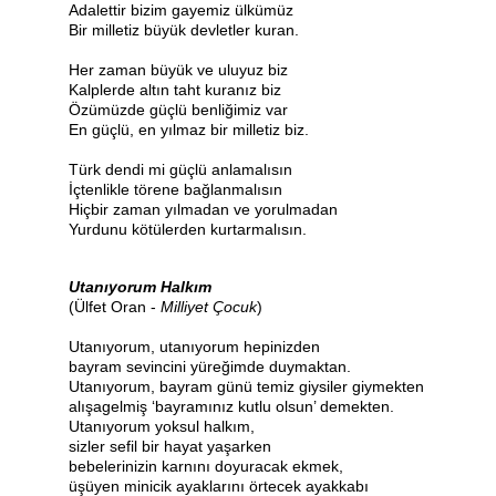
Adalettir bizim gayemiz ülkümüz
Bir milletiz büyük devletler kuran.
Her zaman büyük ve uluyuz biz
Kalplerde altın taht kuranız biz
Özümüzde güçlü benliğimiz var
En güçlü, en yılmaz bir milletiz biz.
Türk dendi mi güçlü anlamalısın
İçtenlikle törene bağlanmalısın
Hiçbir zaman yılmadan ve yorulmadan
Yurdunu kötülerden kurtarmalısın.
Utanıyorum Halkım
(Ülfet Oran -
Milliyet Çocuk
)
Utanıyorum, utanıyorum hepinizden
bayram sevincini yüreğimde duymaktan.
Utanıyorum, bayram günü temiz giysiler giymekten
alışagelmiş ‘bayramınız kutlu olsun’ demekten.
Utanıyorum yoksul halkım,
sizler sefil bir hayat yaşarken
bebelerinizin karnını doyuracak ekmek,
üşüyen minicik ayaklarını örtecek ayakkabı