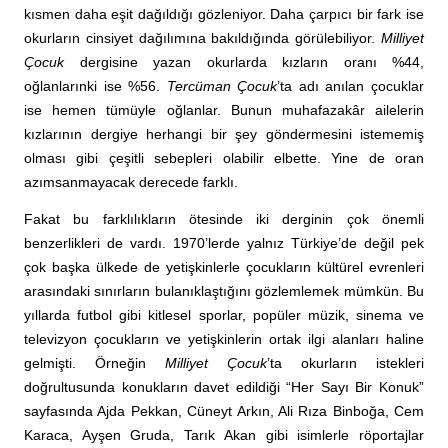
kısmen daha eşit dağıldığı gözleniyor. Daha çarpıcı bir fark ise
okurların cinsiyet dağılımına bakıldığında görülebiliyor.
Milliyet
Çocuk
dergisine yazan okurlarda kızların oranı %44,
oğlanlarınki ise %56.
Tercüman Çocuk
’ta adı anılan çocuklar
ise hemen tümüyle oğlanlar. Bunun muhafazakâr ailelerin
kızlarının dergiye herhangi bir şey göndermesini istememiş
olması gibi çeşitli sebepleri olabilir elbette. Yine de oran
azımsanmayacak derecede farklı.
Fakat bu farklılıkların ötesinde iki derginin çok önemli
benzerlikleri de vardı. 1970’lerde yalnız Türkiye’de değil pek
çok başka ülkede de yetişkinlerle çocukların kültürel evrenleri
arasındaki sınırların bulanıklaştığını gözlemlemek mümkün. Bu
yıllarda futbol gibi kitlesel sporlar, popüler müzik, sinema ve
televizyon çocukların ve yetişkinlerin ortak ilgi alanları haline
gelmişti. Örneğin
Milliyet Çocuk
’ta okurların istekleri
doğrultusunda konukların davet edildiği “Her Sayı Bir Konuk”
sayfasında Ajda Pekkan, Cüneyt Arkın, Ali Rıza Binboğa, Cem
Karaca, Ayşen Gruda, Tarık Akan gibi isimlerle röportajlar