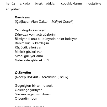
henüz arkada bırakmadıkları çocukluklarını nostaljiyle
anıyorlar:
Kardeşim
(Çağlayan Akın Özkan -
Milliyet Çocuk
)
Yeni doğdu kardeşim
Dünyaya yeni açtı gözlerini
Bilmiyor ki onu bu dünyada neler bekliyor
Benim küçük kardeşim
Küçücük elleri var
Minicik gözleri var
Şimdi gülüyor ama
Gelecekte gülecek mi?
O Bendim
(Recep Bozkurt -
Tercüman Çocuk
)
Geçmişten bir anı, ufacık
Geleceğe yürüyen
Sözlere sığar mı bilmem
O bendim, ben
Çocukluğu yaşayan