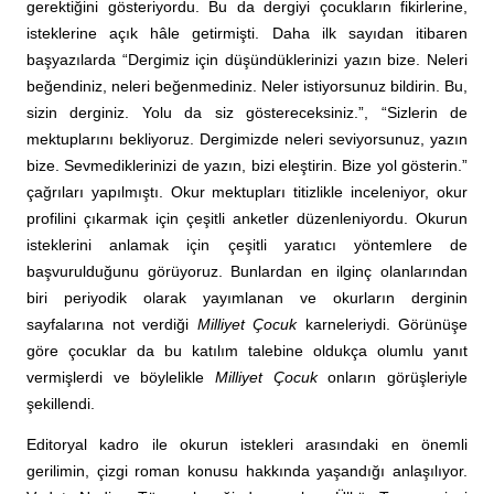
gerektiğini gösteriyordu. Bu da dergiyi çocukların fikirlerine,
isteklerine açık hâle getirmişti. Daha ilk sayıdan itibaren
başyazılarda “Dergimiz için düşündüklerinizi yazın bize. Neleri
beğendiniz, neleri beğenmediniz. Neler istiyorsunuz bildirin. Bu,
sizin derginiz. Yolu da siz göstereceksiniz.”, “Sizlerin de
mektuplarını bekliyoruz. Dergimizde neleri seviyorsunuz, yazın
bize. Sevmediklerinizi de yazın, bizi eleştirin. Bize yol gösterin.”
çağrıları yapılmıştı. Okur mektupları titizlikle inceleniyor, okur
profilini çıkarmak için çeşitli anketler düzenleniyordu. Okurun
isteklerini anlamak için çeşitli yaratıcı yöntemlere de
başvurulduğunu görüyoruz. Bunlardan en ilginç olanlarından
biri periyodik olarak yayımlanan ve okurların derginin
sayfalarına not verdiği
Milliyet Çocuk
karneleriydi. Görünüşe
göre çocuklar da bu katılım talebine oldukça olumlu yanıt
vermişlerdi ve böylelikle
Milliyet Çocuk
onların görüşleriyle
şekillendi.
Editoryal kadro ile okurun istekleri arasındaki en önemli
gerilimin, çizgi roman konusu hakkında yaşandığı anlaşılıyor.