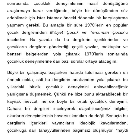
sonrasında çocukluk deneyimlerinin nasıl dönüştüğünü
araştırmaya karar verdiğimde, böyle bir dönüşümden söz
edebilmek için ister istemez önceki dönemle bir karşılaştırma
yapmam gerekti. Bu amaçla bir süre 1970’lerin en popüler
çocuk dergilerinden
Milliyet Çocuk
ve
Tercüman Çocuk
'u
inceledim. Bu yazıda da bu dergilerin içeriklerinden ve
çocukların dergilere gönderdiği çeşitli yazılar, mektuplar ve
benzeri belgelerden yola çıkarak 1970’lerin sonlarında
çocukluk deneyimlerine dair bazı sorular ortaya atacağım.
Böyle bir çalışmaya başlarken hatırda tutulması gereken en
önemli nokta, salt bu dergilerin analizinden yola çıkarak bu
yıllardaki biricik çocukluk deneyimini anlayabileceğimiz
yanılgısına düşmemek. Çünkü ne bize bunu aktarabilecek bir
kaynak mevcut, ne de böyle bir ortak çocukluk deneyimi.
Dahası bu dergileri inceleyerek ulaşabileceğimiz bilgiler,
okurların deneyimlerinin hasarsız kanıtları da değil. Sonuçta bu
dergilerin içerikleri yayıncıların ideolojik kaygılarından,
çocukluğa dair tahayyüllerinden bağımsız oluşmuyor, “haydi