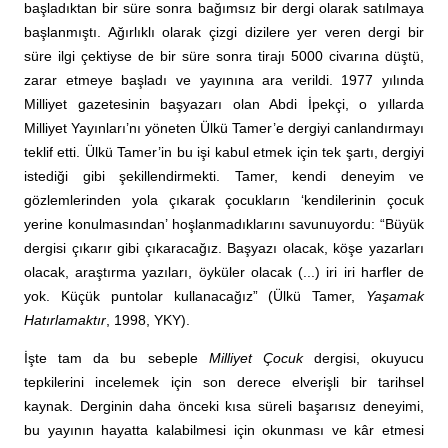
başladıktan bir süre sonra bağımsız bir dergi olarak satılmaya
başlanmıştı. Ağırlıklı olarak çizgi dizilere yer veren dergi bir
süre ilgi çektiyse de bir süre sonra tirajı 5000 civarına düştü,
zarar etmeye başladı ve yayınına ara verildi. 1977 yılında
Milliyet gazetesinin başyazarı olan Abdi İpekçi, o yıllarda
Milliyet Yayınları’nı yöneten Ülkü Tamer’e dergiyi canlandırmayı
teklif etti. Ülkü Tamer’in bu işi kabul etmek için tek şartı, dergiyi
istediği gibi şekillendirmekti. Tamer, kendi deneyim ve
gözlemlerinden yola çıkarak çocukların ‘kendilerinin çocuk
yerine konulmasından’ hoşlanmadıklarını savunuyordu: “Büyük
dergisi çıkarır gibi çıkaracağız. Başyazı olacak, köşe yazarları
olacak, araştırma yazıları, öyküler olacak (...) iri iri harfler de
yok. Küçük puntolar kullanacağız” (Ülkü Tamer,
Yaşamak
Hatırlamaktır
, 1998, YKY).
İşte tam da bu sebeple
Milliyet Çocuk
dergisi, okuyucu
tepkilerini incelemek için son derece elverişli bir tarihsel
kaynak. Derginin daha önceki kısa süreli başarısız deneyimi,
bu yayının hayatta kalabilmesi için okunması ve kâr etmesi