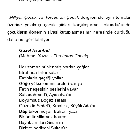
Milliyet Çocuk
ve
Tercüman Çocuk
dergilerinde aynı temalar
üzerine yazılmış çocuk şiirleri karşılaştırmalı okunduğunda
çocukların dönemin siyasi kutuplaşmasının neresinde durduğu
daha net görülebiliyor:
Güzel İstanbul
(Mehmet Yazıcı -
Tercüman Çocuk
)
Her zaman süslenmiş asırlar, çağlar
Etrafında billur sular
Fatihlerin geçtiği yollar
Göğe yükselen minareleri var ya
Fetih neşesinin seslerini yayar
Sultanahmed’i, Ayasofya’sı
Doyumsuz Boğaz sefası
Güzeldir Sedef’i, Kınalı’sı, Büyük Ada’sı
Bitip tükenmeyen baharı, yazı
Bir ömür silinmez hatırası
Büyük anıtları Sinan’ın
Bizlere hediyesi Sultan’ın.