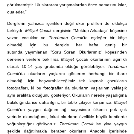
görülmemiştir. Uluslararası yarışmalardan önce namazını kılar,
dua eder.”
Dergilerin yalnızca içerikleri değil okur profilleri de oldukça
farklıydı.
Milliyet Çocuk
dergisinin "Mektup Arkadaşı" köşesine
yazan çocuklar ve
Tercüman Çocuk
’ta eşdeğer bir köşe
olmadığı için bu dergide her hafta geniş bir
sütunda yayımlanan "Soru Soran Okurlarımız" köşesinden
derlenen verilere bakılırsa
Milliyet Çocuk
okurlarının ağırlıklı
olarak 10-14 yaş grubunda olduğu görülebiliyor.
Tercüman
Çocuk
’da okurların yaşlarını gösteren herhangi bir ibare
olmadığı için başvurabileceğimiz tek kaynak çocukların
fotoğrafları, ki bu fotoğraflar da okurların yaşlarının yaklaşık
aynı aralıkta olduğunu gösteriyor. Okurların nerede yaşadığına
bakıldığında ise daha ilginç bir tablo çıkıyor karşımıza.
Milliyet
Çocuk
’un yaygın dağıtım ağı sayesinde ülkenin pek çok
yerinde okunduğunu, fakat okurların özellikle büyük kentlerde
yoğunlaştığını görüyoruz.
Tercüman Çocuk
ise yine yaygın
şekilde dağıtılmakla beraber okurların Anadolu içerisinde