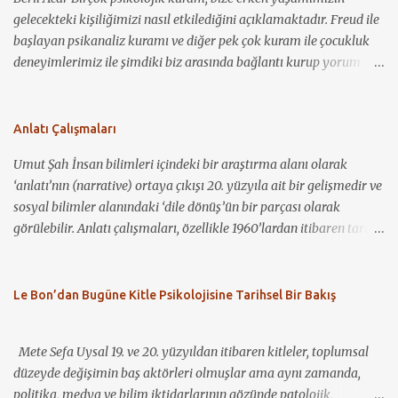
gelecekteki kişiliğimizi nasıl etkilediğini açıklamaktadır. Freud ile
başlayan psikanaliz kuramı ve diğer pek çok kuram ile çocukluk
deneyimlerimiz ile şimdiki biz arasında bağlantı kurup yorum
yapmamız mümkün görünmektedir. Kevin Hakkında
Konuşmalıyız ile bir çocuğun nasıl sosyopat bir gence
dönüşebildiğini, annelik kavramının toplum için ne demek
Anlatı Çalışmaları
olduğunu ve bu kavramın nasıl bir baskı ve suçlama unsuru olarak
Umut Şah İnsan bilimleri içindeki bir araştırma alanı olarak
kullanılabileceğini görüyoruz. Birçok coğrafyada, çocuğa bakım
‘anlatı’nın (narrative) ortaya çıkışı 20. yüzyıla ait bir gelişmedir ve
veren birincil kişinin anne olması gerektiği, anneliğin kutsallığı ve
sosyal bilimler alanındaki ‘dile dönüş’ün bir parçası olarak
bunun bir zorunlulukmuş gibi algılanması yadsınamaz bir gerçek.
görülebilir. Anlatı çalışmaları, özellikle 1960’lardan itibaren tarih,
Öte yandan, çocuk sahibi olmaya hazır hissetmeyen anne
antropoloji, halk bilimi (folklor), psikoloji, sosyolinguistik, iletişim
adaylarının yaşadığı sıkıntı ve stresi görmezden gelip, bu durumu
çalışmaları ve sosyoloji gibi disiplinlerin ilgisini çekmiş ve
“anne olma heyecanı” gibi “normal”leştirmek ve yok saymak da
disiplinler arası bir çalışma alanı hâline gelmiştir (Riessman ve
Le Bon’dan Bugüne Kitle Psikolojisine Tarihsel Bir Bakış
ne yazık ki sıklıkla karşılaştığımız durumlardan. Filmdeki
Quinney, 2005). Özellikle son 20-30 yıl içerisinde anlatı, bir
karakterlerden Eva (Tilda Swinton), seyahat etmeyi seven,
araştırma nesnesi olarak birçok araştırmacının ilgisini çekmiş ve
kariyerli ve geleceğe yönel...
Mete Sefa Uysal 19. ve 20. yüzyıldan itibaren kitleler, toplumsal
böylece geniş bir araştırma külliyatı ortaya çıkmıştır. Bununla
düzeyde değişimin baş aktörleri olmuşlar ama aynı zamanda,
birlikte, bu kadar geniş bir alana yönelik yetkin bir inceleme
politika, medya ve bilim iktidarlarının gözünde patolojik,