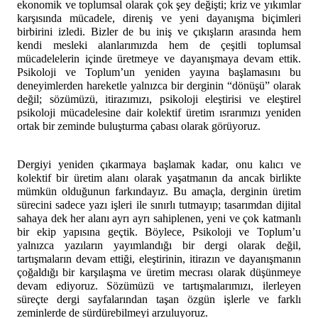
ekonomik ve toplumsal olarak çok şey değişti; kriz ve yıkımlar
karşısında mücadele, direniş ve yeni dayanışma biçimleri
birbirini izledi. Bizler de bu iniş ve çıkışların arasında hem
kendi mesleki alanlarımızda hem de çeşitli toplumsal
mücadelelerin içinde üretmeye ve dayanışmaya devam ettik.
Psikoloji ve Toplum’un yeniden yayına başlamasını bu
deneyimlerden hareketle yalnızca bir derginin “dönüşü” olarak
değil; sözümüzü, itirazımızı, psikoloji eleştirisi ve eleştirel
psikoloji mücadelesine dair kolektif üretim ısrarımızı yeniden
ortak bir zeminde buluşturma çabası olarak görüyoruz.
Dergiyi yeniden çıkarmaya başlamak kadar, onu kalıcı ve
kolektif bir üretim alanı olarak yaşatmanın da ancak birlikte
mümkün olduğunun farkındayız. Bu amaçla, derginin üretim
sürecini sadece yazı işleri ile sınırlı tutmayıp; tasarımdan dijital
sahaya dek her alanı ayrı ayrı sahiplenen, yeni ve çok katmanlı
bir ekip yapısına geçtik. Böylece, Psikoloji ve Toplum’u
yalnızca yazıların yayımlandığı bir dergi olarak değil,
tartışmaların devam ettiği, eleştirinin, itirazın ve dayanışmanın
çoğaldığı bir karşılaşma ve üretim mecrası olarak düşünmeye
devam ediyoruz. Sözümüzü ve tartışmalarımızı, ilerleyen
süreçte dergi sayfalarından taşan özgün işlerle ve farklı
zeminlerde de sürdürebilmeyi arzuluyoruz.