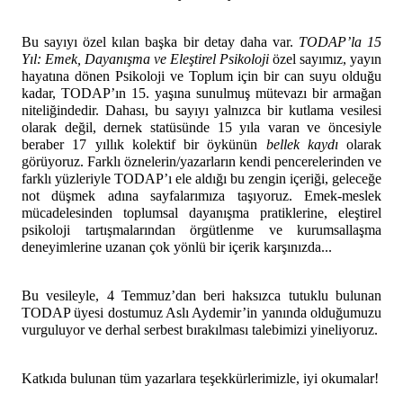
Bu sayıyı özel kılan başka bir detay daha var.
TODAP’la 15
Yıl: Emek, Dayanışma ve Eleştirel Psikoloji
özel sayımız, yayın
hayatına dönen Psikoloji ve Toplum için bir can suyu olduğu
kadar, TODAP’ın 15. yaşına sunulmuş mütevazı bir armağan
niteliğindedir. Dahası, bu sayıyı yalnızca bir kutlama vesilesi
olarak değil, dernek statüsünde 15 yıla varan ve öncesiyle
beraber 17 yıllık kolektif bir öykünün
bellek kaydı
olarak
görüyoruz. Farklı öznelerin/yazarların kendi pencerelerinden ve
farklı yüzleriyle TODAP’ı ele aldığı bu zengin içeriği, geleceğe
not düşmek adına sayfalarımıza taşıyoruz. Emek-meslek
mücadelesinden toplumsal dayanışma pratiklerine, eleştirel
psikoloji tartışmalarından örgütlenme ve kurumsallaşma
deneyimlerine uzanan çok yönlü bir içerik karşınızda...
Bu vesileyle, 4 Temmuz’dan beri haksızca tutuklu bulunan
TODAP üyesi dostumuz Aslı Aydemir’in yanında olduğumuzu
vurguluyor ve derhal serbest bırakılması talebimizi yineliyoruz.
Katkıda bulunan tüm yazarlara teşekkürlerimizle, iyi okumalar!