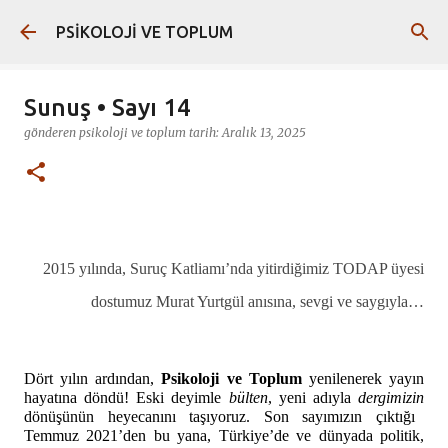
Ana içeriğe atla
PSİKOLOJİ VE TOPLUM
Sunuş • Sayı 14
gönderen
psikoloji ve toplum
tarih:
Aralık 13, 2025
2015 yılında, Suruç Katliamı’nda yitirdiğimiz TODAP üyesi
dostumuz Murat Yurtgül anısına, sevgi ve saygıyla…
Dört yılın ardından,
Psikoloji ve Toplum
yenilenerek yayın
hayatına döndü! Eski deyimle
bülten
, yeni adıyla
dergimizin
dönüşünün heyecanını taşıyoruz. Son sayımızın çıktığı
Temmuz 2021’den bu yana, Türkiye’de ve dünyada politik,