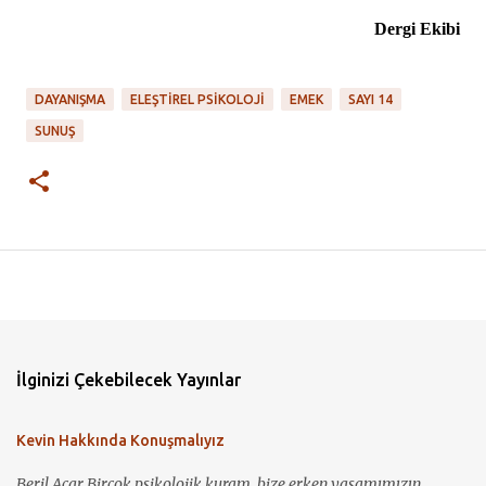
Dergi Ekibi
DAYANIŞMA
ELEŞTIREL PSIKOLOJI
EMEK
SAYI 14
SUNUŞ
İlginizi Çekebilecek Yayınlar
Kevin Hakkında Konuşmalıyız
Beril Acar Birçok psikolojik kuram, bize erken yaşamımızın