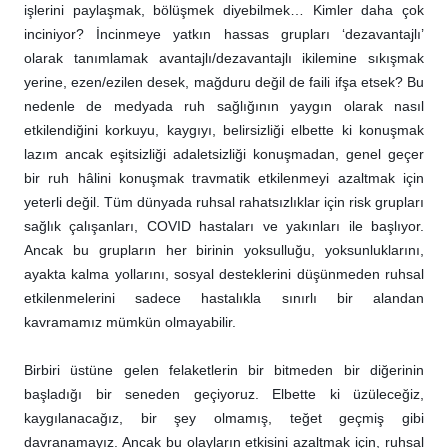
işlerini paylaşmak, bölüşmek diyebilmek… Kimler daha çok
inciniyor? İncinmeye yatkın hassas grupları ‘dezavantajlı’
olarak tanımlamak avantajlı/dezavantajlı ikilemine sıkışmak
yerine, ezen/ezilen desek, mağduru değil de faili ifşa etsek? Bu
nedenle de medyada ruh sağlığının yaygın olarak nasıl
etkilendiğini korkuyu, kaygıyı, belirsizliği elbette ki konuşmak
lazım ancak eşitsizliği adaletsizliği konuşmadan, genel geçer
bir ruh hâlini konuşmak travmatik etkilenmeyi azaltmak için
yeterli değil. Tüm dünyada ruhsal rahatsızlıklar için risk grupları
sağlık çalışanları, COVID hastaları ve yakınları ile başlıyor.
Ancak bu grupların her birinin yoksulluğu, yoksunluklarını,
ayakta kalma yollarını, sosyal desteklerini düşünmeden ruhsal
etkilenmelerini sadece hastalıkla sınırlı bir alandan
kavramamız mümkün olmayabilir.
Birbiri üstüne gelen felaketlerin bir bitmeden bir diğerinin
başladığı bir seneden geçiyoruz. Elbette ki üzüleceğiz,
kaygılanacağız, bir şey olmamış, teğet geçmiş gibi
davranamayız. Ancak bu olayların etkisini azaltmak için, ruhsal