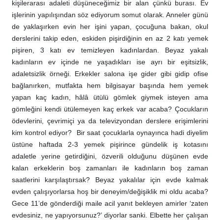
kişilerarası adaleti düşüneceğimiz bir alan çünkü burası. Ev
işlerinin yapılışından söz ediyorum somut olarak. Anneler günü
de yaklaşırken evin her işini yapan, çocuğuna bakan, okul
derslerini takip eden, eskiden pişirdiğinin en az 2 katı yemek
pişiren, 3 katı ev temizleyen kadınlardan. Beyaz yakalı
kadınların ev içinde ne yaşadıkları ise ayrı bir eşitsizlik,
adaletsizlik örneği. Erkekler salona işe gider gibi gidip ofise
bağlanırken, mutfakta hem bilgisayar başında hem yemek
yapan kaç kadın, hâlâ ütülü gömlek giymek isteyen ama
gömleğini kendi ütülemeyen kaç erkek var acaba? Çocukların
ödevlerini, çevrimiçi ya da televizyondan derslere erişimlerini
kim kontrol ediyor? Bir saat çocuklarla oynayınca hadi diyelim
üstüne haftada 2-3 yemek pişirince gündelik iş kotasını
adaletle yerine getirdiğini, özverili olduğunu düşünen evde
kalan erkeklerin boş zamanları ile kadınların boş zaman
saatlerini karşılaştırsak? Beyaz yakalılar için evde kalmak
evden çalışıyorlarsa hoş bir deneyim/değişiklik mi oldu acaba?
Gece 11’de gönderdiği maile acil yanıt bekleyen amirler ‘zaten
evdesiniz, ne yapıyorsunuz?’ diyorlar sanki. Elbette her çalışan