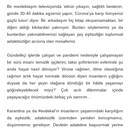
Bir meslektaşım televizyonda ‘elinizi yıkayın, sağlıklı beslenin,
günde 30-45 dakika egzersiz yapın, Corona’ya karşı bünyenizi
güçlü tutun’ diyor. Bir arkadaşım hiç kitap okuyamamaktan, bir
diğeri aldığı kilolardan yakınıyor. Bunları söylememiz ya da
bunlardan yakınabilmemizi sağlayan şey eşitsizliğin toplumsal
adaletsizliğin acısına olan mesafemiz.
Gündelikçi işlerde çalışan ve pandemi nedeniyle çalışamayan
bir sürü insanı temizlik işçilerini, taksi şoförlerinin evlerinde şu
anda hayat nasıl dönüyor? Virüse rağmen, ölme olasılığına
rağmen artık hayat normale dönsün diyen insanların çığlığını
duysak da her şeyin olağana döndüğü bir hâlde yaşamayı
göğüsleyebilecek miyiz? Çok acılı dilemmalar içinde
yaşayacağız önümüzdeki birkaç yılı sanırım…
Karantina ya da #evdekal’ın insanların yaşamındaki karşılığını
da eşitsizlik, adaletsizlik üzerinden yeniden konuşmamız,
düşünmemiz gerekiyor. Devletin adaletine başvurmak yerine