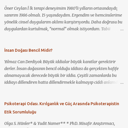
kullanılmakla b...
Öner Ceylan İ lk terapi deneyimim 1980’li yılların ortasındaydı;
sanırım 1986 olmalı. 15 yaşındaydım. Ergendim ve hemcinslerime
yönelik cinsel duygularım aklımı karıştırıyordu. Daha doğrusu bu
duygulardan kurtulmak, “normal” olmak istiyordum. Tabii
benden başka kimsenin bundan haberi yoktu. Ancak ağlama
krizlerim oluyordu. Elbette ergenliğin ağırlığı da bunda rol
oynuyordu. Bunun üzerine annem, o dönem kendisinin de
İnsan Doğası Bencil Midir?
psikoterapisti ve Cerrahpaşa’da doçent olan bir psikiyatriste
Yılmaz Can Derdiyok Büyük iddialar büyük kanıtlar gerektirir
gitmemi önerdi, fakat ben kabul etmedim. “Ben deli değilim”
derler. İnsan doğasının bencil olduğu iddiası da gerçekten hafife
dedim. Daha sonra durum iyice çıkışsız gözükmüş olacak ki kabul
alınamayacak derecede büyük bir iddia. Çeşitli zamanlarda bu
ettim ve önce özel bir klinikte, daha sonra zaman zaman
iddiayı dillendiren hatta dillendirmekle kalmayıp ciddi anlamda
Cerrahpaşa Hastanesi’nde, sonrasında da muayenehanesinde,
savunan insanlara denk gelmişizdir. Kimileri bu iddiayı daha da
aralıklarla sekiz yıl boyunca bu psikiyatristin danışanı oldum.
ileri götürüyor ve insanlığın yaşadığı bütün sıkıntıların genelde bu
Kendisi iyi bir terapist ve iyi bir insandı. Ancak, belki hâlâ birçok
bencillikten kaynaklandığını ileri sürüyor: Sözgelimi; savaşlar,
Psikoterapi Odası. Kırılganlık ve Güç Arasında Psikoterapistin
terapistin ve uzmanın olduğu gibi, eşcinsellik konusunda
yıkımlar, felaketler, taciz ve tecavüzler, eşitsizlikler sözde insan
önyargıları vardı. Bunu da şuradan çıkarıyorum; hiçbir zaman
Etik Sorumluluğu
bencilliğinin bir ürünü olarak ortaya çıkıyor. Yirmi birinci yüzyılı
yüzüme k...
yaşıyoruz. Yakın tarihimize baktığımızda savaşları, yıkımları,
Olga S. Hünler* & Yudit Namer** * PhD. Misafir Araştırmacı,