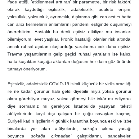
ifade ettiği, ‘etkilenmeyi arttıran’ bir parametre, bir risk faktörü
olarak kaydettiği eşitsizlik, adaletsizlik, adalete erişim,
yoksulluk, yoksunluk, ayrımcılık, dışlanma gibi can acıtıcı hatta
can alıcı kelimelerin anlamlarını pandemi eşliğinde düşünmeyi
önerebilirim. Hastalık bu denli eşitsiz etkiliyor mu insanları
bilemiyorum, evet yaşlılar, kronik hastalığı olanlar risk altında,
ancak ruhsal açıdan oluşturduğu yaralanma çok daha eşitsiz.
Travma yaşantılarının gelip geçici ruhsal yaraların ise kalıcı,
hatta kuşaktan kuşağa aktarılan doğasını her daim göz önünde
tutmayı öneriyorum.
Eşitsizlik, adaletsizlik COVID-19 isimli küçücük bir virüs aracılığı
ile ne kadar görünür hâle geldi diyebilir miyiz yoksa görünür
olanı görebiliyor muyuz, yoksa görmeyi bile inkâr mı ediyoruz
diye sormamız mı gerekiyor. İstanbul’da yaşayan, tekstil
atölyelerinde kayıt dışı çalışan bir çoğu savaştan kaçmış,
Suriyeli kadın işçilerin 4 günlük karantina boyunca eski ve izbe
binalarda yer alan atölyelerde, sokağa çıkma yasağı
boyunca
‘sokağa çıkmadan’
çalıştıklarını, sandalyeler,