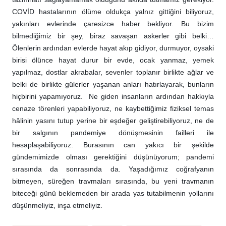
COVİD hastalarının ölüme oldukça yalnız gittiğini biliyoruz,
yakınları evlerinde çaresizce haber bekliyor. Bu bizim
bilmediğimiz bir şey, biraz savaşan askerler gibi belki…
Ölenlerin ardından evlerde hayat akıp gidiyor, durmuyor, oysaki
birisi ölünce hayat durur bir evde, ocak yanmaz, yemek
yapılmaz, dostlar akrabalar, sevenler toplanır birlikte ağlar ve
belki de birlikte gülerler yaşanan anları hatırlayarak, bunların
hiçbirini yapamıyoruz. Ne giden insanların ardından hakkıyla
cenaze törenleri yapabiliyoruz, ne kaybettiğimiz fiziksel temas
hâlinin yasını tutup yerine bir eşdeğer geliştirebiliyoruz, ne de
bir salgının pandemiye dönüşmesinin failleri ile
hesaplaşabiliyoruz. Burasının can yakıcı bir şekilde
gündemimizde olması gerektiğini düşünüyorum; pandemi
sırasında da sonrasında da. Yaşadığımız coğrafyanın
bitmeyen, süreğen travmaları sırasında, bu yeni travmanın
biteceği günü beklemeden bir arada yas tutabilmenin yollarını
düşünmeliyiz, inşa etmeliyiz.