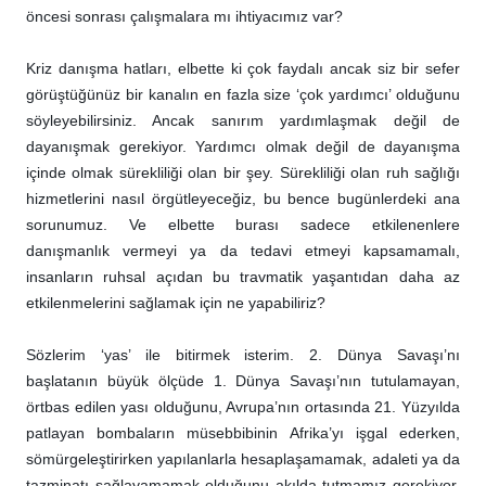
öncesi sonrası çalışmalara mı ihtiyacımız var?
Kriz danışma hatları, elbette ki çok faydalı ancak siz bir sefer
görüştüğünüz bir kanalın en fazla size ‘çok yardımcı’ olduğunu
söyleyebilirsiniz. Ancak sanırım yardımlaşmak değil de
dayanışmak gerekiyor. Yardımcı olmak değil de dayanışma
içinde olmak sürekliliği olan bir şey. Sürekliliği olan ruh sağlığı
hizmetlerini nasıl örgütleyeceğiz, bu bence bugünlerdeki ana
sorunumuz. Ve elbette burası sadece etkilenenlere
danışmanlık vermeyi ya da tedavi etmeyi kapsamamalı,
insanların ruhsal açıdan bu travmatik yaşantıdan daha az
etkilenmelerini sağlamak için ne yapabiliriz?
Sözlerim ‘yas’ ile bitirmek isterim. 2. Dünya Savaşı’nı
başlatanın büyük ölçüde 1. Dünya Savaşı’nın tutulamayan,
örtbas edilen yası olduğunu, Avrupa’nın ortasında 21. Yüzyılda
patlayan bombaların müsebbibinin Afrika’yı işgal ederken,
sömürgeleştirirken yapılanlarla hesaplaşamamak, adaleti ya da
tazminatı sağlayamamak olduğunu akılda tutmamız gerekiyor.