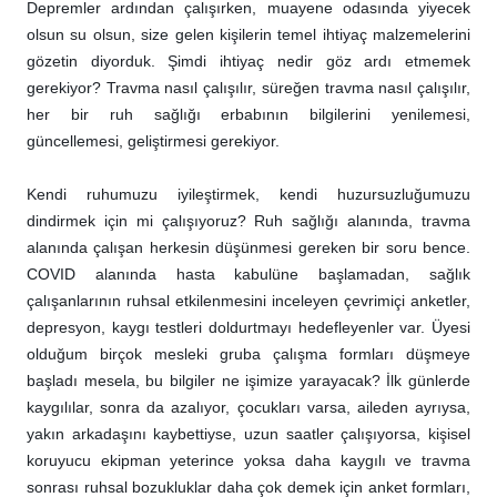
Depremler ardından çalışırken, muayene odasında yiyecek
olsun su olsun, size gelen kişilerin temel ihtiyaç malzemelerini
gözetin diyorduk. Şimdi ihtiyaç nedir göz ardı etmemek
gerekiyor? Travma nasıl çalışılır, süreğen travma nasıl çalışılır,
her bir ruh sağlığı erbabının bilgilerini yenilemesi,
güncellemesi, geliştirmesi gerekiyor.
Kendi ruhumuzu iyileştirmek, kendi huzursuzluğumuzu
dindirmek için mi çalışıyoruz? Ruh sağlığı alanında, travma
alanında çalışan herkesin düşünmesi gereken bir soru bence.
COVID alanında hasta kabulüne başlamadan, sağlık
çalışanlarının ruhsal etkilenmesini inceleyen çevrimiçi anketler,
depresyon, kaygı testleri doldurtmayı hedefleyenler var. Üyesi
olduğum birçok mesleki gruba çalışma formları düşmeye
başladı mesela, bu bilgiler ne işimize yarayacak? İlk günlerde
kaygılılar, sonra da azalıyor, çocukları varsa, aileden ayrıysa,
yakın arkadaşını kaybettiyse, uzun saatler çalışıyorsa, kişisel
koruyucu ekipman yeterince yoksa daha kaygılı ve travma
sonrası ruhsal bozukluklar daha çok demek için anket formları,