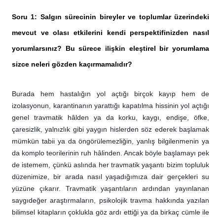
Soru 1: Salgın sürecinin bireyler ve toplumlar üzerindeki
mevcut ve olası etkilerini kendi perspektifinizden nasıl
yorumlarsınız? Bu sürece ilişkin eleştirel bir yorumlama
sizce neleri gözden kaçırmamalıdır?
Burada hem hastalığın yol açtığı birçok kayıp hem de
izolasyonun, karantinanın yarattığı kapatılma hissinin yol açtığı
genel travmatik hâlden ya da korku, kaygı, endişe, öfke,
çaresizlik, yalnızlık gibi yaygın hislerden söz ederek başlamak
mümkün tabii ya da öngörülemezliğin, yanlış bilgilenmenin ya
da komplo teorilerinin ruh hâlinden. Ancak böyle başlamayı pek
de istemem, çünkü aslında her travmatik yaşantı bizim topluluk
düzenimize, bir arada nasıl yaşadığımıza dair gerçekleri su
yüzüne çıkarır. Travmatik yaşantıların ardından yayınlanan
saygıdeğer araştırmaların, psikolojik travma hakkında yazılan
bilimsel kitapların çoklukla göz ardı ettiği ya da birkaç cümle ile