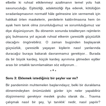
elbette ki ruhsal etkilenmeyi azaltmanın temel yolu hak
savunuculuğu. Eşitsizliği, adaletsizliği ifşa ederek, kötülüğün
sıradanlaşmasının normatif hâle gelmesine izin vermemek için
hakikati örten maskelerin, perdelerin kaldırılmasına hem ön
ayak hem tanık olma zorunluluğumuz ve sorumluluğumuz var
diye düşünüyorum. Bu dönemin sonunda totaliteryen rejimlerin
güç bulmasına yol açacak ruhsal etkenin çaresizlik güçsüzlük
olacağını öngörebiliriz. O zaman bugünden başlayarak
güçsüzlük, çaresizlik yaşayan kişilerin nasıl yanlarında
duracağız buraya bakarak davranmamız gerekiyor... Burada
da bir büyük kardeş, küçük kardeş ayrımına gitmeden eşitler
arası bir ortaklık tanımlamaktan söz ediyorum…
*
*
*
Soru 3: Eklemek istediğiniz bir şeyler var mı?
Bir pandeminin muhtemelen başlarındayız, belki bir duraklama
dönemindeyken önümüzdeki günler için neler yapabiliriz
düşünmemiz gerekiyor meslek grubu olarak da... Travma
çalışmak nasıl bir şey, ‘iyi tanıklık’ nedir, nasıl yapılır?