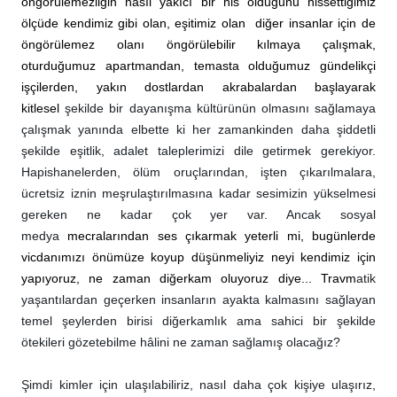
öngörülemezliğin nasıl yakıcı bir his olduğunu hissettiğimiz
ölçüde kendimiz gibi olan, eşitimiz olan diğer insanlar için de
öngörülemez olanı öngörülebilir kılmaya çalışmak,
oturduğumuz apartmandan, temasta olduğumuz gündelikçi
işçilerden, yakın dostlardan akrabalardan başlayarak
kitlesel
şekilde bir dayanışma kültürünün olmasını sağlamaya
çalışmak yanında elbette ki her zamankinden daha şiddetli
şekilde eşitlik, adalet taleplerimizi dile getirmek gerekiyor.
Hapishanelerden, ölüm oruçlarından, işten çıkarılmalara,
ücretsiz iznin meşrulaştırılmasına kadar sesimizin yükselmesi
gereken ne kadar çok yer var. Ancak sosyal
medya
mecralarından ses çıkarmak yeterli mi, bugünlerde
vicdanımızı önümüze koyup düşünmeliyiz neyi kendimiz için
yapıyoruz, ne zaman diğerkam oluyoruz diye... Travm
atik
yaşantılardan geçerken insanların ayakta kalmasını sağlayan
temel şeylerden birisi diğerkamlık ama sahici bir şekilde
ötekileri gözetebilme hâlini ne zaman sağlamış olacağız?
Şimdi kimler için ulaşılabiliriz, nasıl daha çok kişiye ulaşırız,