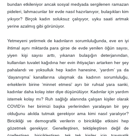
bundan etkileniyor ancak sosyal medyada sergilenen ramazan
pideleri, lahmacunlar bir evde nasıl hazırlanıyor, bulaşıkları kim
yıkıyor? Birçok kadın soluksuz çalışıyor, uyku saati artmak
yerine azalmış gibi görünüyor.
Yetmeyeni yetirmek de kadınların sorumluluğunda, eve en iyi
ihtimal aynı miktarda para girse de evde yenilen öğün sayısı,
yiyen kişi sayısı arttı, yıkanan bulaşığın deterjanından,
kullanılan tuvalet kağıdına her evin ihtiyaçları artarken her şey
pahalandı ve yoksulluk hep kadın hanesine, ‘yardım’ ya da
‘dayanışma’ kanallarına ulaşmak da kadının sorumluluğu,
erkeklerin birine ‘minnet etmesi’ ayrı bir ruhsal yara sanki,
kadınlar daha kolay ister diye düşünülüyor. Kadınlar için yardım
istemek kolay mı? Ruh sağlığı alanında çalışan kişiler olarak
COVID’in her birimizi başka yerlerinden yaralayan bir şey
olduğunu akılda tutmak gerekiyor ama kimi nasıl yaralıyor?
Biricikliği ve demografik verilerin o biricikliğe etkisini hep
gözetmek gerekiyor. Genelleştiren, tektipleştiren değil de
özelleştiren, biricikleştiren, tek tek kişiler için travmatik