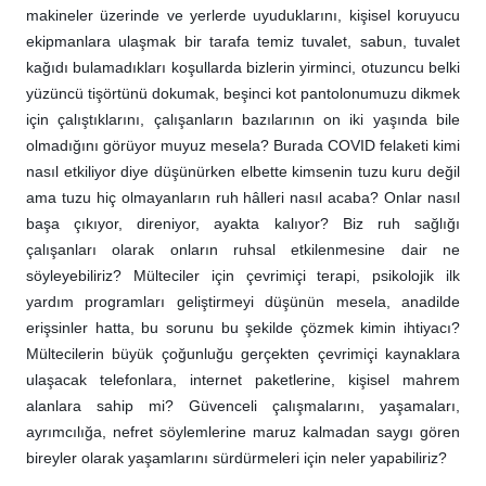
makineler üzerinde ve yerlerde uyuduklarını, kişisel koruyucu
ekipmanlara ulaşmak bir tarafa temiz tuvalet, sabun, tuvalet
kağıdı bulamadıkları koşullarda bizlerin yirminci, otuzuncu belki
yüzüncü tişörtünü dokumak, beşinci kot pantolonumuzu dikmek
için çalıştıklarını, çalışanların bazılarının on iki yaşında bile
olmadığını görüyor muyuz mesela? Burada COVID felaketi kimi
nasıl etkiliyor diye düşünürken elbette kimsenin tuzu kuru değil
ama tuzu hiç olmayanların ruh hâlleri nasıl acaba? Onlar nasıl
başa çıkıyor, direniyor, ayakta kalıyor? Biz ruh sağlığı
çalışanları olarak onların ruhsal etkilenmesine dair ne
söyleyebiliriz? Mülteciler için çevrimiçi terapi, psikolojik ilk
yardım programları geliştirmeyi düşünün mesela, anadilde
erişsinler hatta, bu sorunu bu şekilde çözmek kimin ihtiyacı?
Mültecilerin büyük çoğunluğu gerçekten çevrimiçi kaynaklara
ulaşacak telefonlara, internet paketlerine, kişisel mahrem
alanlara sahip mi? Güvenceli çalışmalarını, yaşamaları,
ayrımcılığa, nefret söylemlerine maruz kalmadan saygı gören
bireyler olarak yaşamlarını sürdürmeleri için neler yapabiliriz?