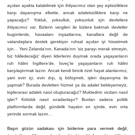
açıdan ayakta kalabilmek için ihtiyacımız olan şey eşitsizliklere
karşı dayanışma elbette, ancak adaletsizliklere karşı ne
yapacağız? Yokluk, yoksulluk, yoksunluk için devletlere
ihtiyacımız var. Bizlerin vergileri ile bizlere bakmalı devletler
bugünlerde, havaalanı inşaatlarına, kanallara değil de
vatandaşlara destek gerekiyor ruhsal açıdan iyi hissetmek
için… Yeni Zelanda’nın, Kanada’nın ‘siz parayı merak etmeyin,
biz hâlledeceğiz’ diyen liderlerini duymak orada yaşayanların
ruh hâlini İngiltere’de, İsveç’te yaşayanların ruh hâlini
karşılaştırmak lazım. Ancak kendi biricik özel hayat alanlarımız,
yani evin içi, evin dışı, iş bölüşmek, işleri dayanışma ile
yapmak? Burada devletten hizmet ya da adalet bekleyemeyiz,
kişilerarası adaleti nasıl oluşturacağız? Muktedirin vicdanı nasıl
işler? Kötülük nasıl sıradanlaşır? Bunları sadece politik
platformlarda değil, gündelik hayatın en içinde, evin orta
yerinde sormak lazım...
Başın gözün sadakası için birilerine para vermek değil,