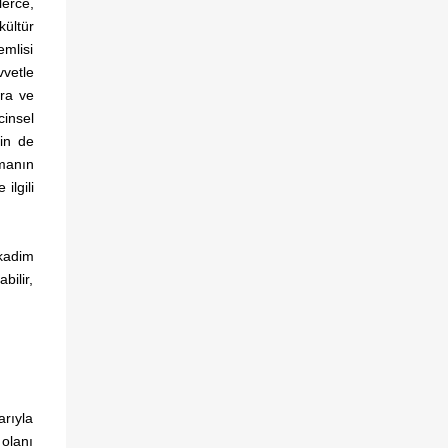
lerce,
bireyler ve toplumlar üzerindeki mevcut ve
kültür
olası etkilerini kendi perspektifinizden nasıl
emlisi
yorumlarsınız? Bu sürece ilişkin eleştirel bir
vetle
yorumlama sizce neleri gözden
ara ve
kaçırmamalıdır? Öncelikle şunu belirtmek
cinsel
gerekir ki bir kriz döneminden geçilirken ve
rin de
henüz sonlanmamışken, kendi de bundan
amanın
etkilenen birinin süreci analiz edebilmesi
ilgili
son derece zordur. Bu zorluğa rağmen,
farklı...
 kadim
bilir,
rıyla
 olanı