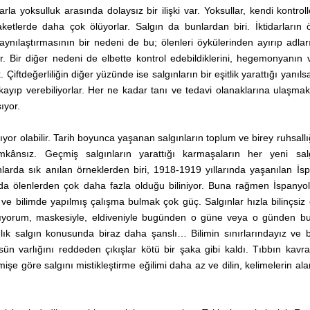
arla yoksulluk arasında dolaysız bir ilişki var. Yoksullar, kendi kontroll
etlerde daha çok ölüyorlar. Salgın da bunlardan biri. İktidarların ö
aynılaştırmasının bir nedeni de bu; ölenleri öykülerinden ayırıp adla
r. Bir diğer nedeni de elbette kontrol edebildiklerini, hegemonyanın 
iftdeğerliliğin diğer yüzünde ise salgınların bir eşitlik yarattığı yanıl
kayıp verebiliyorlar. Her ne kadar tanı ve tedavi olanaklarına ulaşmak
şıyor.
ıyor olabilir. Tarih boyunca yaşanan salgınların toplum ve birey ruhsall
k imkânsız. Geçmiş salgınların yarattığı karmaşaların her yeni sal
arda sık anılan örneklerden biri, 1918-1919 yıllarında yaşanılan İs
nda ölenlerden çok daha fazla olduğu biliniyor. Buna rağmen İspanyol
at ve bilimde yapılmış çalışma bulmak çok güç. Salgınlar hızla bilinçsiz
stlıyorum, maskesiyle, eldiveniyle bugünden o güne veya o günden b
nlık salgın konusunda biraz daha şanslı… Bilimin sınırlarındayız ve
sün varlığını reddeden çıkışlar kötü bir şaka gibi kaldı. Tıbbın kav
işe göre salgını mistikleştirme eğilimi daha az ve dilin, kelimelerin al