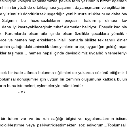
 kesinliğine kolayca kapılmamızda pekâlâ tarih yazımının bizzat egemen
tarihinin bir yüzü de ortaklaşmacı yaşamın, dayanışmanın ve eşitlikçi bir 
ye yüzümüzü döndürürsek uygarlığın yeni huzursuzluklarını ve daha ön
z. Salgının bu huzursuzlukların peçesini kaldırmış olması kuv
ı daha iyi kavrayabileceğimiz tuhaf alametler beliriyor. Epeydir kadınl
ruz. Kurumlarda olsun aile içinde olsun özellikle çocuklara yönelik 
lerce ve hemen hep erkeklerce ihlali, bunlarla birlikte tek tanrılı dinle
ihin şafağındaki animistik deneyimlerin artışı, uygarlığın geldiği aş
zlikler taşıması… hemen hepsi içinde devindiğimiz uygarlığın temelleriyle 
recek bir irade atfında bulunma eğilimleri de yukarıda sözünü ettiğimiz
tte toplumsal dönüşümler için uygun bir zeminin oluşumuna katkıda buluna
arın bunu istemeleri, eylemeleriyle mümkündür.
*
*
*
ir tutum var ve bu ruh sağlığı bilgisi ve uygulamalarının istisma
ikolojikleştirme veya psikiyatrikleştirmekten söz ediyorum…Toplumsal