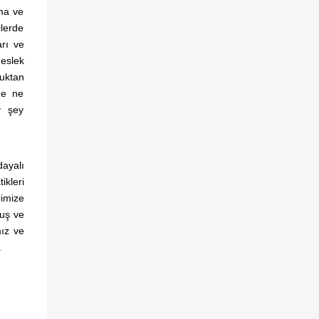
vma ve
çlerde
arı ve
meslek
luktan
ze ne
y şey
dayalı
ikleri
rimize
muş ve
mız ve
.