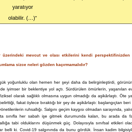
yaratıyor
olabilir. (…)”
 üzerindeki mevcut ve olası etkilerini kendi perspektifinizden 
orumlama sizce neleri gözden kaçırmamalıdır?
üşük yoğunluklu olan hemen her şeyi daha da belirginleştirdi, görünü
mde iyimser bir beklentiye yol açtı. Sürdürülen ömürlerin, yaşanılan ev
fiziksel olarak sağlıklı olmasına uygun olmadığı da aşikârlaştı. Öte 
rttiği, fakat öylece bıraktığı bir şey de aşikârlaştı: başlangıçtan beri i
 yönetilenlerin ruhsallığı. Salgını geçim kaygısı olmadan sarayında, yalı
 orta sınıfla her sabah işe gitmek durumunda kalan, bu arada da fa
ğa tabi olduklarını düşünmek güç. Dolayısıyla sınıfsal etkileri olac
i var belli ki. Covid-19 salgınında da bunu gördük. İnsan kadim bilgisiy