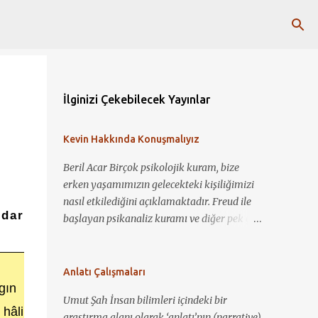
İlginizi Çekebilecek Yayınlar
Kevin Hakkında Konuşmalıyız
Beril Acar Birçok psikolojik kuram, bize
erken yaşamımızın gelecekteki kişiliğimizi
nasıl etkilediğini açıklamaktadır. Freud ile
ndar
başlayan psikanaliz kuramı ve diğer pek çok
kuram ile çocukluk deneyimlerimiz ile
şimdiki biz arasında bağlantı kurup yorum
yapmamız mümkün görünmektedir. Kevin
Anlatı Çalışmaları
Hakkında Konuşmalıyız ile bir çocuğun nasıl
gın
Umut Şah İnsan bilimleri içindeki bir
sosyopat bir gence dönüşebildiğini, annelik
 hâli
araştırma alanı olarak ‘anlatı’nın (narrative)