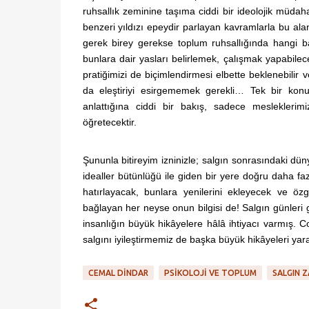
ruhsallık zeminine taşıma ciddi bir ideolojik müdah
benzeri yıldızı epeydir parlayan kavramlarla bu alan
gerek birey gerekse toplum ruhsallığında hangi ba
bunlara dair yasları belirlemek, çalışmak yapabilec
pratiğimizi de biçimlendirmesi elbette beklenebilir 
da eleştiriyi esirgememek gerekli… Tek bir kon
anlattığına ciddi bir bakış, sadece mesleklerimi
öğretecektir.
Şununla bitireyim izninizle; salgın sonrasındaki dü
idealler bütünlüğü ile giden bir yere doğru daha f
hatırlayacak, bunlara yenilerini ekleyecek ve özg
bağlayan her neyse onun bilgisi de! Salgın günleri 
insanlığın büyük hikâyelere hâlâ ihtiyacı varmış. 
salgını iyileştirmemiz de başka büyük hikâyeleri yarat
CEMAL DINDAR
PSIKOLOJI VE TOPLUM
SALGIN 