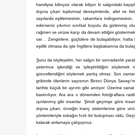
handiyse bilinçsiz olarak biliyor ki salgındaki kayıpl
dışına çıkan toplumsal deneyimlerde, afet ve felak
sayılarda eşitlemesinin, rakamlara indirgemesinin, 
ederseniz yıkımın sınıfsal boyutu da gizlenmiş olu
rağmen ve virüse karşı da devam ettiğini göstermek. Ç
var… Zenginlere, güçlülere de bulaşabiliyor, hatta 
eşitlik olmasa da işte İngiltere başbakanına da bula
Şunu da söyleyelim, her salgın bir sonradanlık yarat
yeterince işlendiği ve iyileştirildiğini söyleme
güncellendiğini söylemek yanlış olmaz. Son zamanl
gribinde ölenlerin sayısının Birinci Dünya Savaşı’
tarihte küçük bir ayrıntı gibi anılıyor. Üzerine san
bastırılıyor. Ara ara o dönemden fotoğraflara ra
ışınlanmış gibi insanlar. Şimdi geçmişe göre insa
dışına çıkan, örneğin inanç sistemlerine göre virü
yöntemleriyle sokağın hızlı bir buluşması oldu. Geçm
kalarak anlamaya çalışıyoruz.