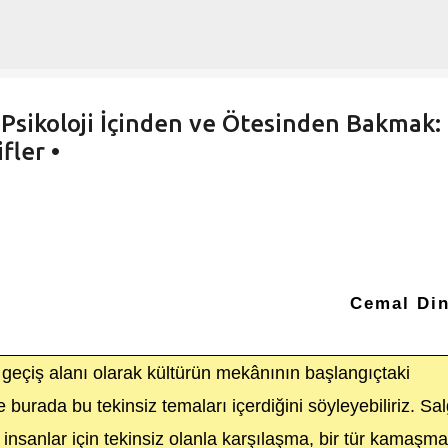
Ana içeriğe atla
 Psikoloji İçinden ve Ötesinden Bakmak:
fler •
Cemal Di
n geçiş alanı olarak kültürün mekânının başlangıçtaki
burada bu tekinsiz temaları içerdiğini söyleyebiliriz. Sal
k insanlar için tekinsiz olanla karşılaşma, bir tür kamaşma