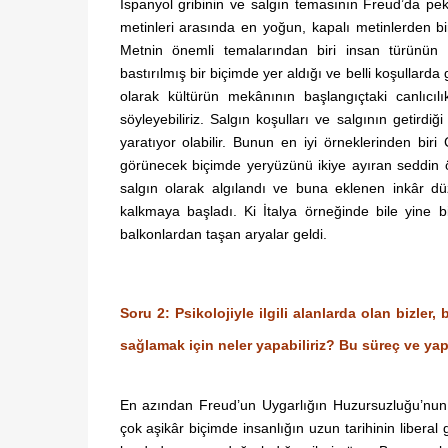
İspanyol gribinin ve salgın temasının Freud’da pe
metinleri arasında en yoğun, kapalı metinlerden bir
Metnin önemli temalarından biri insan türünün e
bastırılmış bir biçimde yer aldığı ve belli koşullard
olarak kültürün mekânının başlangıçtaki canlıcı
söyleyebiliriz. Salgın koşulları ve salgının getirdi
yaratıyor olabilir. Bunun en iyi örneklerinden bi
görünecek biçimde yeryüzünü ikiye ayıran seddin ö
salgın olarak algılandı ve buna eklenen inkâr düz
kalkmaya başladı. Ki İtalya örneğinde bile yine bi
balkonlardan taşan aryalar geldi.
Soru 2: Psikolojiyle ilgili alanlarda olan bizler
sağlamak için neler yapabiliriz? Bu süreç ve yapa
En azından Freud’un Uygarlığın Huzursuzluğu’nun
çok aşikâr biçimde insanlığın uzun tarihinin libera