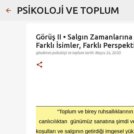
PSİKOLOJİ VE TOPLUM
Görüş II • Salgın Zamanlarına
Farklı İsimler, Farklı Perspekti
gönderen
psikoloji ve toplum
tarih:
Mayıs 24, 2020
“Toplum ve birey ruhsallıklarını
canlıcılıktan günümüz sanatına şimdi ve 
koşulları ve salgının getirdiği imgesel yü