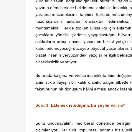
kurdudur savını doğruladığını ileri sürer. Bu savın
yazının efendilerince belirlenmesi olabilir. İnsanlık 
yaratma mücadelesinin tarihidir. Belki bu mücadele
huzursuzlarını anlama olanakları edinebiliri
muhtemeldir. İleride toplum ruhsallığı için anlamın
çocuklara yönelik şiddetin yaygınlaştığını biliyo
saldırıların artışı, ensest yasasının bizzat yetişkin
kabul edemeyeceği düzeyde büyücül yaşantıların, tar
bizzat insanın yeryüzündeki yazgısı ile ilgili belirsi
bir tekinsizlik yaratıyor.
Bu arada salgına ve virüse insanlık tarihini değişti
animistik anlayışın bir kalıtı olabilir. Salgın elbe
fakat bunun bir dönüşüm hâlini alması ancak insanl
Soru 3: Eklemek istediğiniz bir şeyler var mı?
Şunu unutmayalım, neoliberal dönemde belirgin b
biçimleniyor. Her türlü toplumsal sorunu hızla ps