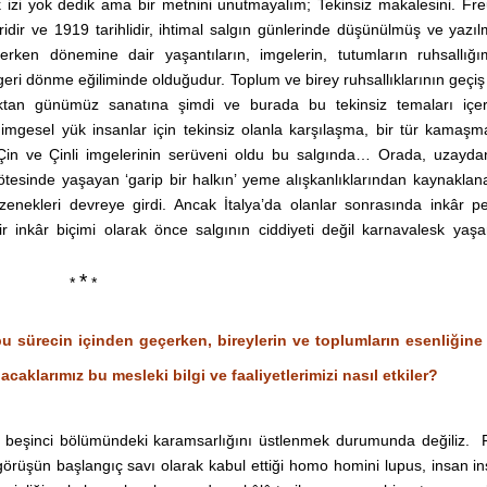
k izi yok dedik ama bir metnini unutmayalım; Tekinsiz makalesini. Fr
idir ve 1919 tarihlidir, ihtimal salgın günlerinde düşünülmüş ve yazılm
rken dönemine dair yaşantıların, imgelerin, tutumların ruhsallığı
a geri dönme eğiliminde olduğudur. Toplum ve birey ruhsallıklarının geçiş
lıktan günümüz sanatına şimdi ve burada bu tekinsiz temaları içerd
ği imgesel yük insanlar için tekinsiz olanla karşılaşma, bir tür kamaşm
ri Çin ve Çinli imgelerinin serüveni oldu bu salgında… Orada, uzayda
tesinde yaşayan ‘garip bir halkın’ yeme alışkanlıklarından kaynaklan
enekleri devreye girdi. Ancak İtalya’da olanlar sonrasında inkâr p
r inkâr biçimi olarak önce salgının ciddiyeti değil karnavalesk yaşan
*
*
*
, bu sürecin içinden geçerken, bireylerin ve toplumların esenliğine
caklarımız bu mesleki bilgi ve faaliyetlerimizi nasıl etkiler?
 beşinci bölümündeki karamsarlığını üstlenmek durumunda değiliz. 
l görüşün başlangıç savı olarak kabul ettiği homo homini lupus, insan i