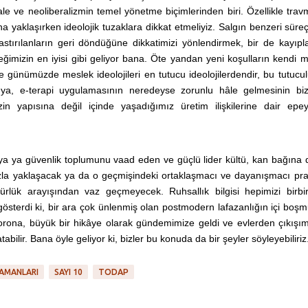
ale ve neoliberalizmin temel yönetme biçimlerinden biri. Özellikle tra
a yaklaşırken ideolojik tuzaklara dikkat etmeliyiz. Salgın benzeri süre
stırılanların geri döndüğüne dikkatimizi yönlendirmek, bir de kayıpl
eğimizin en iyisi gibi geliyor bana. Öte yandan yeni koşulların kendi 
ve günümüzde meslek ideolojileri en tutucu ideolojilerdendir, bu tutucu
uya, e-terapi uygulamasının neredeyse zorunlu hâle gelmesinin bi
zin yapısına değil içinde yaşadığımız üretim ilişkilerine dair epe
nya ya güvenlik toplumunu vaad eden ve güçlü lider kültü, kan bağına 
azla yaklaşacak ya da o geçmişindeki ortaklaşmacı ve dayanışmacı prat
ürlük arayışından vaz geçmeyecek. Ruhsallık bilgisi hepimizi birbi
gösterdi ki, bir ara çok ünlenmiş olan postmodern lafazanlığın içi boş
Corona, büyük bir hikâye olarak gündemimize geldi ve evlerden çıkışı
abilir. Bana öyle geliyor ki, bizler bu konuda da bir şeyler söyleyebiliriz
ZAMANLARI
SAYI 10
TODAP