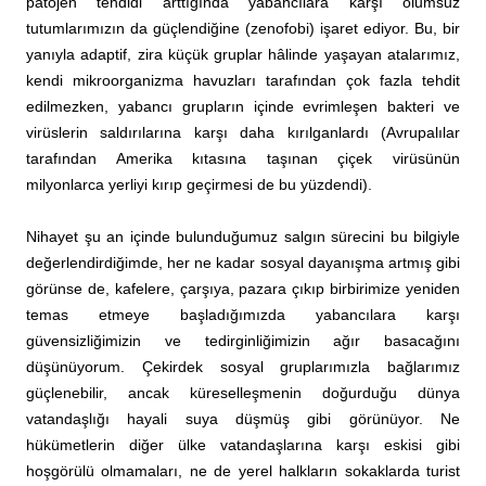
patojen tehdidi arttığında yabancılara karşı olumsuz
tutumlarımızın da güçlendiğine (zenofobi) işaret ediyor. Bu, bir
yanıyla adaptif, zira küçük gruplar hâlinde yaşayan atalarımız,
kendi mikroorganizma havuzları tarafından çok fazla tehdit
edilmezken, yabancı grupların içinde evrimleşen bakteri ve
virüslerin saldırılarına karşı daha kırılganlardı (Avrupalılar
tarafından Amerika kıtasına taşınan çiçek virüsünün
milyonlarca yerliyi kırıp geçirmesi de bu yüzdendi).
Nihayet şu an içinde bulunduğumuz salgın sürecini bu bilgiyle
değerlendirdiğimde, her ne kadar sosyal dayanışma artmış gibi
görünse de, kafelere, çarşıya, pazara çıkıp birbirimize yeniden
temas etmeye başladığımızda yabancılara karşı
güvensizliğimizin ve tedirginliğimizin ağır basacağını
düşünüyorum. Çekirdek sosyal gruplarımızla bağlarımız
güçlenebilir, ancak küreselleşmenin doğurduğu dünya
vatandaşlığı hayali suya düşmüş gibi görünüyor. Ne
hükümetlerin diğer ülke vatandaşlarına karşı eskisi gibi
hoşgörülü olmamaları, ne de yerel halkların sokaklarda turist