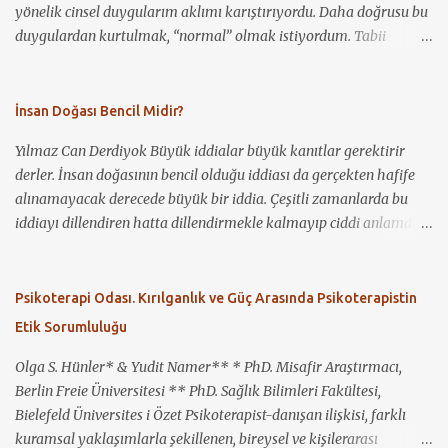
yönelik cinsel duygularım aklımı karıştırıyordu. Daha doğrusu bu
duygulardan kurtulmak, “normal” olmak istiyordum. Tabii
benden başka kimsenin bundan haberi yoktu. Ancak ağlama
krizlerim oluyordu. Elbette ergenliğin ağırlığı da bunda rol
oynuyordu. Bunun üzerine annem, o dönem kendisinin de
İnsan Doğası Bencil Midir?
psikoterapisti ve Cerrahpaşa’da doçent olan bir psikiyatriste
Yılmaz Can Derdiyok Büyük iddialar büyük kanıtlar gerektirir
gitmemi önerdi, fakat ben kabul etmedim. “Ben deli değilim”
derler. İnsan doğasının bencil olduğu iddiası da gerçekten hafife
dedim. Daha sonra durum iyice çıkışsız gözükmüş olacak ki kabul
alınamayacak derecede büyük bir iddia. Çeşitli zamanlarda bu
ettim ve önce özel bir klinikte, daha sonra zaman zaman
iddiayı dillendiren hatta dillendirmekle kalmayıp ciddi anlamda
Cerrahpaşa Hastanesi’nde, sonrasında da muayenehanesinde,
savunan insanlara denk gelmişizdir. Kimileri bu iddiayı daha da
aralıklarla sekiz yıl boyunca bu psikiyatristin danışanı oldum.
ileri götürüyor ve insanlığın yaşadığı bütün sıkıntıların genelde bu
Kendisi iyi bir terapist ve iyi bir insandı. Ancak, belki hâlâ birçok
bencillikten kaynaklandığını ileri sürüyor: Sözgelimi; savaşlar,
Psikoterapi Odası. Kırılganlık ve Güç Arasında Psikoterapistin
terapistin ve uzmanın olduğu gibi, eşcinsellik konusunda
yıkımlar, felaketler, taciz ve tecavüzler, eşitsizlikler sözde insan
önyargıları vardı. Bunu da şuradan çıkarıyorum; hiçbir zaman
Etik Sorumluluğu
bencilliğinin bir ürünü olarak ortaya çıkıyor. Yirmi birinci yüzyılı
yüzüme k...
yaşıyoruz. Yakın tarihimize baktığımızda savaşları, yıkımları,
Olga S. Hünler* & Yudit Namer** * PhD. Misafir Araştırmacı,
çevre felaketlerini hatırlıyor olmak çok da zor olmasa gerek.
Berlin Freie Üniversitesi ** PhD. Sağlık Bilimleri Fakültesi,
Özellikle gençler arasında insanın bencilliği meselesinin oldukça
Bielefeld Üniversites i Özet Psikoterapist-danışan ilişkisi, farklı
kabul görüyor olduğunu gözlemlemekteyim. Bu, yalnızca bir
kuramsal yaklaşımlarla şekillenen, bireysel ve kişilerarası