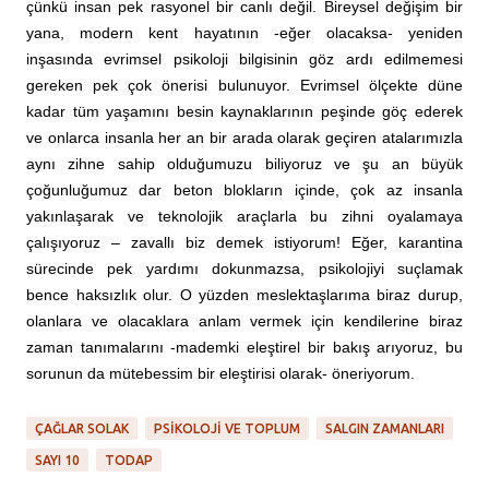
çünkü insan pek rasyonel bir canlı değil. Bireysel değişim bir
yana, modern kent hayatının -eğer olacaksa- yeniden
inşasında evrimsel psikoloji bilgisinin göz ardı edilmemesi
gereken pek çok önerisi bulunuyor. Evrimsel ölçekte düne
kadar tüm yaşamını besin kaynaklarının peşinde göç ederek
ve onlarca insanla her an bir arada olarak geçiren atalarımızla
aynı zihne sahip olduğumuzu biliyoruz ve şu an büyük
çoğunluğumuz dar beton blokların içinde, çok az insanla
yakınlaşarak ve teknolojik araçlarla bu zihni oyalamaya
çalışıyoruz – zavallı biz demek istiyorum! Eğer, karantina
sürecinde pek yardımı dokunmazsa, psikolojiyi suçlamak
bence haksızlık olur. O yüzden meslektaşlarıma biraz durup,
olanlara ve olacaklara anlam vermek için kendilerine biraz
zaman tanımalarını -mademki eleştirel bir bakış arıyoruz, bu
sorunun da mütebessim bir eleştirisi olarak- öneriyorum.
ÇAĞLAR SOLAK
PSIKOLOJI VE TOPLUM
SALGIN ZAMANLARI
SAYI 10
TODAP