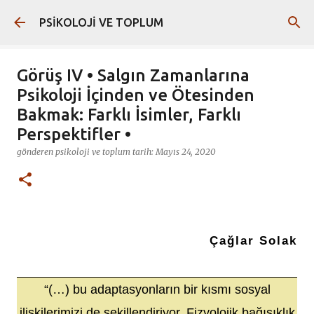
Ana içeriğe atla
PSİKOLOJİ VE TOPLUM
Görüş IV • Salgın Zamanlarına
Psikoloji İçinden ve Ötesinden
Bakmak: Farklı İsimler, Farklı
Perspektifler •
gönderen
psikoloji ve toplum
tarih:
Mayıs 24, 2020
Çağlar Solak
“(…) bu adaptasyonların bir kısmı sosyal
ilişkilerimizi de şekillendiriyor. Fizyolojik bağışıklık