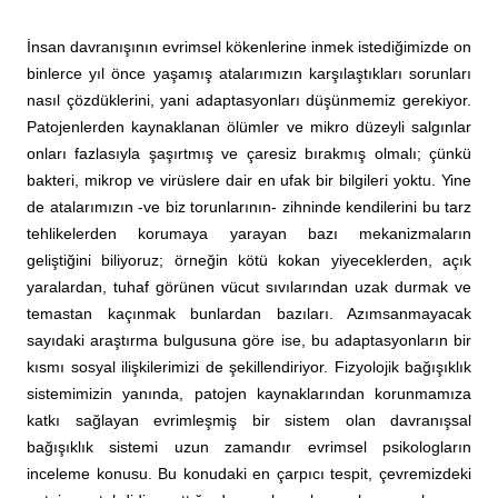
İnsan davranışının evrimsel kökenlerine inmek istediğimizde on
binlerce yıl önce yaşamış atalarımızın karşılaştıkları sorunları
nasıl çözdüklerini, yani adaptasyonları düşünmemiz gerekiyor.
Patojenlerden kaynaklanan ölümler ve mikro düzeyli salgınlar
onları fazlasıyla şaşırtmış ve çaresiz bırakmış olmalı; çünkü
bakteri, mikrop ve virüslere dair en ufak bir bilgileri yoktu. Yine
de atalarımızın -ve biz torunlarının- zihninde kendilerini bu tarz
tehlikelerden korumaya yarayan bazı mekanizmaların
geliştiğini biliyoruz; örneğin kötü kokan yiyeceklerden, açık
yaralardan, tuhaf görünen vücut sıvılarından uzak durmak ve
temastan kaçınmak bunlardan bazıları. Azımsanmayacak
sayıdaki araştırma bulgusuna göre ise, bu adaptasyonların bir
kısmı sosyal ilişkilerimizi de şekillendiriyor. Fizyolojik bağışıklık
sistemimizin yanında, patojen kaynaklarından korunmamıza
katkı sağlayan evrimleşmiş bir sistem olan davranışsal
bağışıklık sistemi uzun zamandır evrimsel psikologların
inceleme konusu. Bu konudaki en çarpıcı tespit, çevremizdeki