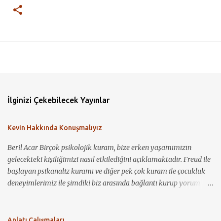
İlginizi Çekebilecek Yayınlar
Kevin Hakkında Konuşmalıyız
Beril Acar Birçok psikolojik kuram, bize erken yaşamımızın
gelecekteki kişiliğimizi nasıl etkilediğini açıklamaktadır. Freud ile
başlayan psikanaliz kuramı ve diğer pek çok kuram ile çocukluk
deneyimlerimiz ile şimdiki biz arasında bağlantı kurup yorum
yapmamız mümkün görünmektedir. Kevin Hakkında
Konuşmalıyız ile bir çocuğun nasıl sosyopat bir gence
dönüşebildiğini, annelik kavramının toplum için ne demek
Anlatı Çalışmaları