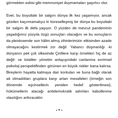
görmekten eskisi gibi memnuniyet duymamaları şaşırtıcı olur.
Evet, bu boyuttaki bir salgını dünya ilk kez yaşamıyor, ancak
gözden kaçırmamalıyız ki küreselleşmiş bir dünya bu boyuttaki
bir salgını ilk defa yaşıyor. O yüzden de mevcut pandeminin
yaşadığımız yüzyıla özgü sonuçları olacağını ve bu sonuçların
da pleistosende son hâlini almış zihinlerimizin etkisinden azade
olmayacağını kestirmek zor değil. Yabancı düşmanlığı -ki
dünyanın pek çok ülkesinde Çinlilere karşı örnekleri hiç de az
değil- ve totaliter yönetim anlayışındaki canlanma evrimsel
psikoloji perspektifinden görünen en büyük riskler bana kalırsa.
Bireylerin hayatta kalmaya dair korkuları ve buna bağlı olarak
ait olmadıkları gruplara karşı artan mesafeleri (örneğin son
dönemde eşcinsellerin yeniden hedef gösterilmesi),
hükümetlerin atacağı antidemokratik adımları kabullenme
olasılığını arttıracaktır.
*
*
*