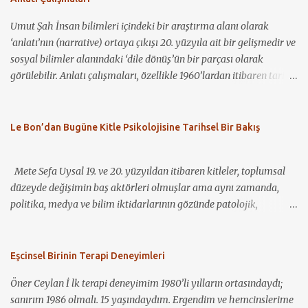
olduğunu ve bu kavramın nasıl bir baskı ve suçlama unsuru olarak
Umut Şah İnsan bilimleri içindeki bir araştırma alanı olarak
kullanılabileceğini görüyoruz. Birçok coğrafyada, çocuğa bakım
‘anlatı’nın (narrative) ortaya çıkışı 20. yüzyıla ait bir gelişmedir ve
veren birincil kişinin anne olması gerektiği, anneliğin kutsallığı ve
sosyal bilimler alanındaki ‘dile dönüş’ün bir parçası olarak
bunun bir zorunlulukmuş gibi algılanması yadsınamaz bir gerçek.
görülebilir. Anlatı çalışmaları, özellikle 1960’lardan itibaren tarih,
Öte yandan, çocuk sahibi olmaya hazır hissetmeyen anne
antropoloji, halk bilimi (folklor), psikoloji, sosyolinguistik, iletişim
adaylarının yaşadığı sıkıntı ve stresi görmezden gelip, bu durumu
çalışmaları ve sosyoloji gibi disiplinlerin ilgisini çekmiş ve
“anne olma heyecanı” gibi “normal”leştirmek ve yok saymak da
disiplinler arası bir çalışma alanı hâline gelmiştir (Riessman ve
Le Bon’dan Bugüne Kitle Psikolojisine Tarihsel Bir Bakış
ne yazık ki sıklıkla karşılaştığımız durumlardan. Filmdeki
Quinney, 2005). Özellikle son 20-30 yıl içerisinde anlatı, bir
karakterlerden Eva (Tilda Swinton), seyahat etmeyi seven,
araştırma nesnesi olarak birçok araştırmacının ilgisini çekmiş ve
kariyerli ve geleceğe yönel...
Mete Sefa Uysal 19. ve 20. yüzyıldan itibaren kitleler, toplumsal
böylece geniş bir araştırma külliyatı ortaya çıkmıştır. Bununla
düzeyde değişimin baş aktörleri olmuşlar ama aynı zamanda,
birlikte, bu kadar geniş bir alana yönelik yetkin bir inceleme
politika, medya ve bilim iktidarlarının gözünde patolojik,
yapmanın güçlüğü dikkate alınarak, bu yazıda alanın
şiddetten gözü dönmüş ve sınır tanımaz bir biçimde her şeyi yakıp
şekillenmesinde ve gelişmesinde öne çıkan geleneksel ve eleştirel
yıkan insan güruhları olarak resmedilmişlerdir. Dolayısıyla, bu
çalışmalar ve de teorisyenler aktarılacaktır. ‘Anlatı’ (narrative)
bakış açısından harek...
Eşcinsel Birinin Terapi Deneyimleri
terimi farklı disiplinler tarafından çeşitli anlamlarda
kullanılmakla b...
Öner Ceylan İ lk terapi deneyimim 1980’li yılların ortasındaydı;
sanırım 1986 olmalı. 15 yaşındaydım. Ergendim ve hemcinslerime