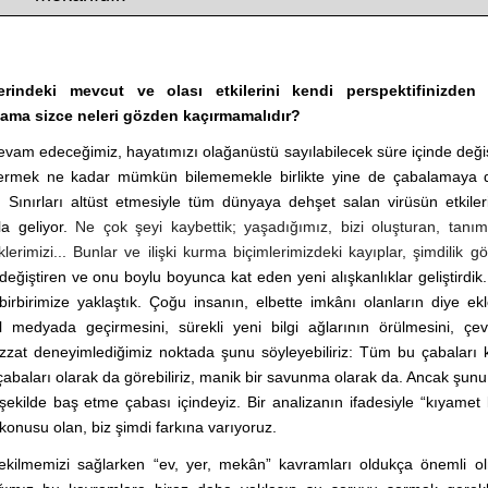
erindeki mevcut ve olası etkilerini kendi perspektifinizden 
mlama sizce neleri gözden kaçırmamalıdır?
evam edeceğimiz, hayatımızı olağanüstü sayılabilecek süre içinde deği
 vermek ne kadar mümkün bilememekle birlikte yine de çabalamaya 
Sınırları altüst etmesiyle tüm dünyaya dehşet salan virüsün etkiler
a geliyor.
Ne çok şeyi kaybettik; yaşadığımız, bizi oluşturan, tanı
lerimizi... Bunlar ve ilişki kurma biçimlerimizdeki kayıplar, şimdilik g
ğiştiren ve onu boylu boyunca kat eden yeni alışkanlıklar geliştirdi
birbirimize yaklaştık. Çoğu insanın, elbette imkânı olanların diye e
edyada geçirmesini, sürekli yeni bilgi ağlarının örülmesini, çevr
izzat deneyimlediğimiz noktada şunu söyleyebiliriz: Tüm bu çabaları
 çabaları olarak da görebiliriz, manik bir savunma olarak da. Ancak şunu
ekilde baş etme çabası içindeyiz. Bir analizanın ifadesiyle “kıyamet
onusu olan, biz şimdi farkına varıyoruz.
 çekilmemizi sağlarken “ev, yer, mekân” kavramları oldukça önemli 