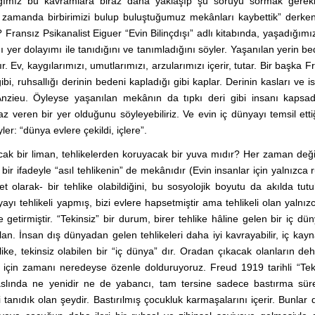
ğımız bu kavramlara biraz daha yaklaşıp şu soruyu sormak gerekli
 zamanda birbirimizi bulup buluştuğumuz mekânları kaybettik” derke
Fransız Psikanalist Eiguer “Evin Bilinçdışı” adlı kitabında, yaşadığımı
 yer dolayımı ile tanıdığını ve tanımladığını söyler. Yaşanılan yerin b
. Ev, kaygılarımızı, umutlarımızı, arzularımızı içerir, tutar. Bir başka F
bi, ruhsallığı derinin bedeni kapladığı gibi kaplar. Derinin kasları ve is
Anzieu. Öyleyse yaşanılan mekânın da tıpkı deri gibi insanı kapsad
az veren bir yer olduğunu söyleyebiliriz. Ve evin iç dünyayı temsil ett
er: “dünya evlere çekildi, içlere”.
cak bir liman, tehlikelerden koruyacak bir yuva mıdır? Her zaman değ
 bir ifadeyle “asıl tehlikenin” de mekânıdır (Evin insanlar için yalnızca 
det olarak- bir tehlike olabildiğini, bu sosyolojik boyutu da akılda tut
yı tehlikeli yapmış, bizi evlere hapsetmiştir ama tehlikeli olan yalnız
e getirmiştir. “Tekinsiz” bir durum, birer tehlike hâline gelen bir iç dün
n. İnsan dış dünyadan gelen tehlikeleri daha iyi kavrayabilir, iç kayn
ike, tekinsiz olabilen bir “iç dünya” dır. Oradan çıkacak olanların deh
k için zamanı neredeyse özenle dolduruyoruz. Freud 1919 tarihli “Tek
aslında ne yenidir ne de yabancı, tam tersine sadece bastırma süre
 tanıdık olan şeydir. Bastırılmış çocukluk karmaşalarını içerir. Bunlar 