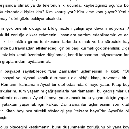
karşısında olmak ya da telefonun iki ucunda, kaybettiğimiz üçüncü b
: Bu ekrandaki kişiler kim? Kim konuşuyor? Kim kime konuşuyor? Yeni b
mayı” dört gözle bekliyor olsak da.
ığının çok önemli olduğunu bildiğimizden çalışmaya devam ediyoruz.
 iki zorluğa dikkat çekmenin, insanlara yardım edebilmemiz ve acıl
ki bir inkâra girme tehlikesinin farkında olmak ve bu süreçteki kay
sinde bu travmadan etkileneceği için bu bağı kurmak çok önemlidir. Diğe
tiğimiz için kendi üzerimize düşünmek, kendi kapsanma ihtiyacımızın fa
on gruplarından faydalanmak.
ir başyapıt sayılabilecek “Dar Zamanlar” üçlemesinin ilk kitabı “Ö
sosyal ve siyasal kaotik durumunu ele aldığı kitap, travmatik bir 
. Romanın kahramanı Aysel bir otel odasında ölmeye yatar. Kitap bo
korkularını, tüm yaşamını çağrışımlarla hatırlamasını, bu çağrışımlar ü
ik süredir esasında. Aysel ölmeye yatar ancak bunu yaşamak için yapa
yataktan yaşamak için kalkar. Dar zamanlar üçlemesinin son kitab
rir. Kitap boyunca sürekli söylediği şey “tekrara hayır”dır. Aysel’de 
ıştır.
olup biteceğini kestirmenin, bunu düşünmenin zorluğunu bir yana ko