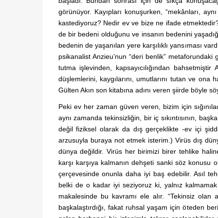
başladı. Bundan sonrası için de sıkça konuşaca
görünüyor. Kayıpları konuşurken, “mekânları, aynı
kastediyoruz? Nedir ev ve bize ne ifade etmektedir? 
de bir bedeni olduğunu ve insanın bedenini yaşadığı
bedenin de yaşanılan yere karşılıklı yansıması vardır
psikanalist Anzieu’nun “deri benlik” metaforundaki gi
tutma işlevinden, kapsayıcılığından bahsetmiştir 
düşlemlerini, kaygılarını, umutlarını tutan ve ona h
Gülten Akın son kitabına adını veren şiirde böyle söyl
Peki ev her zaman güven veren, bizim için sığınıla
aynı zamanda tekinsizliğin, bir iç sıkıntısının, başka
değil fiziksel olarak da dış gerçeklikte -ev içi şid
arzusuyla buraya not etmek isterim.) Virüs dış dünya
dünya değildir. Virüs her birimizi birer tehlike halin
karşı karşıya kalmanın dehşeti sanki söz konusu ola
çerçevesinde onunla daha iyi baş edebilir. Asıl tehl
belki de o kadar iyi seziyoruz ki, yalnız kalmama
makalesinde bu kavramı ele alır. “Tekinsiz olan 
başkalaştırdığı, fakat ruhsal yaşam için öteden beri