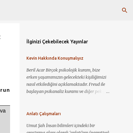
:
İlginizi Çekebilecek Yayınlar
Kevin Hakkında Konuşmalıyız
Beril Acar Birçok psikolojik kuram, bize
erken yaşamımızın gelecekteki kişiliğimizi
nasıl etkilediğini açıklamaktadır. Freud ile
orun
başlayan psikanaliz kuramı ve diğer pek çok
kuram ile çocukluk deneyimlerimiz ile
şimdiki biz arasında bağlantı kurup yorum
uva
yapmamız mümkün görünmektedir. Kevin
Anlatı Çalışmaları
Hakkında Konuşmalıyız ile bir çocuğun nasıl
Umut Şah İnsan bilimleri içindeki bir
sosyopat bir gence dönüşebildiğini, annelik
araştırma alanı olarak ‘anlatı’nın (narrative)