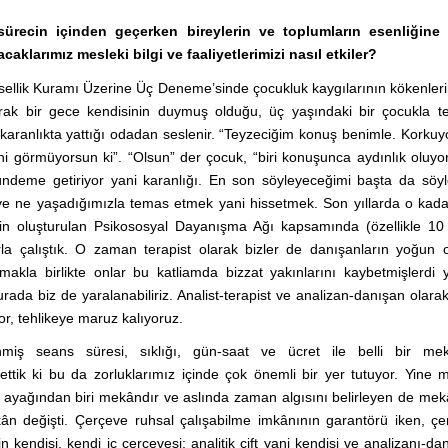
u sürecin içinden geçerken bireylerin ve toplumların esenliğine 
aklarımız mesleki bilgi ve faaliyetlerimizi nasıl etkiler?
insellik Kuramı Üzerine Üç Deneme’sinde çocukluk kaygılarının kökenleri
arak bir gece kendisinin duymuş olduğu, üç yaşındaki bir çocukla te
aranlıkta yattığı odadan seslenir. “Teyzeciğim konuş benimle. Korku
ni görmüyorsun ki”. “Olsun” der çocuk, “biri konuşunca aydınlık oluyo
aca gündeme getiriyor yani karanlığı. En son söyleyeceğimi başta da sö
e ne yaşadığımızla temas etmek yani hissetmek. Son yıllarda o kada
için oluşturulan Psikososyal Dayanışma Ağı kapsamında (özellikle 1
la çalıştık. O zaman terapist olarak bizler de danışanların yoğun o
kla birlikte onlar bu katliamda bizzat yakınlarını kaybetmişlerdi 
ada biz de yaralanabiliriz. Analist-terapist ve analizan-danışan olara
or, tehlikeye maruz kalıyoruz.
enmiş seans süresi, sıklığı, gün-saat ve ücret ile belli bir me
tik ki bu da zorluklarımız içinde çok önemli bir yer tutuyor. Yine
 ayağından biri mekândır ve aslında zaman algısını belirleyen de mek
değişti. Çerçeve ruhsal çalışabilme imkânının garantörü iken, çe
n kendisi, kendi iç çerçevesi; analitik çift yani kendisi ve analizanı-da