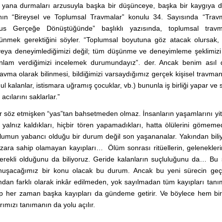
 yana durmaları arzusuyla başka bir düşünceye, başka bir kaygıya d
ı’nın “Bireysel ve Toplumsal Travmalar” konulu 34. Sayısında “Trav
Kâbus Gerçeğe Dönüştüğünde” başlıklı yazısında, toplumsal trav
üşünmek gerektiğini söyler. “Toplumsal boyutuna göz atacak olursak,
eya deneyimlediğimizi değil; tüm düşünme ve deneyimleme şeklimizi 
e' anlam verdiğimizi incelemek durumundayız”. der. Ancak benim asıl 
travma olarak bilinmesi, bildiğimizi varsaydığımız gerçek kişisel travma
l kalanlar, istismara uğramış çocuklar, vb.) bununla iş birliği yapar ve s
acılarını saklarlar.”
 söz etmişken “yas”tan bahsetmeden olmaz. İnsanların yaşamlarını yiti
 yalnız kaldıkları, hiçbir tören yapamadıkları, hatta ölülerini gömemed
umun yabancı olduğu bir durum değil son yaşananalar. Yakından bili
ezara sahip olamayan kayıpları… Ölüm sonrası ritüellerin, gelenekler
erekli olduğunu da biliyoruz. Geride kalanların suçluluğunu da… Bu
nuşacağımız bir konu olacak bu durum. Ancak bu yeni sürecin geç
mdan farklı olarak inkâr edilmeden, yok sayılmadan tüm kayıpları tan
p her zaman başka kayıpları da gündeme getirir. Ve böylece hem bir
ımızı tanımanın da yolu açılır.