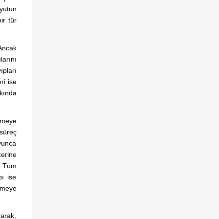
oyutun
ir tür
 Ancak
arını
ıpları
ri ise
rkında
lmeye
süreç
yunca
zerine
r. Tüm
ı ise
ölmeye
yarak,