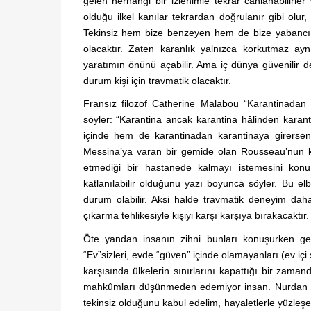
gelen herhangi bir izlenimle tekrar canlanabilirle
olduğu ilkel kanılar tekrardan doğrulanır gibi olur
Tekinsiz hem bize benzeyen hem de bize yabancı ola
olacaktır. Zaten karanlık yalnızca korkutmaz ay
yaratımın önünü açabilir. Ama iç dünya güvenilir d
durum kişi için travmatik olacaktır.
Fransız filozof Catherine Malabou “Karantinadan
söyler: “Karantina ancak karantina hâlinden karanti
içinde hem de karantinadan karantinaya girersen
Messina’ya varan bir gemide olan Rousseau’nun ka
etmediği bir hastanede kalmayı istemesini konu e
katlanılabilir olduğunu yazı boyunca söyler. Bu elb
durum olabilir. Aksi halde travmatik deneyim dah
çıkarma tehlikesiyle kişiyi karşı karşıya bırakacaktır
Öte yandan insanın zihni bunları konuşurken ger
“Ev”sizleri, evde “güven” içinde olamayanları (ev iç
karşısında ülkelerin sınırlarını kapattığı bir zaman
mahkûmları düşünmeden edemiyor insan. Nurdan Gürb
tekinsiz olduğunu kabul edelim, hayaletlerle yüzleşel