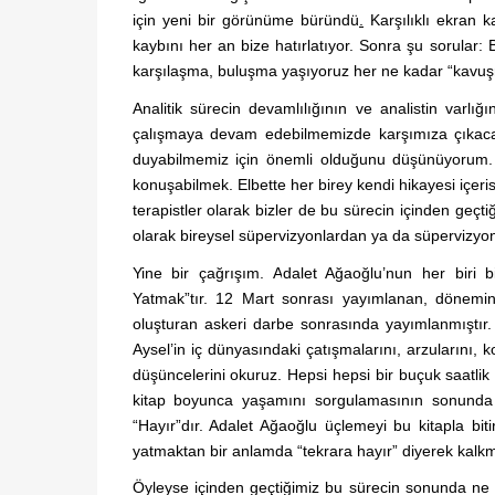
için yeni bir görünüme büründü
.
Karşılıklı ekran 
kaybını her an bize hatırlatıyor. Sonra şu sorular
karşılaşma, buluşma yaşıyoruz her ne kadar “kavuş
Analitik sürecin devamlılığının ve analistin varl
çalışmaya devam edebilmemizde karşımıza çıkacak
duyabilmemiz için önemli olduğunu düşünüyorum. İl
konuşabilmek. Elbette her birey kendi hikayesi içeri
terapistler olarak bizler de bu sürecin içinden geç
olarak bireysel süpervizyonlardan ya da süpervizy
Yine bir çağrışım. Adalet Ağaoğlu’nun her biri b
Yatmak”tır. 12 Mart sonrası yayımlanan, dönemin 
oluşturan askeri darbe sonrasında yayımlanmıştır
Aysel’in iç dünyasındaki çatışmalarını, arzularını, 
düşüncelerini okuruz. Hepsi hepsi bir buçuk saatl
kitap boyunca yaşamını sorgulamasının sonunda 
“Hayır”dır. Adalet Ağaoğlu üçlemeyi bu kitapla biti
yatmaktan bir anlamda “tekrara hayır” diyerek kalkm
Öyleyse içinden geçtiğimiz bu sürecin sonunda ne 