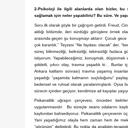
2-Psikoloji ile ilgili alanlarda olan bizler, b
sağlamak için neler yapabiliriz? Bu süre. Ve yapac
Soru ilk olarak şöyle bir çağrışım getirdi. Freud, C
aldığı bölümde, ileri sürdüğü görüşlere örnek ol
arasında geçen şu konuşmayı aktarır: Çocuk gece k
çok karanlık.” Teyzesi “Ne faydası olacak” der, “be
süreç bilinmezliği, belirsizliği, tekinsizliği fazl
istiyorum. Yapabileceğimiz, konuşmak, düşünmek v
şiddetli, yıkıcı olay, travma yaşadık ki… Bunlar 
Ankara katliamı sonrası) travma yaşamış insanlar
yaşadığı “yaşamda kalmanın suçluluğunu” paylaşma
bedensel ve ruhsal olarak yaralanmışlardı. Oysa bur
sürecin içinden geçiyor, kendimize ait kayıplar yaşıy
Psikanalitik uğraşın çerçevesi, önceden belirl
uygulanmasıdır. Bu süreçte seans odalarını kaybet
kaybından bahsediyoruz. Psikanalitik çerçevenin üç
Yani yaşadığımız olayla hem zaman hem de mekân 
“görünüm” değiştirdi. Bu nokta da analistin-terapisti