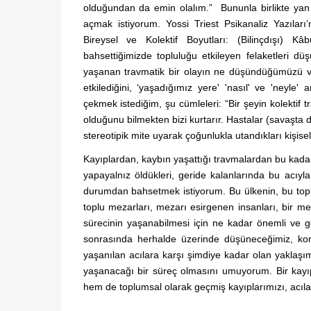
olduğundan da emin olalım.” Bununla birlikte yan
açmak istiyorum. Yossi Triest Psikanaliz Yazılar
Bireysel ve Kolektif Boyutları: (Bilinçdışı) 
bahsettiğimizde topluluğu etkileyen felaketleri d
yaşanan travmatik bir olayın ne düşündüğümüzü v
etkilediğini, ‘yaşadığımız yere' 'nasıl' ve 'neyl
çekmek istediğim, şu cümleleri: “Bir şeyin kolektif 
olduğunu bilmekten bizi kurtarır. Hastalar (savaşta du
stereotipik mite uyarak çoğunlukla utandıkları kişisel 
Kayıplardan, kaybın yaşattığı travmalardan bu kadar
yapayalnız öldükleri, geride kalanlarında bu acıyla
durumdan bahsetmek istiyorum. Bu ülkenin, bu topl
toplu mezarları, mezarı esirgenen insanları, bir m
sürecinin yaşanabilmesi için ne kadar önemli ve g
sonrasında herhalde üzerinde düşüneceğimiz, ko
yaşanılan acılara karşı şimdiye kadar olan yaklaşı
yaşanacağı bir süreç olmasını umuyorum. Bir kayı
hem de toplumsal olarak geçmiş kayıplarımızı, acılar