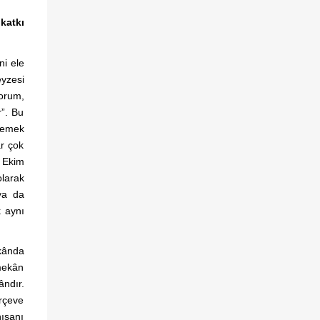
katkı
ni ele
yzesi
yorum,
r”. Bu
ylemek
r çok
0 Ekim
larak
ya da
k aynı
kânda
 mekân
ândır.
rçeve
nışanı