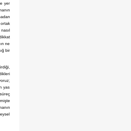
e yer
bireyler ve toplumlar üzerindeki mevcut ve
manın
olası etkilerini kendi perspektifinizden nasıl
madan
yorumlarsınız? Bu sürece ilişkin eleştirel bir
 ortak
yorumlama sizce neleri gözden
nasıl
kaçırmamalıdır? Öncelikle şunu belirtmek
dikkat
gerekir ki bir kriz döneminden geçilirken ve
nın ne
henüz sonlanmamışken, kendi de bundan
ığ bir
etkilenen birinin süreci analiz edebilmesi
son derece zordur. Bu zorluğa rağmen,
rdiği,
farklı...
ikleri
yoruz;
in yas
 süreç
mişte
ımanın
eysel