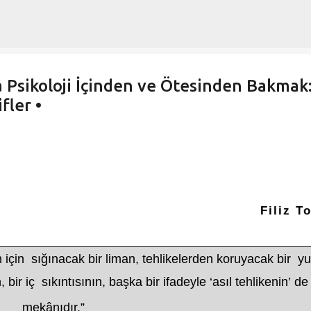
Ana içeriğe atla
a Psikoloji İçinden ve Ötesinden Bakmak
fler •
Filiz T
 için sığınacak bir liman, tehlikelerden koruyacak bir y
bir iç sıkıntısının, başka bir ifadeyle ‘asıl tehlikenin’ de
mekânıdır.”