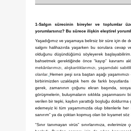
1-Salgın sürecinin bireyler ve toplumlar üz
yorumlarsınız? Bu sürece ilişkin eleştirel yoru
Yaşadığımız ve yaşamaya belirsiz bir süre için de d
salgını halihazırda yaşarken bu sorulara cevap
olduğunu düşündüğümü söyleyerek başlayabilirim. 
bahsetmek gerektiğinde önce “kayıp” kavramı akl
mekânlarımızı, alışkanlıklarımızı, yaşamdaki sabitlik
olanlar.
Hemen peşi sıra baştan aşağı yaşamımızı de
birbirimizden uzaklaştık hem de farklı boyutlarda 
gerek, zamanının çoğunu ekran başında, sosyal m
görüşmelerin, buluşmaların sıklıkla yaşanmasını b
verilen bir tepki, kaybın yarattığı boşluğu doldurma
edemeyiz ki tüm yaşamımızda olup bitenlerle her ş
sanırım” ya da çoktan kopmuş olan bir kıyamet söz k
“Sınır tanımayan virüs” sınırlarımıza, evlerimize