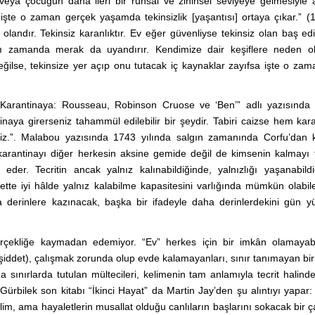
r veya çocuğun daha ileri bir ruhsal ve zihinsel seviyeye gelmesiyle
, işte o zaman gerçek yaşamda tekinsizlik [yaşantısı] ortaya çıkar.” (
ndır. Tekinsiz karanlıktır. Ev eğer güvenliyse tekinsiz olan baş edil
nı zamanda merak da uyandırır. Kendimize dair keşiflere neden olab
eğilse, tekinsize yer açıp onu tutacak iç kaynaklar zayıfsa işte o za
 Karantinaya: Rousseau, Robinson Cruose ve ‘Ben’” adlı yazısında 
naya girerseniz tahammül edilebilir bir şeydir. Tabiri caizse hem kar
iz.”. Malabou yazısında 1743 yılında salgın zamanında Corfu’dan k
rantinayı diğer herkesin aksine gemide değil de kimsenin kalmayı t
der. Tecritin ancak yalnız kalınabildiğinde, yalnızlığı yaşanabildi
ette iyi hâlde yalnız kalabilme kapasitesini varlığında mümkün olabil
a derinlere kazınacak, başka bir ifadeyle daha derinlerdekini gün y
.
çekliğe kaymadan edemiyor. “Ev” herkes için bir imkân olamayabil
i şiddet), çalışmak zorunda olup evde kalamayanları, sınır tanımayan bir
da sınırlarda tutulan mültecileri, kelimenin tam anlamıyla tecrit halind
ilek son kitabı “İkinci Hayat” da Martin Jay’den şu alıntıyı yapar:
im, ama hayaletlerin musallat olduğu canlıların başlarını sokacak bir ça