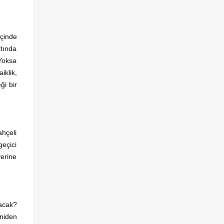
içinde
ltında
 Yoksa
iklik,
ği bir
ahçeli
geçici
yerine
lacak?
niden