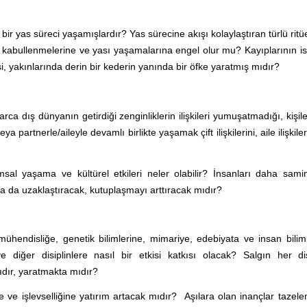
bir yas süreci yaşamışlardır? Yas sürecine akışı kolaylaştıran türlü ritüe
 kabullenmelerine ve yası yaşamalarına engel olur mu? Kayıplarının is
, yakınlarında derin bir kederin yanında bir öfke yaratmış mıdır?
 dış dünyanın getirdiği zenginliklerin ilişkileri yumuşatmadığı, kişil
a partnerle/aileyle devamlı birlikte yaşamak çift ilişkilerini, aile ilişkiler
msal yaşama ve kültürel etkileri neler olabilir? İnsanları daha sami
ha da uzaklaştıracak, kutuplaşmayı arttıracak mıdır?
mühendisliğe, genetik bilimlerine, mimariye, edebiyata ve insan bilim
 ve diğer disiplinlere nasıl bir etkisi katkısı olacak? Salgın her dis
dır, yaratmakta mıdır?
e ve işlevselliğine yatırım artacak mıdır? Aşılara olan inançlar tazel