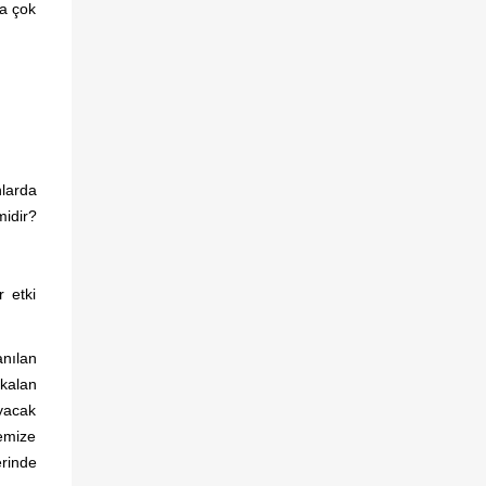
ha çok
bireyler ve toplumlar üzerindeki mevcut ve
olası etkilerini kendi perspektifinizden nasıl
yorumlarsınız? Bu sürece ilişkin eleştirel bir
yorumlama sizce neleri gözden
kaçırmamalıdır? Öncelikle şunu belirtmek
gerekir ki bir kriz döneminden geçilirken ve
henüz sonlanmamışken, kendi de bundan
nlarda
etkilenen birinin süreci analiz edebilmesi
midir?
son derece zordur. Bu zorluğa rağmen,
farklı...
r etki
anılan
 kalan
ayacak
emize
erinde