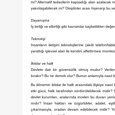
mi? Alternatif tedavilerin kapsadığı alan azalacak 
yakınlaşabilecek mi? Disiplinler arası hiyerarşi bu v
Dayanışma
İş birliği ve elbirliği gibi kavramlar kaybettikleri d
Teknoloji
İnsanların iletişim teknolojilerine (akıllı telefon
yarattığı işlevsel alan ile kendini affettirmesi mümk
İktidar ve halk
Devlete dair bir güvensizlik olmuş mudur? Verilen 
bırakır? Bu ne demek olur? Bunun anlamıyla nasıl ba
Bu dönemin iktidar ile halk arasındaki ilişkiye nasıl
etki gücü, halk tarafından sürdürülebilecek midir?
devlet kurumları, aralarında incelen bu duvarı yeni
mıdır? İnsan hakları ve özgürlükler, adalet, eş
çıkarmasıyla, oradan devam edebilecek midir? Yoks