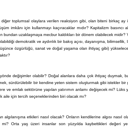
 diğer toplumsal olaylara verilen reaksiyon gibi, olan biteni birkaç ay 
üşüm imkânı için kullanmayı kaçıracaklar mıdır? Kapitalizm basıncı a
arın bundan uzaklaşmaya mecbur kaldıkları bir dönem olabilecek midir?
labildiği demokratik ve aydınlık bir bakış açısı, dayanışma, bilimsellik, la
, düşünce özgürlüğü, sanat ve doğal yaşama olan ihtiyaç gibi) yükselece
aktır?
 yönde değişimler olabilir? Doğal alanlara daha çok ihtiyaç duymak, b
k, sürdürülebilir bir kendine yeten sistem oluşturmak gibi istekler bir 
lere ve emlak sektörüne yapılan yatırımın anlamı değişecek mi? Lüks 
 aile için tercih seçeneklerinden biri olacak mı?
an algılanışına etkileri nasıl olacak? Onların kendilerine algısı nasıl o
k mi? Orta yaş üzeri insanlar son yüzyılda kaybettikleri değeri ye