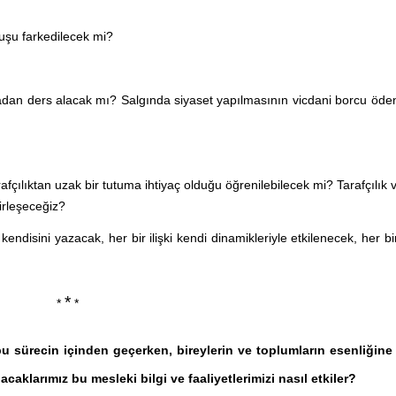
luşu farkedilecek mi?
uradan ders alacak mı? Salgında siyaset yapılmasının vicdani borcu öd
fçılıktan uzak bir tutuma ihtiyaç olduğu öğrenilebilecek mi? Tarafçılık v
birleşeceğiz?
kendisini yazacak, her bir ilişki kendi dinamikleriyle etkilenecek, her bi
*
*
*
, bu sürecin içinden geçerken, bireylerin ve toplumların esenliğine
caklarımız bu mesleki bilgi ve faaliyetlerimizi nasıl etkiler?