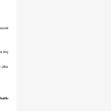
enecek
e linç
r ülke
 katkı