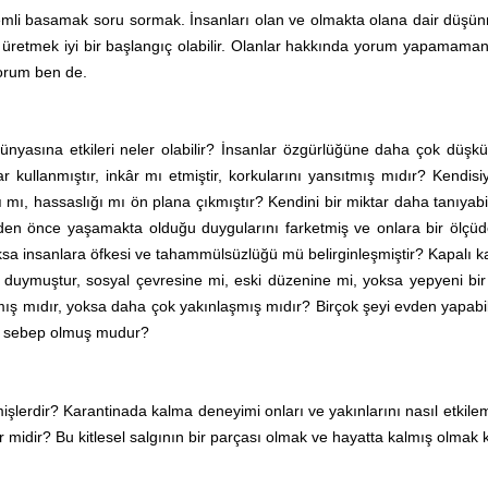
emli basamak soru sormak. İnsanları olan ve olmakta olana dair düş
üretmek iyi bir başlangıç olabilir. Olanlar hakkında yorum yapamaman
orum ben de.
 dünyasına etkileri neler olabilir? İnsanlar özgürlüğüne daha çok düş
r kullanmıştır, inkâr mı etmiştir, korkularını yansıtmış mıdır? Kendisi
 mı, hassaslığı mı ön plana çıkmıştır? Kendini bir miktar daha tanıyab
den önce yaşamakta olduğu duygularını farketmiş ve onlara bir ölçüd
oksa insanlara öfkesi ve tahammülsüzlüğü mü belirginleşmiştir? Kapalı 
aç duymuştur, sosyal çevresine mi, eski düzenine mi, yoksa yepyeni bi
şmış mıdır, yoksa daha çok yakınlaşmış mıdır? Birçok şeyi evden yapab
a sebep olmuş mudur?
işlerdir? Karantinada kalma deneyimi onları ve yakınlarını nasıl etkilem
idir? Bu kitlesel salgının bir parçası olmak ve hayatta kalmış olmak ki