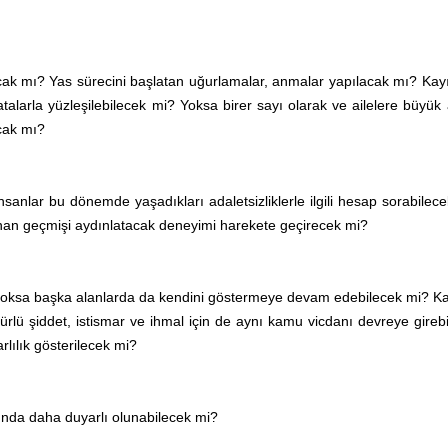
acak mı? Yas sürecini başlatan uğurlamalar, anmalar yapılacak mı? Kay
larla yüzleşilebilecek mi? Yoksa birer sayı olarak ve ailelere büyük 
cak mı?
anlar bu dönemde yaşadıkları adaletsizliklerle ilgili hesap sorabilec
an geçmişi aydınlatacak deneyimi harekete geçirecek mi?
, yoksa başka alanlarda da kendini göstermeye devam edebilecek mi? K
ürlü şiddet, istismar ve ihmal için de aynı kamu vicdanı devreye gireb
rlılık gösterilecek mi?
unda daha duyarlı olunabilecek mi?