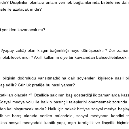
mıdır? Disiplinler, olanlara anlam vermek bağlamlarında birbirlerine da
esile ile azalacak mıdır?
eğeri yeniden kazanacak mı?
/tablet/yapay zekâ) olan kızgın-bağımlılığı neye dönüşecektir? Zor zama
ün olabilecek midir? Akıllı kullanım diye bir kavramdan bahsedilebilecek 
bilginin doğruluğu yansıtmadığına dair söylemler, kişilerde nasıl bi
ş edilir? Günlük pratiğe bu nasıl yansır?
 katkıları olacaktır? Özellikle salgının baş gösterdiği ilk zamanlarda kaz
 Sosyal medya yolu ile halkın basınçlı taleplerini önemsemek zorunda
den kalınlaştıracak mıdır? Halk için sokak bittiyse sosyal medya başl
itlik ve barış alanıda verilen mücadele, sosyal medyanın kendini t
a sosyal medyadaki kaotik yapı, aşırı tarafçılık ve linçcilik biçiml