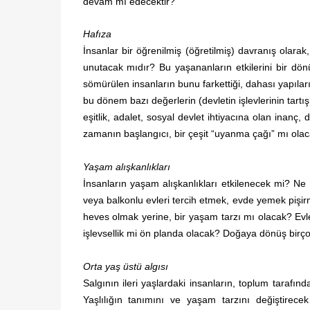
devam mı edecektir?
Hafıza
İnsanlar bir öğrenilmiş (öğretilmiş) davranış olarak,
unutacak mıdır? Bu yaşananların etkilerini bir dön
sömürülen insanların bunu farkettiği, dahası yapıl
bu dönem bazı değerlerin (devletin işlevlerinin tartışı
eşitlik, adalet, sosyal devlet ihtiyacına olan inanç
zamanın başlangıcı, bir çeşit “uyanma çağı” mı olac
Yaşam alışkanlıkları
İnsanların yaşam alışkanlıkları etkilenecek mi? Ne
veya balkonlu evleri tercih etmek, evde yemek pişirme
heves olmak yerine, bir yaşam tarzı mı olacak? Ev
işlevsellik mi ön planda olacak? Doğaya dönüş birçok
Orta yaş üstü algısı
Salgının ileri yaşlardaki insanların, toplum tarafınd
Yaşlılığın tanımını ve yaşam tarzını değiştirece