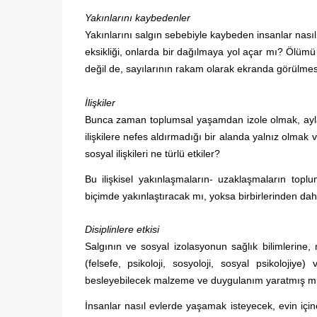
Yakınlarını kaybedenler
Yakınlarını salgın sebebiyle kaybeden insanlar nasıl 
eksikliği, onlarda bir dağılmaya yol açar mı? Ölümü
değil de, sayılarının rakam olarak ekranda görülmesi
İlişkiler
Bunca zaman toplumsal yaşamdan izole olmak, aylarca
ilişkilere nefes aldırmadığı bir alanda yalnız olmak vey
sosyal ilişkileri ne türlü etkiler?
Bu ilişkisel yakınlaşmaların- uzaklaşmaların toplu
biçimde yakınlaştıracak mı, yoksa birbirlerinden da
Disiplinlere etkisi
Salgının ve sosyal izolasyonun sağlık bilimlerine, 
(felsefe, psikoloji, sosyoloji, sosyal psikolojiye)
besleyebilecek malzeme ve duygulanım yaratmış mı
İnsanlar nasıl evlerde yaşamak isteyecek, evin için