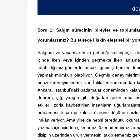
de
Soru 1: Salgın sürecinin bireyler ve toplumlar
yorumlarsınız? Bu sürece ilişkin eleştirel bir y
Salgının ve yaşamlarımıza getirdiği kalıcı/geçici d
içinde iken veya içinden geçmekte iken anlama
tutabildiğimiz günlerde ancak, geçmiş benzer deneyi
yapmak mümkün olabiliyor. Geçmiş deneyimlerimiz
benzer deneyimlerimiz var. İhtilaller zamanından 
Ankara, İstanbul’daki patlamalar döneminden kala
deprem, çığ, yangın gibi doğadan gelen ama insan 
etkileri, zorla kaybettirilen insanların uğurlama
ortalaması, insan psikolojisi üzerine düşünen bizle
imkân veriyor. Ama yine de hepsi tereddütlü okum
yazmak için içinden çıkmamız, üzerinden biraz zaman
disiplin üzerinden ürün vermesini takip etmemiz ger