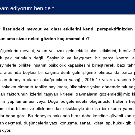
vam ediyorum ben de.”
 üzerindeki mevcut ve olası etkilerini kendi perspektifinizden 
orumlama sizce neleri gözden kaçırmamalıdır?
eğişimlerin mevcut, yakın ve uzak gelecekteki olası etkilerini, henüz t
k pek mümkün değil. Şaşkınlık ve kaygımızı bir parça kontrol al
mlerle birlikte insanın psikolojik kapasitesini birleştirerek, bazı tah
 arasında böylesi bir salgına denk gelmişliğimiz olmasa da parça 
kalan deneyim olarak sokağa çıkma yasağı, 2015-17 yılları arasında 
n sokakta olmanın tehlike sayılması, ülkemizde yakın dönemde sık ya
faktörünün izlerini taşıyan kitlesel travmaların gözlemlediğimiz ki
larının yapılamaması veya Doğu bölgelerindeki olağanüstü hâllerin he
rin, olan bitene ve etkilerine dair eksikleriyle de olsa bir okuma yap
alar bana göre. Bu deneyim hakkında biraz daha kendine güvenli konu
 geçmesi, düşüncelerin yazı, konuşma, sanat, iktisat, tıp, hukuk gibi 
ekiyor.