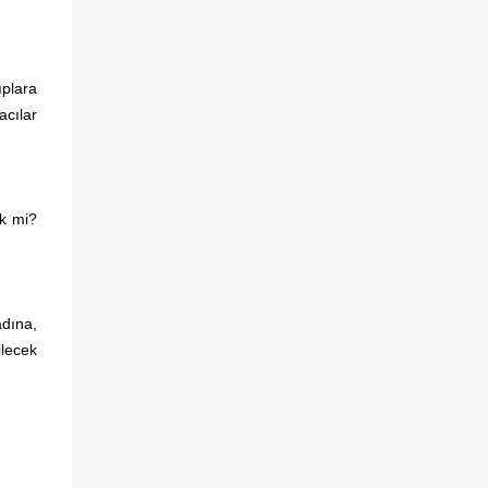
ıplara
acılar
ek mi?
adına,
ilecek