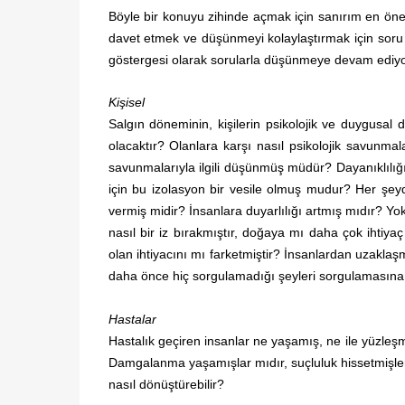
Böyle bir konuyu zihinde açmak için sanırım en ön
davet etmek ve düşünmeyi kolaylaştırmak için soru 
göstergesi olarak sorularla düşünmeye devam ediy
Kişisel
Salgın döneminin, kişilerin psikolojik ve duygusal
olacaktır? Olanlara karşı nasıl psikolojik savunmala
savunmalarıyla ilgili düşünmüş müdür? Dayanıklılığı
için bu izolasyon bir vesile olmuş mudur? Her şey
vermiş midir? İnsanlara duyarlılığı artmış mıdır? Y
nasıl bir iz bırakmıştır, doğaya mı daha çok ihtiy
olan ihtiyacını mı farketmiştir? İnsanlardan uzakla
daha önce hiç sorgulamadığı şeyleri sorgulamasın
Hastalar
Hastalık geçiren insanlar ne yaşamış, ne ile yüzleşm
Damgalanma yaşamışlar mıdır, suçluluk hissetmişler m
nasıl dönüştürebilir?