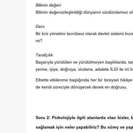
Bilimin değeri
Bilimin değersizleştirildiği dünyanın sürdürülemez o
Ders
Bir kriz yönetimi tecrübesi olarak devlet sistemi b
mi?
T
arafçılık
Başarıyla yürütülen ve yürütülmeyen başlıklarda, tara
yerine, iyiye, doğruya, vicdana, adalete İLGİ ile mi 
Elbette etkilenme başlığında her bir bireysel hikâye 
de kendi süreciyle dönüşecek desek en doğrusu.
Soru 2: Psikolojiyle ilgili alanlarda olan bizler
sağlamak için neler yapabiliriz? Bu süreç ve yapa