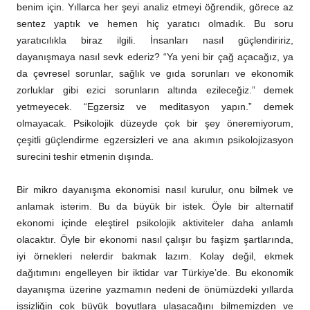
benim için. Yıllarca her şeyi analiz etmeyi öğrendik, görece az
sentez yaptık ve hemen hiç yaratıcı olmadık. Bu soru
yaratıcılıkla biraz ilgili. İnsanları nasıl güçlendiririz,
dayanışmaya nasıl sevk ederiz? “Ya yeni bir çağ açacağız, ya
da çevresel sorunlar, sağlık ve gıda sorunları ve ekonomik
zorluklar gibi ezici sorunların altında ezileceğiz.” demek
yetmeyecek. “Egzersiz ve meditasyon yapın.” demek
olmayacak. Psikolojik düzeyde çok bir şey öneremiyorum,
çeşitli güçlendirme egzersizleri ve ana akımın psikolojizasyon
surecini teshir etmenin dışında.
Bir mikro dayanışma ekonomisi nasıl kurulur, onu bilmek ve
anlamak isterim. Bu da büyük bir istek. Öyle bir alternatif
ekonomi içinde eleştirel psikolojik aktiviteler daha anlamlı
olacaktır. Öyle bir ekonomi nasıl çalışır bu faşizm şartlarında,
iyi örnekleri nelerdir bakmak lazım. Kolay değil, ekmek
dağıtımını engelleyen bir iktidar var Türkiye’de. Bu ekonomik
dayanışma üzerine yazmamın nedeni de önümüzdeki yıllarda
işsizliğin çok büyük boyutlara ulaşacağını bilmemizden ve