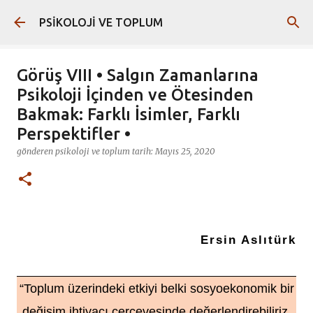
Ana içeriğe atla
PSİKOLOJİ VE TOPLUM
Görüş VIII • Salgın Zamanlarına
Psikoloji İçinden ve Ötesinden
Bakmak: Farklı İsimler, Farklı
Perspektifler •
gönderen
psikoloji ve toplum
tarih:
Mayıs 25, 2020
Ersin Aslıtürk
“Toplum üzerindeki etkiyi belki sosyoekonomik bir
değişim ihtiyacı çerçevesinde değerlendirebiliriz.