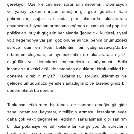
gerekiyor. Özellikle çevresel sorunların devamını, otomasyon
ve yapay zekânın insan emeğini git gide gereksiz hâle
getirmesini, sağlık ve gıda gibi alanlarda uluslararası
dayanışma ihtiyacının artmasına rağmen oluşan ulusal popülist
politikaları, büyük güçlerin her alanda (jeopolitik, kültürel, siyasi
vb.) hegemonya yarışını göz önüne alınca, benim önümüzdeki
surece dair en kotu beklentim bir çatışma/savaş/darbe
ortamının oluşması, en iyi beklentim de uluslararası eşitlik,
özgürlük ve demokrasi mücadelesinin büyümesi. Belki
insanların tüketici değil de vatandaş olduklarını idrak ettikleri bir
döneme girebilir miyiz? Haklarımızı, sorumluluklarımızı ve
gelecek umudumuzu yeniden anladığımız ve tazelediğimiz bir
dönem olmalı bu dönem.
Toplumsal etkilerden bir tanesi de sanırım emeğin git gide
sanal ortamlara kayması, niteliğinin artması, insanların evde
daha çok vakit geçirmeleri, eğitimin sanallaşması gibi sanırım
bir dizi potansiyel ve tehlikelerle birlikte geliyor. Bu süreçlerin
bazıları hâli hazırda epey olgunlaşmıştı. Potansiyeller arasında