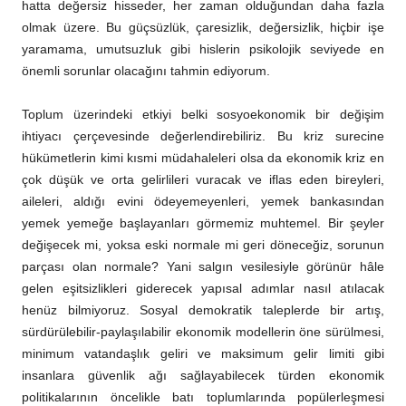
hatta değersiz hisseder, her zaman olduğundan daha fazla
olmak üzere. Bu güçsüzlük, çaresizlik, değersizlik, hiçbir işe
yaramama, umutsuzluk gibi hislerin psikolojik seviyede en
önemli sorunlar olacağını tahmin ediyorum.
Toplum üzerindeki etkiyi belki sosyoekonomik bir değişim
ihtiyacı çerçevesinde değerlendirebiliriz. Bu kriz surecine
hükümetlerin kimi kısmi müdahaleleri olsa da ekonomik kriz en
çok düşük ve orta gelirlileri vuracak ve iflas eden bireyleri,
aileleri, aldığı evini ödeyemeyenleri, yemek bankasından
yemek yemeğe başlayanları görmemiz muhtemel. Bir şeyler
değişecek mi, yoksa eski normale mi geri döneceğiz, sorunun
parçası olan normale? Yani salgın vesilesiyle görünür hâle
gelen eşitsizlikleri giderecek yapısal adımlar nasıl atılacak
henüz bilmiyoruz. Sosyal demokratik taleplerde bir artış,
sürdürülebilir-paylaşılabilir ekonomik modellerin öne sürülmesi,
minimum vatandaşlık geliri ve maksimum gelir limiti gibi
insanlara güvenlik ağı sağlayabilecek türden ekonomik
politikalarının öncelikle batı toplumlarında popülerleşmesi