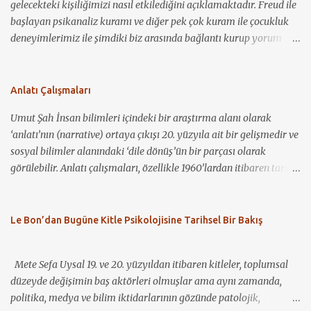
gelecekteki kişiliğimizi nasıl etkilediğini açıklamaktadır. Freud ile
başlayan psikanaliz kuramı ve diğer pek çok kuram ile çocukluk
deneyimlerimiz ile şimdiki biz arasında bağlantı kurup yorum
yapmamız mümkün görünmektedir. Kevin Hakkında
Konuşmalıyız ile bir çocuğun nasıl sosyopat bir gence
dönüşebildiğini, annelik kavramının toplum için ne demek
Anlatı Çalışmaları
olduğunu ve bu kavramın nasıl bir baskı ve suçlama unsuru olarak
Umut Şah İnsan bilimleri içindeki bir araştırma alanı olarak
kullanılabileceğini görüyoruz. Birçok coğrafyada, çocuğa bakım
‘anlatı’nın (narrative) ortaya çıkışı 20. yüzyıla ait bir gelişmedir ve
veren birincil kişinin anne olması gerektiği, anneliğin kutsallığı ve
sosyal bilimler alanındaki ‘dile dönüş’ün bir parçası olarak
bunun bir zorunlulukmuş gibi algılanması yadsınamaz bir gerçek.
görülebilir. Anlatı çalışmaları, özellikle 1960’lardan itibaren tarih,
Öte yandan, çocuk sahibi olmaya hazır hissetmeyen anne
antropoloji, halk bilimi (folklor), psikoloji, sosyolinguistik, iletişim
adaylarının yaşadığı sıkıntı ve stresi görmezden gelip, bu durumu
çalışmaları ve sosyoloji gibi disiplinlerin ilgisini çekmiş ve
“anne olma heyecanı” gibi “normal”leştirmek ve yok saymak da
disiplinler arası bir çalışma alanı hâline gelmiştir (Riessman ve
Le Bon’dan Bugüne Kitle Psikolojisine Tarihsel Bir Bakış
ne yazık ki sıklıkla karşılaştığımız durumlardan. Filmdeki
Quinney, 2005). Özellikle son 20-30 yıl içerisinde anlatı, bir
karakterlerden Eva (Tilda Swinton), seyahat etmeyi seven,
araştırma nesnesi olarak birçok araştırmacının ilgisini çekmiş ve
kariyerli ve geleceğe yönel...
Mete Sefa Uysal 19. ve 20. yüzyıldan itibaren kitleler, toplumsal
böylece geniş bir araştırma külliyatı ortaya çıkmıştır. Bununla
düzeyde değişimin baş aktörleri olmuşlar ama aynı zamanda,
birlikte, bu kadar geniş bir alana yönelik yetkin bir inceleme
politika, medya ve bilim iktidarlarının gözünde patolojik,
yapmanın güçlüğü dikkate alınarak, bu yazıda alanın