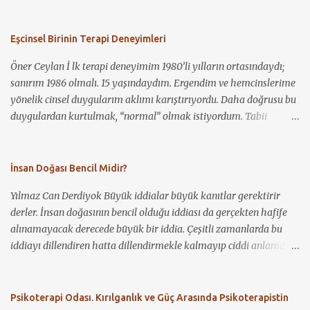
şiddetten gözü dönmüş ve sınır tanımaz bir biçimde her şeyi yakıp
şekillenmesinde ve gelişmesinde öne çıkan geleneksel ve eleştirel
yıkan insan güruhları olarak resmedilmişlerdir. Dolayısıyla, bu
çalışmalar ve de teorisyenler aktarılacaktır. ‘Anlatı’ (narrative)
bakış açısından harek...
Eşcinsel Birinin Terapi Deneyimleri
terimi farklı disiplinler tarafından çeşitli anlamlarda
kullanılmakla b...
Öner Ceylan İ lk terapi deneyimim 1980’li yılların ortasındaydı;
sanırım 1986 olmalı. 15 yaşındaydım. Ergendim ve hemcinslerime
yönelik cinsel duygularım aklımı karıştırıyordu. Daha doğrusu bu
duygulardan kurtulmak, “normal” olmak istiyordum. Tabii
benden başka kimsenin bundan haberi yoktu. Ancak ağlama
krizlerim oluyordu. Elbette ergenliğin ağırlığı da bunda rol
oynuyordu. Bunun üzerine annem, o dönem kendisinin de
İnsan Doğası Bencil Midir?
psikoterapisti ve Cerrahpaşa’da doçent olan bir psikiyatriste
Yılmaz Can Derdiyok Büyük iddialar büyük kanıtlar gerektirir
gitmemi önerdi, fakat ben kabul etmedim. “Ben deli değilim”
derler. İnsan doğasının bencil olduğu iddiası da gerçekten hafife
dedim. Daha sonra durum iyice çıkışsız gözükmüş olacak ki kabul
alınamayacak derecede büyük bir iddia. Çeşitli zamanlarda bu
ettim ve önce özel bir klinikte, daha sonra zaman zaman
iddiayı dillendiren hatta dillendirmekle kalmayıp ciddi anlamda
Cerrahpaşa Hastanesi’nde, sonrasında da muayenehanesinde,
savunan insanlara denk gelmişizdir. Kimileri bu iddiayı daha da
aralıklarla sekiz yıl boyunca bu psikiyatristin danışanı oldum.
ileri götürüyor ve insanlığın yaşadığı bütün sıkıntıların genelde bu
Kendisi iyi bir terapist ve iyi bir insandı. Ancak, belki hâlâ birçok
bencillikten kaynaklandığını ileri sürüyor: Sözgelimi; savaşlar,
Psikoterapi Odası. Kırılganlık ve Güç Arasında Psikoterapistin
terapistin ve uzmanın olduğu gibi, eşcinsellik konusunda