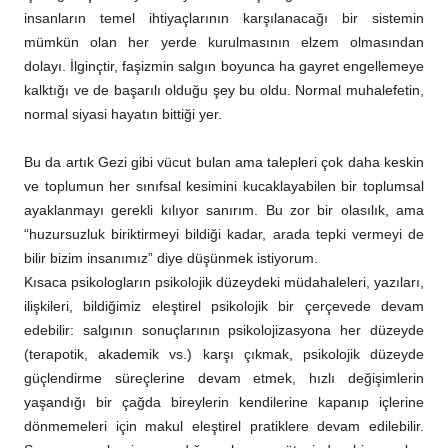
insanların temel ihtiyaçlarının karşılanacağı bir sistemin
mümkün olan her yerde kurulmasının elzem olmasından
dolayı. İlginçtir, faşizmin salgın boyunca ha gayret engellemeye
kalktığı ve de başarılı olduğu şey bu oldu. Normal muhalefetin,
normal siyasi hayatın bittiği yer.
Bu da artık Gezi gibi vücut bulan ama talepleri çok daha keskin
ve toplumun her sınıfsal kesimini kucaklayabilen bir toplumsal
ayaklanmayı gerekli kılıyor sanırım. Bu zor bir olasılık, ama
“huzursuzluk biriktirmeyi bildiği kadar, arada tepki vermeyi de
bilir bizim insanımız” diye düşünmek istiyorum.
Kısaca psikologların psikolojik düzeydeki müdahaleleri, yazıları,
ilişkileri, bildiğimiz eleştirel psikolojik bir çerçevede devam
edebilir: salgının sonuçlarının psikolojizasyona her düzeyde
(terapotik, akademik vs.) karşı çıkmak, psikolojik düzeyde
güçlendirme süreçlerine devam etmek, hızlı değişimlerin
yaşandığı bir çağda bireylerin kendilerine kapanıp içlerine
dönmemeleri için makul eleştirel pratiklere devam edilebilir.