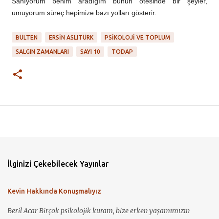
Sanıyorum benim aradığım bunun ötesinde bir şeyler,
umuyorum süreç hepimize bazı yolları gösterir.
BÜLTEN
ERSIN ASLITÜRK
PSIKOLOJI VE TOPLUM
SALGIN ZAMANLARI
SAYI 10
TODAP
İlginizi Çekebilecek Yayınlar
Kevin Hakkında Konuşmalıyız
Beril Acar Birçok psikolojik kuram, bize erken yaşamımızın