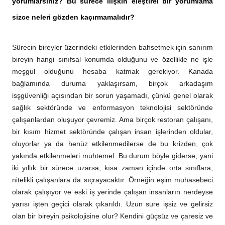
yorumlarsınız? Bu sürece ilişkin eleştirel bir yorumlama
sizce neleri gözden kaçırmamalıdır?
Sürecin bireyler üzerindeki etkilerinden bahsetmek için sanırım
bireyin hangi sınıfsal konumda olduğunu ve özellikle ne işle
meşgul olduğunu hesaba katmak gerekiyor. Kanada
bağlamında duruma yaklaşırsam, birçok arkadaşım
isşgüvenliği açısından bir sorun yaşamadı, çünkü genel olarak
sağlık sektöründe ve enformasyon teknolojisi sektöründe
çalışanlardan oluşuyor çevremiz. Ama birçok restoran çalışanı,
bir kısım hizmet sektöründe çalışan insan işlerinden oldular,
oluyorlar ya da henüz etkilenmedilerse de bu krizden, çok
yakında etkilenmeleri muhtemel. Bu durum böyle giderse, yani
iki yıllık bir sürece uzarsa, kısa zaman içinde orta sınıflara,
nitelikli çalışanlara da sıçrayacaktır. Örneğin eşim muhasebeci
olarak çalışıyor ve eski iş yerinde çalışan insanların nerdeyse
yarısı işten geçici olarak çıkarıldı. Uzun sure işsiz ve gelirsiz
olan bir bireyin psikolojisine olur? Kendini güçsüz ve çaresiz ve