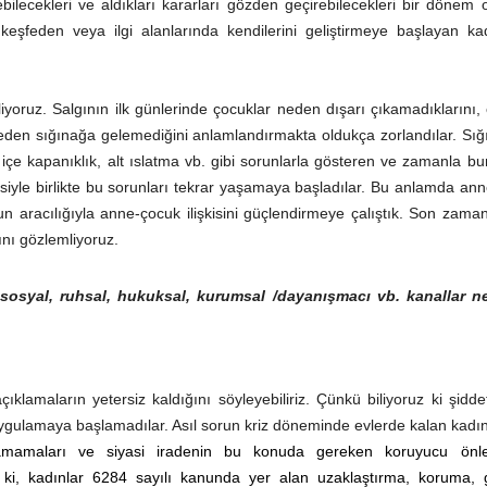
ebilecekleri ve aldıkları kararları gözden geçirebilecekleri bir dönem 
keşfeden veya ilgi alanlarında kendilerini geliştirmeye başlayan ka
yoruz. Salgının ilk günlerinde çocuklar neden dışarı çıkamadıklarını,
neden sığınağa gelemediğini anlamlandırmakta oldukça zorlandılar. Sı
rı, içe kapanıklık, alt ıslatma vb. gibi sorunlarla gösteren ve zamanla bu
iyle birlikte bu sorunları tekrar yaşamaya başladılar. Bu anlamda ann
 aracılığıyla anne-çocuk ilişkisini güçlendirmeye çalıştık. Son zama
ını gözlemliyoruz.
 sosyal, ruhsal, hukuksal, kurumsal /dayanışmacı vb. kanallar ne
klamaların yetersiz kaldığını söyleyebiliriz. Çünkü biliyoruz ki şidd
uygulamaya başlamadılar. Asıl sorun kriz döneminde evlerde kalan kadı
amamaları ve siyasi iradenin bu konuda gereken koruyucu önle
ki, kadınlar 6284 sayılı kanunda yer alan uzaklaştırma, koruma, giz