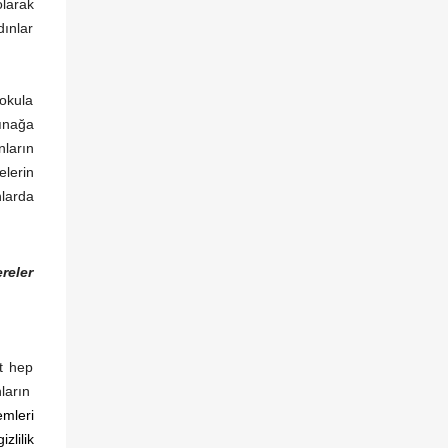
olarak
bireyler ve toplumlar üzerindeki mevcut ve
dınlar
olası etkilerini kendi perspektifinizden nasıl
yorumlarsınız? Bu sürece ilişkin eleştirel bir
yorumlama sizce neleri gözden
 okula
kaçırmamalıdır? Öncelikle şunu belirtmek
ğınağa
gerekir ki bir kriz döneminden geçilirken ve
nların
henüz sonlanmamışken, kendi de bundan
elerin
etkilenen birinin süreci analiz edebilmesi
nlarda
son derece zordur. Bu zorluğa rağmen,
farklı...
reler
et hep
nların
mleri
lilik