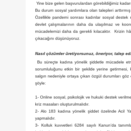
Yine bize gelen başvurulardan görebildiğimiz kadarı
Bu durum sosyal yardımlara olan talepleri arttırmış
Özellikle pandemi sonrası kadınlar sosyal destek 
devlet çalışmalarının daha da ulaşılmaz ve koord
mücadelemizi daha da gerekli kılacaktır. Krizin hâl
çıkacağını düşünüyoruz.
Nasıl çözümler üretiyorsunuz, öneriyor, talep e
Bu süreçte kadına yönelik şiddetle mücadele etm
sorumluluğunu etkin bir şekilde yerine getirmesi,
salgın nedeniyle ortaya çıkan özgül durumları göz
şöyle:
1- Online sosyal, psikolojik ve hukuki destek verilme
kriz masaları oluşturulmalıdır.
2- Alo 183 kadına yönelik şiddet özelinde Acil Yar
yapmalıdır.
3- Kolluk kuvvetleri 6284 sayılı Kanun’da tanıml