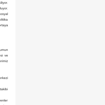
liyor.
luyor.
sosyal
itika
ortaya
rumun
esi ve
erimiz
erkezi
takibi
enler