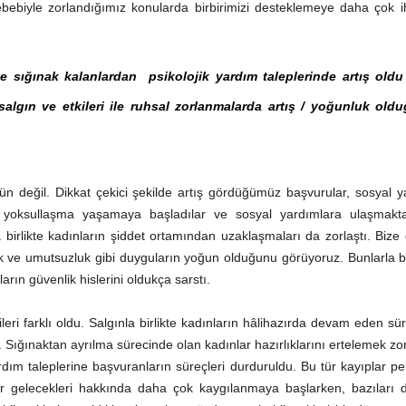
bebiyle zorlandığımız konularda birbirimizi desteklemeye daha çok i
e sığınak kalanlardan psikolojik yardım taleplerinde artış old
salgın ve etkileri ile ruhsal zorlanmalarda artış / yoğunluk old
 değil. Dikkat çekici şekilde artış gördüğümüz başvurular, sosyal 
 bir yoksullaşma yaşamaya başladılar ve sosyal yardımlara ulaşmakt
a birlikte kadınların şiddet ortamından uzaklaşmaları da zorlaştı. Bize
lık ve umutsuzluk gibi duyguların yoğun olduğunu görüyoruz. Bunlarla bi
arın güvenlik hislerini oldukça sarstı.
eri farklı oldu. Salgınla birlikte kadınların hâlihazırda devam eden sür
. Sığınaktan ayrılma sürecinde olan kadınlar hazırlıklarını ertelemek z
ardım taleplerine başvuranların süreçleri durduruldu. Bu tür kayıplar p
nlar gelecekleri hakkında daha çok kaygılanmaya başlarken, bazıları 