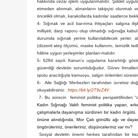
hakkında cezai işlem uygulanmalıdır. Şiddet uygulay
etmeden alınmalı, alınanların takipçisi olunmalı ve
öncelikli olmalı, karakollarda kadınlar saatlerce bekl
4- Sığınak ve acil barınma ihtiyaçları salgına ili
milliyeti, darp raporu olup olmadığı sığınağa kabu
durumda sığınak yerine kullanılabilecek yerler, al
(düzenli ateş ölçümü, maske kullanımı, temizlik tedbi
hâline uygun yerleşimler planlan-malıdır.
5- 6284 sayılı Kanun’u uygulama kararlılığı göste
güvenliği devletin sorumluluğudur. Görev ihmalle
spotu aracılığıyla kamuoyu, salgın önlemleri süresin
6- Aile Sağlığı Merkezleri tarafından ücretsiz do
okuyabilirsiniz:
https://bit.ly/2T9cZ4V
7- Bu sürecin
feminist politika perspektifinden
Kadın Sığınağı Vakfı feminist politika yapan, er
çalışmalarla dayanışma sürdüren bir kadın örgütü. S
önüne alındığında, Mor Çatı gönüllü ağı ve daya
öngörüleriniz, önerileriniz, düşünceleriniz var mı?
Sosyal devletin önemi herkes tarafından bir kez