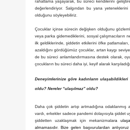
rahatlama yaşayarak, bu süreci kendilerini geliştir
değerlendiriyor. Salgından bu yana yeteneklerini 
olduğunu söyleyebiliriz.
Çocuklar içinse sürecin değişken olduğunu gözlemli
veya parka gidemediklerini, sosyal çalışmacıların 
ilk geldiklerinde, şiddetin etkilerini öfke patlamala
azaldığını gördüğümüz çocuklar, artan kaygı seviyes
de bu süreci anlamlandırmasına destek olarak, oyun
çocukların bu süreci daha iyi, keyif alarak karşıladığ
Deneyimlerinize göre kadınların ulaşabildikleri
oldu? Nereler “ulaşılmaz” oldu?
Daha çok şiddetin artıp artmadığına odaklanmış açı
vardı, erkekler sadece pandemi dolayısıyla şiddet 
şiddetten uzaklaşmak için mekanizmala
ra ulaş
almamasıdır. Bize gelen başvurulardan anlıyoruz 