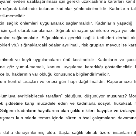
anın evden uzaklaştırılması için gerekli uzaklaştırma kararları kanıt
 sığınak talebinde bulunan kadınlar yönlendirilmelidir. Kadınların tal
etil-memelidir.
şkin sağlık önlemleri uygulanarak sağlanmalıdır. Kadınların yaşadığı 
l için şart olarak sunulamaz. Sığınak olmayan şehirlerde veya yer ol
anlar sağlanmalıdır. Sığınaklarda gerekli sağlık tedbirleri derhal al
rleri vb.) sığınaklardaki odalar ayrılmalı, risk grupları mevcut ise kar
rilmeli ve keyfi uygulamaların önü kesilmelidir. Kadınların ve çocu
rine göz yumul-mamalı, kanunu uygulama kararlılığı gösterilmelidir.
ce bu haklarının var olduğu konusunda bilgilendirilmelidir.
ğum kontrol araçları ve ertesi gün hapı dağıtılmalıdır. Raporumuzu l
 “olumluya evriltilebilecek tarafları” olduğunu düşünüyor musunuz?
Mor
kek şiddetine karşı mücadele eden ve kadınlarla sosyal, hukuksal, r
algının kadınların hayatlarına olan çoklu etkileri, kayıplar ve izolasy
nışmacı kurumlarla temas içinde süren ruhsal çalışmaların devamına
 daha deneyimlenmiş oldu. Başta sağlık olmak üzere insanların ih