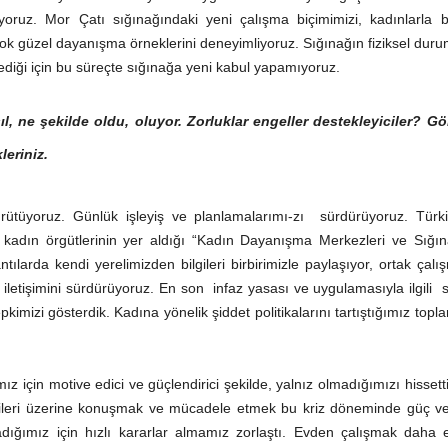
yoruz. Mor Çatı sığınağındaki yeni çalışma biçimimizi, kadınlarla bi
ok güzel dayanışma örneklerini deneyimliyoruz. Sığınağın fiziksel dur
mediği için bu süreçte sığınağa yeni kabul yapamıyoruz
.
l, ne şekilde oldu, oluyor. Zorluklar engeller destekleyiciler? Gö
leriniz.
yürütüyoruz. Günlük işleyiş ve planlamalarımı-zı sürdürüyoruz. Türk
kadın örgütlerinin yer aldığı “Kadın Dayanışma Merkezleri ve Sığına
ntılarda kendi yerelimizden bilgileri birbirimizle paylaşıyor, ortak çalı
a iletişimini sürdürüyoruz. En son infaz yasası ve uygulamasıyla ilgili 
imizi gösterdik. Kadına yönelik şiddet politikalarını tartıştığımız toplan
ız için motive edici ve güçlendirici şekilde, yalnız olmadığımızı hissett
rileri üzerine konuşmak ve mücadele etmek bu kriz döneminde güç ve
ığımız için hızlı kararlar almamız zorlaştı. Evden çalışmak daha 