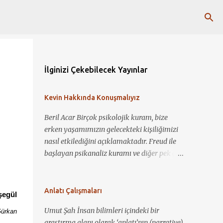
İlginizi Çekebilecek Yayınlar
Kevin Hakkında Konuşmalıyız
Beril Acar Birçok psikolojik kuram, bize
erken yaşamımızın gelecekteki kişiliğimizi
nasıl etkilediğini açıklamaktadır. Freud ile
başlayan psikanaliz kuramı ve diğer pek çok
kuram ile çocukluk deneyimlerimiz ile
şimdiki biz arasında bağlantı kurup yorum
yapmamız mümkün görünmektedir. Kevin
Anlatı Çalışmaları
şegül
Hakkında Konuşmalıyız ile bir çocuğun nasıl
Umut Şah İnsan bilimleri içindeki bir
Gürkan
sosyopat bir gence dönüşebildiğini, annelik
araştırma alanı olarak ‘anlatı’nın (narrative)