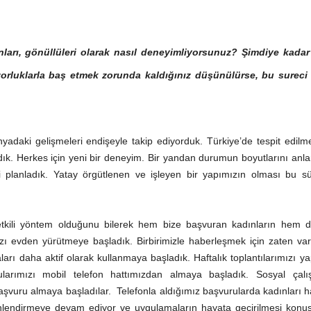
nları, gönüllüleri olarak nasıl deneyimliyorsunuz? Şimdiye kadar
zorluklarla baş etmek zorunda
kaldığınız
düşünülürse, bu sureci 
daki gelişmeleri endişeyle takip ediyorduk. Türkiye’de tespit edilme
adık. Herkes için yeni bir deneyim. Bir yandan durumun boyutlarını an
i planladık. Yatay örgütlenen ve işleyen bir yapımızın olması bu sü
tkili yöntem olduğunu bilerek hem bize başvuran kadınların hem d
ızı evden yürütmeye başladık. Birbirimizle haberleşmek için zaten va
ları daha aktif olarak kullanmaya başladık. Haftalık toplantılarımızı 
larımızı mobil telefon hattımızdan almaya başladık. Sosyal çalı
şvuru almaya başladılar. Telefonla aldığımız başvurularda kadınları h
önlendirmeye devam ediyor ve uygulamaların hayata geçirilmesi konu