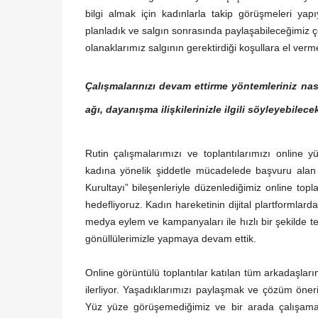
bilgi almak için kadınlarla takip görüşmeleri yapı
planladık ve salgın sonrasında paylaşabileceğimiz ç
olanaklarımız salgının gerektirdiği koşullara el ver
Çalışmalarınızı devam ettirme yöntemleriniz nası
ağı, dayanışma ilişkilerinizle ilgili söyleyebilecek
Rutin çalışmalarımızı ve toplantılarımızı online 
kadına yönelik şiddetle mücadelede başvuru alan 
Kurultayı” bileşenleriyle düzenlediğimiz online topla
hedefliyoruz. Kadın hareketinin dijital plartformlard
medya eylem ve kampanyaları ile hızlı bir şekilde tepk
gönüllülerimizle yapmaya devam ettik.
Online görüntülü toplantılar katılan tüm arkadaşlarım
ilerliyor. Yaşadıklarımızı paylaşmak ve çözüm öne
Yüz yüze görüşemediğimiz ve bir arada çalışamad