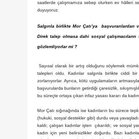
saatlerde çalışmamıza sebep olurken ev hâlleri se
duyuyoruz.
Salgınla
birlikte Mor Çatı’ya başvuranlardan v
Direk talep olmasa dahi sosyal çalışmacıların 
gözlemliyorlar mi ?
Sayısal olarak bir artış olduğunu söylemek mümkün
talepleri oldu. Kadınlar salgınla birlikte ciddi
zorlanıyorlar. Ayrıca, kötü uygulamaların artmasıyl
başvurularda bunların getirdiği çaresizlik, sıkışmış
bu süreçte ortaya çıkan infaz yasası kararı da kadınl
Mor Çatı sığınağında ise kadınların bu sürece tepkil
(hukuki, sosyal destekler gibi) durdu veya yavaşladı
kaldı; çalışan kadınlar işten çıkarıldı; ve sosyal y
kadın için yeni belirsizlikler doğurdu. Bazı kadı