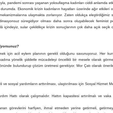
yla, pandemi sonrası yaşanan yoksullaşma kadınları ciddi anlamda etki
 durumda. Ekonomik krizin kadınların hayatları üzerinde ağır etkileri o
mekanizmalarına ulaşmakta zorlanıyor. Zaten oldukça eleştirdiğimiz 
inasyonsuz süregidiyor olması daha sonra oluşabilecek feminist pol
â içindeyiz, sular çekildikçe krizin sonuçlarının çok daha açık seçik 
diyorsunuz?
ek için acil eylem planının gerekli olduğunu savunuyoruz. Her ku
 kadına yönelik şiddetle mücadeleyi öncelikli bir mesele olarak görm
 önünde bulundurup çözüm üretmesi gerekiyor. Mor Çatı olarak öneril
li ve sosyal yardımların arttırılması, ulaştırılması için Sosyal Hizmet M
dım Hattı olarak çalışmalıdır. Hattın kapasitesi artırılmalı ve vaka 
anan görevlerini harfiyen, ihmal etmeden yerine getirmeli, getirmey