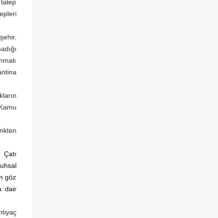
 talep
epleri
şehir,
madığı
ınmalı
antina
kların
 Kamu
inkten
 Çatı
uhsal
on göz
 dair
tiyaç