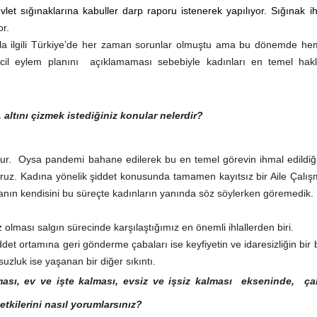
vlet sığınaklarına
kabuller darp raporu istenerek yapılıyor. Sığınak ih
or.
rla ilgili Türkiye’de her zaman sorunlar olmuştu ama bu dönemde he
acil eylem planını açıklamaması sebebiyle kadınları en temel hakl
altını çizmek istediğiniz konular nelerdir?
ur. Oysa pandemi bahane edilerek bu en temel görevin ihmal edildiğ
oruz. Kadına yönelik şiddet konusunda tamamen kayıtsız bir Aile Çalı
kanın kendisini bu süreçte kadınların yanında söz söylerken göremedik.
z olması salgın sürecinde karşılaştığımız en önemli ihlallerden biri.
şiddet ortamına geri gönderme çabaları ise keyfiyetin ve idaresizliğin bir
uzluk ise yaşanan bir diğer sıkıntı.
ması, ev ve işte kalması, evsiz ve işsiz kalması
ekseninde, ça
tkilerini nasıl yorumlarsınız?