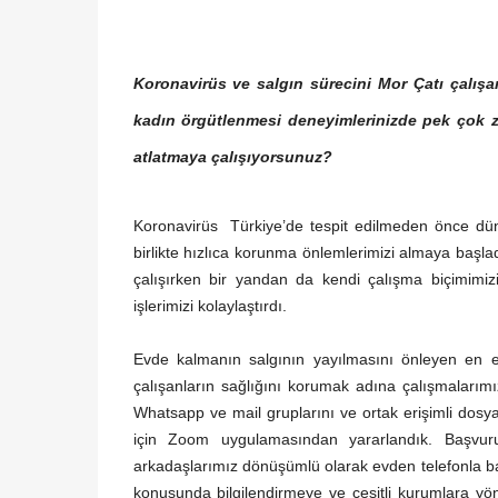
Koronavirüs ve salgın sürecini Mor Çatı çalışa
kadın örgütlenmesi deneyimlerinizde pek çok 
atlatmaya çalışıyorsunuz?
Koronavirüs Türkiye’de tespit edilmeden önce dünya
birlikte hızlıca korunma önlemlerimizi almaya başl
çalışırken bir yandan da kendi çalışma biçimimiz
işlerimizi kolaylaştırdı.
Evde kalmanın salgının yayılmasını önleyen en e
çalışanların sağlığını korumak adına çalışmalarım
Whatsapp ve mail gruplarını ve ortak erişimli dosya
için Zoom uygulamasından yararlandık. Başvuru
arkadaşlarımız dönüşümlü olarak evden telefonla ba
konusunda bilgilendirmeye ve çeşitli kurumlara y