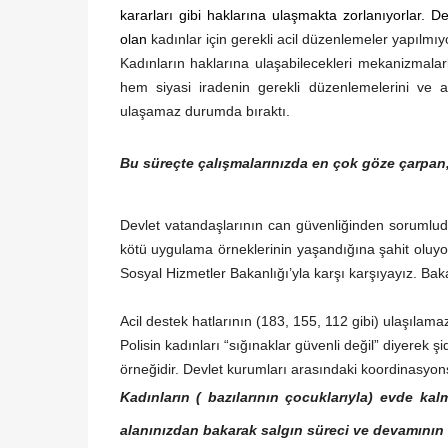
kararları gibi haklarına ulaşmakta zorlanıyorlar. De
olan
kadınlar için gerekli acil düzenlemeler yapılmıy
Kadınların haklarına ulaşabilecekleri mekanizmala
hem siyasi iradenin gerekli düzenlemelerini ve 
ulaşamaz durumda bıraktı.
Bu süreçte çalışmalarınızda en çok göze çarpan, 
Devlet vatandaşlarının can güvenliğinden sorumlud
kötü uygulama örneklerinin yaşandığına şahit oluy
Sosyal Hizmetler Bakanlığı’yla karşı karşıyayız. Ba
Acil destek hatlarının (183, 155, 112 gibi) ulaşılama
Polisin kadınları “sığınaklar güvenli değil” diyerek 
örneğidir. Devlet kurumları arasındaki koordinasyons
Kadınların ( bazılarının çocuklarıyla) evde kal
alanınızdan bakarak salgın süreci ve devamının e