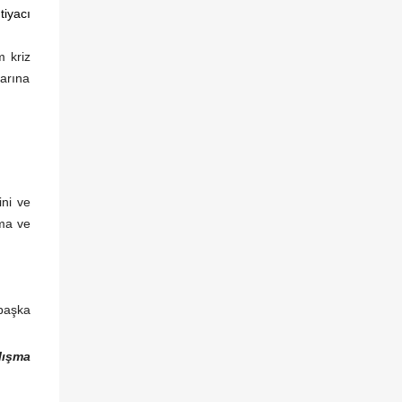
tiyacı
m kriz
arına
ini ve
şma ve
 başka
lışma