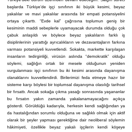
başlarda Türkiye’de işçi sınıfının iki büyük kesimi, beyaz
yakalılar ve mavi yakalılar arasında bir empati potansiyelini
ortaya çıkarttı. “Evde kal” çağrısına toplumun geniş bir
kesiminin maddi sebeplerle uyamayacak durumda olduğu çok
çabuk anlaşıldı ve böylece beyaz yakalıların farklı iş
disiplinlerinin yarattığı ayrıcalıkların ve dezavantajların farkına
varması potansiyeli kuvvetlendi. Sokakta, markette karşılaşan
insanların tedirginliği, virüsün aslında “demokratik” olduğu
söylemi, sağlığın ortak bir mesele olduğunun yeniden
vurgulanması işçi sınıfının bu iki kesimi arasında dayanışma
olanaklarını kuvvetlendirdi. Birilerimizi feda etmeye hazır bir
sisteme karşı böylesi bir toplumsal dayanışma olasılığı tarihsel
bir fırsattı. Ancak sokağa çıkma yasağı sonrasında yaşananlar
bu fırsatın yakın zamanda yakalanamayacağını açıkça
gösterdi. Görüldüğü kadarıyla, herkesin kendi sağlığından ya
da hastalığından sorumlu olduğuna ve sağlıklı olmak için aktif
olarak bir şeyler yapması gerektiğine dair neoliberal söylemin
hâkimiyeti, özellikle beyaz yakalı işçilerin kendi köşeye