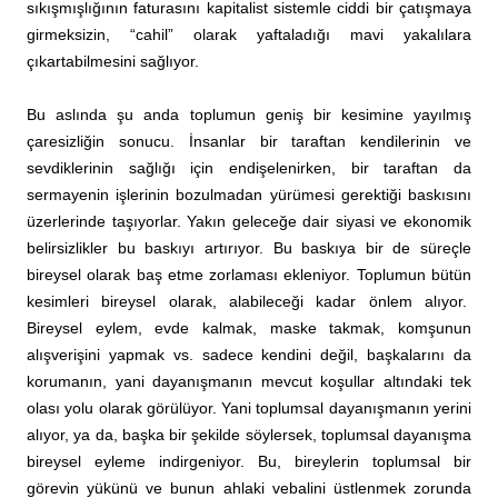
sıkışmışlığının faturasını kapitalist sistemle ciddi bir çatışmaya
girmeksizin, “cahil” olarak yaftaladığı mavi yakalılara
çıkartabilmesini sağlıyor.
Bu aslında şu anda toplumun geniş bir kesimine yayılmış
çaresizliğin sonucu. İnsanlar bir taraftan kendilerinin ve
sevdiklerinin sağlığı için endişelenirken, bir taraftan da
sermayenin işlerinin bozulmadan yürümesi gerektiği baskısını
üzerlerinde taşıyorlar. Yakın geleceğe dair siyasi ve ekonomik
belirsizlikler bu baskıyı artırıyor. Bu baskıya bir de süreçle
bireysel olarak baş etme zorlaması ekleniyor. Toplumun bütün
kesimleri bireysel olarak, alabileceği kadar önlem alıyor.
Bireysel eylem, evde kalmak, maske takmak, komşunun
alışverişini yapmak vs. sadece kendini değil, başkalarını da
korumanın, yani dayanışmanın mevcut koşullar altındaki tek
olası yolu olarak görülüyor. Yani toplumsal dayanışmanın yerini
alıyor, ya da, başka bir şekilde söylersek, toplumsal dayanışma
bireysel eyleme indirgeniyor. Bu, bireylerin toplumsal bir
görevin yükünü ve bunun ahlaki vebalini üstlenmek zorunda