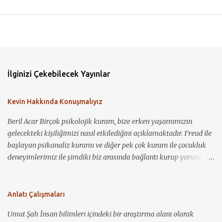
İlginizi Çekebilecek Yayınlar
Kevin Hakkında Konuşmalıyız
Beril Acar Birçok psikolojik kuram, bize erken yaşamımızın
gelecekteki kişiliğimizi nasıl etkilediğini açıklamaktadır. Freud ile
başlayan psikanaliz kuramı ve diğer pek çok kuram ile çocukluk
deneyimlerimiz ile şimdiki biz arasında bağlantı kurup yorum
yapmamız mümkün görünmektedir. Kevin Hakkında
Konuşmalıyız ile bir çocuğun nasıl sosyopat bir gence
dönüşebildiğini, annelik kavramının toplum için ne demek
Anlatı Çalışmaları
olduğunu ve bu kavramın nasıl bir baskı ve suçlama unsuru olarak
Umut Şah İnsan bilimleri içindeki bir araştırma alanı olarak
kullanılabileceğini görüyoruz. Birçok coğrafyada, çocuğa bakım