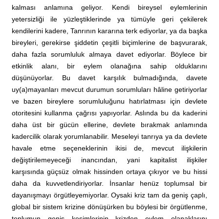
kalması anlamına geliyor. Kendi bireysel eylemlerinin
yetersizliği ile yüzleştiklerinde ya tümüyle geri çekilerek
kendilerini kadere, Tanrının kararına terk ediyorlar, ya da başka
bireyleri, gerekirse şiddetin çeşitli biçimlerine de başvurarak,
daha fazla sorumluluk almaya davet ediyorlar. Böylece bir
etkinlik alanı, bir eylem olanağına sahip olduklarını
düşünüyorlar. Bu davet karşılık bulmadığında, davete
uy(a)mayanları mevcut durumun sorumluları hâline getiriyorlar
ve bazen bireylere sorumluluğunu hatırlatması için devlete
otoritesini kullanma çağrısı yapıyorlar. Aslında bu da kaderini
daha üst bir gücün ellerine, devlete bırakmak anlamında
kadercilik olarak yorumlanabilir.
Meseleyi tanrıya ya da devlete
havale etme seçeneklerinin ikisi de, mevcut ilişkilerin
değiştirilemeyeceği inancından, yani kapitalist ilişkiler
karşısında güçsüz olmak hissinden ortaya çıkıyor ve bu hissi
daha da kuvvetlendiriyorlar. İnsanlar henüz toplumsal bir
dayanışmayı örgütleyemiyorlar. Oysaki kriz tam da geniş çaplı,
global bir sistem krizine dönüşürken bu böylesi bir örgütlenme,
toplumun geniş kesimlerinin krizden eylem olanaklarını