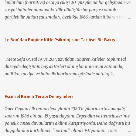
‘anlatı’nın (narrative) ortaya çıkışı 20. yüzyıla ait bir gelişmedir ve
veren birincil kişinin anne olması gerektiği, anneliğin kutsallığı ve
sosyal bilimler alanındaki ‘dile dönüş’ün bir parçası olarak
bunun bir zorunlulukmuş gibi algılanması yadsınamaz bir gerçek.
görülebilir. Anlatı çalışmaları, özellikle 1960’lardan itibaren tarih,
Öte yandan, çocuk sahibi olmaya hazır hissetmeyen anne
antropoloji, halk bilimi (folklor), psikoloji, sosyolinguistik, iletişim
adaylarının yaşadığı sıkıntı ve stresi görmezden gelip, bu durumu
çalışmaları ve sosyoloji gibi disiplinlerin ilgisini çekmiş ve
“anne olma heyecanı” gibi “normal”leştirmek ve yok saymak da
disiplinler arası bir çalışma alanı hâline gelmiştir (Riessman ve
Le Bon’dan Bugüne Kitle Psikolojisine Tarihsel Bir Bakış
ne yazık ki sıklıkla karşılaştığımız durumlardan. Filmdeki
Quinney, 2005). Özellikle son 20-30 yıl içerisinde anlatı, bir
karakterlerden Eva (Tilda Swinton), seyahat etmeyi seven,
araştırma nesnesi olarak birçok araştırmacının ilgisini çekmiş ve
kariyerli ve geleceğe yönel...
Mete Sefa Uysal 19. ve 20. yüzyıldan itibaren kitleler, toplumsal
böylece geniş bir araştırma külliyatı ortaya çıkmıştır. Bununla
düzeyde değişimin baş aktörleri olmuşlar ama aynı zamanda,
birlikte, bu kadar geniş bir alana yönelik yetkin bir inceleme
politika, medya ve bilim iktidarlarının gözünde patolojik,
yapmanın güçlüğü dikkate alınarak, bu yazıda alanın
şiddetten gözü dönmüş ve sınır tanımaz bir biçimde her şeyi yakıp
şekillenmesinde ve gelişmesinde öne çıkan geleneksel ve eleştirel
yıkan insan güruhları olarak resmedilmişlerdir. Dolayısıyla, bu
çalışmalar ve de teorisyenler aktarılacaktır. ‘Anlatı’ (narrative)
bakış açısından harek...
Eşcinsel Birinin Terapi Deneyimleri
terimi farklı disiplinler tarafından çeşitli anlamlarda
kullanılmakla b...
Öner Ceylan İ lk terapi deneyimim 1980’li yılların ortasındaydı;
sanırım 1986 olmalı. 15 yaşındaydım. Ergendim ve hemcinslerime
yönelik cinsel duygularım aklımı karıştırıyordu. Daha doğrusu bu
duygulardan kurtulmak, “normal” olmak istiyordum. Tabii