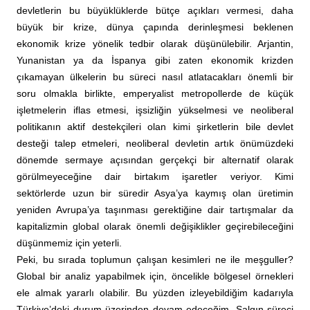
devletlerin bu büyüklüklerde bütçe açıkları vermesi, daha
büyük bir krize, dünya çapında derinleşmesi beklenen
ekonomik krize yönelik tedbir olarak düşünülebilir. Arjantin,
Yunanistan ya da İspanya gibi zaten ekonomik krizden
çıkamayan ülkelerin bu süreci nasıl atlatacakları önemli bir
soru olmakla birlikte, emperyalist metropollerde de küçük
işletmelerin iflas etmesi, işsizliğin yükselmesi ve neoliberal
politikanın aktif destekçileri olan kimi şirketlerin bile devlet
desteği talep etmeleri, neoliberal devletin artık önümüzdeki
dönemde sermaye açısından gerçekçi bir alternatif olarak
görülmeyeceğine dair birtakım işaretler veriyor. Kimi
sektörlerde uzun bir süredir Asya’ya kaymış olan üretimin
yeniden Avrupa’ya taşınması gerektiğine dair tartışmalar da
kapitalizmin global olarak önemli değişiklikler geçirebileceğini
düşünmemiz için yeterli.
Peki, bu sırada toplumun çalışan kesimleri ne ile meşguller?
Global bir analiz yapabilmek için, öncelikle bölgesel örnekleri
ele almak yararlı olabilir. Bu yüzden izleyebildiğim kadarıyla
Türkiye’deki durum üzerinden devam edeceğim. Salgın süreci