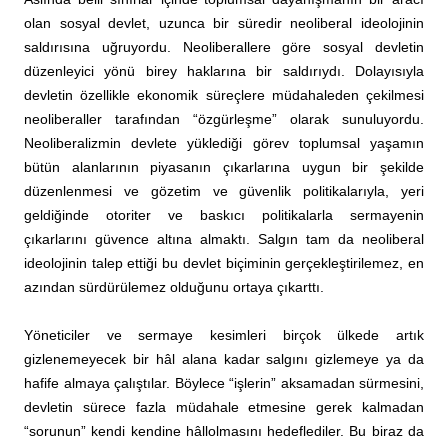
olan sosyal devlet, uzunca bir süredir neoliberal ideolojinin
saldırısına uğruyordu. Neoliberallere göre sosyal devletin
düzenleyici yönü birey haklarına bir saldırıydı. Dolayısıyla
devletin özellikle ekonomik süreçlere müdahaleden çekilmesi
neoliberaller tarafından “özgürleşme” olarak sunuluyordu.
Neoliberalizmin devlete yüklediği görev toplumsal yaşamın
bütün alanlarının piyasanın çıkarlarına uygun bir şekilde
düzenlenmesi ve gözetim ve güvenlik politikalarıyla, yeri
geldiğinde otoriter ve baskıcı politikalarla sermayenin
çıkarlarını güvence altına almaktı. Salgın tam da neoliberal
ideolojinin talep ettiği bu devlet biçiminin gerçekleştirilemez, en
azından sürdürülemez olduğunu ortaya çıkarttı.
Yöneticiler ve sermaye kesimleri birçok ülkede artık
gizlenemeyecek bir hâl alana kadar salgını gizlemeye ya da
hafife almaya çalıştılar. Böylece “işlerin” aksamadan sürmesini,
devletin sürece fazla müdahale etmesine gerek kalmadan
“sorunun” kendi kendine hâllolmasını hedeflediler. Bu biraz da