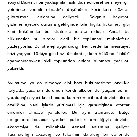
sosyal Darvinci bir yaklaşımla, aslında neoliberal sermaye için
yeterince verimli olmadığı düşünülen kesimlerin gözden
çıkartılması anlamına geliyordu. Salgının boyutları
gizlenemeyecek duruma geldiğinde bile İngiliz hükümeti gibi
kimi hükümetler bu stratejide ısrarcı oldular. Ancak bu
hükümetler şu sıralar ciddi bir toplumsal muhalefetle
yüzleşiyorlar. Bu strateji uygulandığı her yerde bir meşruiyet
krizi yaşıyor. Türkiye gibi bazı ülkelerde, daha hükümet “inkâr”
aşamasındayken sivil toplumdan önlem alınması çağrıları
yükseldi.
Avusturya ya da Almanya gibi bazı hükümetlerse özellikle
İtalya’da yaşanan durumun kendi ülkelerinde yaşanmasının
yaratacağı siyasi krizi hesaba katarak neoliberal devletin ikinci
özelliğine, yani işlerin yürümesi için gerektiğinde otoriter
önlemler almaya yöneldiler. Bu aynı zamanda, bütçe
dengelerini bozacak yardım paketleri aracılığıyla devletin
ekonomiye de müdahale etmesi anlamına geliyor.
Taşımacılığın aksadığı ve tüketimin daraldığı bir dönemde