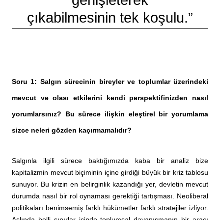
çıkabilmesinin tek koşulu.”
Soru 1: Salgın sürecinin bireyler ve toplumlar üzerindeki
mevcut ve olası etkilerini kendi perspektifinizden nasıl
yorumlarsınız? Bu sürece ilişkin eleştirel bir yorumlama
sizce neleri gözden kaçırmamalıdır?
Salgınla ilgili sürece baktığımızda kaba bir analiz bize
kapitalizmin mevcut biçiminin içine girdiği büyük bir kriz tablosu
sunuyor. Bu krizin en belirginlik kazandığı yer, devletin mevcut
durumda nasıl bir rol oynaması gerektiği tartışması. Neoliberal
politikaları benimsemiş farklı hükümetler farklı stratejiler izliyor.
Aslında belli sınırlar içinde toplumsal dayanışmanın bir aracı