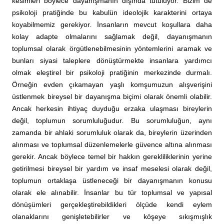
kesimleri böylece dayanışmanın dışında tutuluyor. Bizim de
psikoloji pratiğinde bu kabulün ideolojik karakterini ortaya
koyabilmemiz gerekiyor. İnsanların mevcut koşullara daha
kolay adapte olmalarını sağlamak değil, dayanışmanın
toplumsal olarak örgütlenebilmesinin yöntemlerini aramak ve
bunları siyasi taleplere dönüştürmekte insanlara yardımcı
olmak eleştirel bir psikoloji pratiğinin merkezinde durmalı.
Örneğin evden çıkamayan yaşlı komşumuzun alışverişini
üstlenmek bireysel bir dayanışma biçimi olarak önemli olabilir.
Ancak herkesin ihtiyaç duyduğu erzaka ulaşması bireylerin
değil, toplumun sorumluluğudur. Bu sorumluluğun, aynı
zamanda bir ahlaki sorumluluk olarak da, bireylerin üzerinden
alınması ve toplumsal düzenlemelerle güvence altına alınması
gerekir. Ancak böylece temel bir hakkın gerekliliklerinin yerine
getirilmesi bireysel bir yardım ve insaf meselesi olarak değil,
toplumun ortaklaşa üstleneceği bir dayanışmanın konusu
olarak ele alınabilir. İnsanlar bu tür toplumsal ve yapısal
dönüşümleri gerçekleştirebildikleri ölçüde kendi eylem
olanaklarını genişletebilirler ve köşeye sıkışmışlık