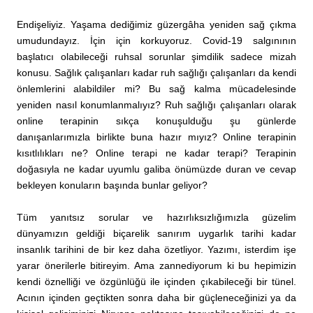
Endişeliyiz. Yaşama dediğimiz güzergâha yeniden sağ çıkma
umudundayız. İçin için korkuyoruz. Covid-19 salgınının
başlatıcı olabileceği ruhsal sorunlar şimdilik sadece mizah
konusu. Sağlık çalışanları kadar ruh sağlığı çalışanları da kendi
önlemlerini alabildiler mi? Bu sağ kalma mücadelesinde
yeniden nasıl konumlanmalıyız? Ruh sağlığı çalışanları olarak
online terapinin sıkça konuşulduğu şu günlerde
danışanlarımızla birlikte buna hazır mıyız? Online terapinin
kısıtlılıkları ne? Online terapi ne kadar terapi? Terapinin
doğasıyla ne kadar uyumlu galiba önümüzde duran ve cevap
bekleyen konuların başında bunlar geliyor?
Tüm yanıtsız sorular ve hazırlıksızlığımızla güzelim
dünyamızın geldiği biçarelik sanırım uygarlık tarihi kadar
insanlık tarihini de bir kez daha özetliyor. Yazımı, isterdim işe
yarar önerilerle bitireyim. Ama zannediyorum ki bu hepimizin
kendi öznelliği ve özgünlüğü ile içinden çıkabileceği bir tünel.
Acının içinden geçtikten sonra daha bir güçleneceğinizi ya da