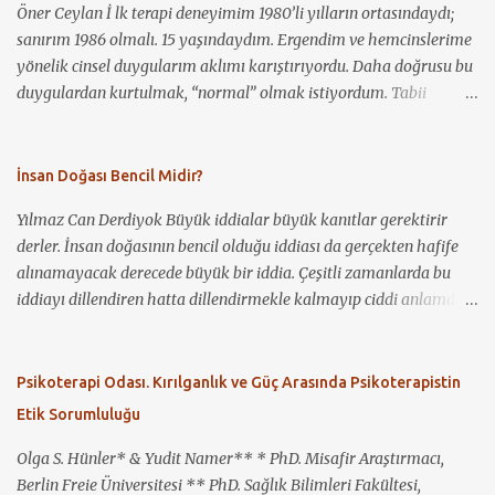
Öner Ceylan İ lk terapi deneyimim 1980’li yılların ortasındaydı;
sanırım 1986 olmalı. 15 yaşındaydım. Ergendim ve hemcinslerime
yönelik cinsel duygularım aklımı karıştırıyordu. Daha doğrusu bu
duygulardan kurtulmak, “normal” olmak istiyordum. Tabii
benden başka kimsenin bundan haberi yoktu. Ancak ağlama
krizlerim oluyordu. Elbette ergenliğin ağırlığı da bunda rol
oynuyordu. Bunun üzerine annem, o dönem kendisinin de
İnsan Doğası Bencil Midir?
psikoterapisti ve Cerrahpaşa’da doçent olan bir psikiyatriste
Yılmaz Can Derdiyok Büyük iddialar büyük kanıtlar gerektirir
gitmemi önerdi, fakat ben kabul etmedim. “Ben deli değilim”
derler. İnsan doğasının bencil olduğu iddiası da gerçekten hafife
dedim. Daha sonra durum iyice çıkışsız gözükmüş olacak ki kabul
alınamayacak derecede büyük bir iddia. Çeşitli zamanlarda bu
ettim ve önce özel bir klinikte, daha sonra zaman zaman
iddiayı dillendiren hatta dillendirmekle kalmayıp ciddi anlamda
Cerrahpaşa Hastanesi’nde, sonrasında da muayenehanesinde,
savunan insanlara denk gelmişizdir. Kimileri bu iddiayı daha da
aralıklarla sekiz yıl boyunca bu psikiyatristin danışanı oldum.
ileri götürüyor ve insanlığın yaşadığı bütün sıkıntıların genelde bu
Kendisi iyi bir terapist ve iyi bir insandı. Ancak, belki hâlâ birçok
bencillikten kaynaklandığını ileri sürüyor: Sözgelimi; savaşlar,
Psikoterapi Odası. Kırılganlık ve Güç Arasında Psikoterapistin
terapistin ve uzmanın olduğu gibi, eşcinsellik konusunda
yıkımlar, felaketler, taciz ve tecavüzler, eşitsizlikler sözde insan
önyargıları vardı. Bunu da şuradan çıkarıyorum; hiçbir zaman
Etik Sorumluluğu
bencilliğinin bir ürünü olarak ortaya çıkıyor. Yirmi birinci yüzyılı
yüzüme k...
yaşıyoruz. Yakın tarihimize baktığımızda savaşları, yıkımları,
Olga S. Hünler* & Yudit Namer** * PhD. Misafir Araştırmacı,
çevre felaketlerini hatırlıyor olmak çok da zor olmasa gerek.
Berlin Freie Üniversitesi ** PhD. Sağlık Bilimleri Fakültesi,