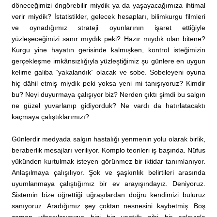
döneceğimizi öngörebilir miydik ya da yaşayacağımıza ihtimal
verir miydik? İstatistikler, gelecek hesapları, bilimkurgu filmleri
ve oynadığımız strateji oyunlarının işaret ettiğiyle
yüzleşeceğimizi sanır mıydık peki? Hazır mıydık olan bitene?
Kurgu yine hayatın gerisinde kalmışken, kontrol isteğimizin
gerçekleşme imkânsızlığıyla yüzleştiğimiz şu günlere en uygun
kelime galiba “yakalandık” olacak ve sobe. Sobeleyeni oyuna
hiç dâhil etmiş miydik peki yoksa yeni mi tanışıyoruz? Kimdir
bu? Neyi duyurmaya çalışıyor biz? Nerden çıktı şimdi bu salgın
ne güzel yuvarlanıp gidiyorduk? Ne vardı da hatırlatacaktı
kaçmaya çalıştıklarımızı?
Günlerdir medyada salgın hastalığı yenmenin yolu olarak birlik,
beraberlik mesajları veriliyor. Komplo teorileri iş başında. Nüfus
yükünden kurtulmak isteyen görünmez bir iktidar tanımlanıyor.
Anlaşılmaya çalışılıyor. Şok ve şaşkınlık belirtileri arasında
uyumlanmaya çalıştığımız bir ev arayışındayız. Deniyoruz.
Sistemin bize öğrettiği uğraşılardan doğru kendimizi buluruz
sanıyoruz. Aradığımız şey çoktan nesnesini kaybetmiş. Boş
zaman uğraşılarımızın bizi biz yaptığı gibi bir anlayışla