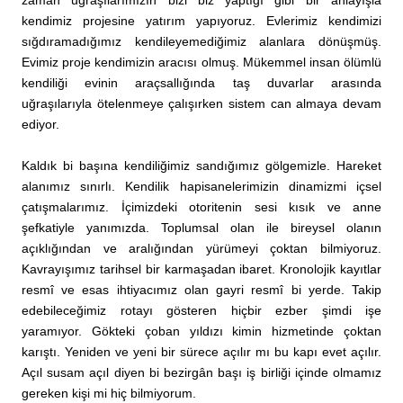
kendimiz projesine yatırım yapıyoruz. Evlerimiz kendimizi
sığdıramadığımız kendileyemediğimiz alanlara dönüşmüş.
Evimiz proje kendimizin aracısı olmuş. Mükemmel insan ölümlü
kendiliği evinin araçsallığında taş duvarlar arasında
uğraşılarıyla ötelenmeye çalışırken sistem can almaya devam
ediyor.
Kaldık bi başına kendiliğimiz sandığımız gölgemizle. Hareket
alanımız sınırlı. Kendilik hapisanelerimizin dinamizmi içsel
çatışmalarımız. İçimizdeki otoritenin sesi kısık ve anne
şefkatiyle yanımızda. Toplumsal olan ile bireysel olanın
açıklığından ve aralığından yürümeyi çoktan bilmiyoruz.
Kavrayışımız tarihsel bir karmaşadan ibaret. Kronolojik kayıtlar
resmî ve esas ihtiyacımız olan gayri resmî bi yerde. Takip
edebileceğimiz rotayı gösteren hiçbir ezber şimdi işe
yaramıyor. Gökteki çoban yıldızı kimin hizmetinde çoktan
karıştı. Yeniden ve yeni bir sürece açılır mı bu kapı evet açılır.
Açıl susam açıl diyen bi bezirgân başı iş birliği içinde olmamız
gereken kişi mi hiç bilmiyorum.