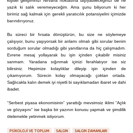
kişisel gelişiminizi Nirvana noktasına taşıyabileceğinizi de ne
yazık ki salık veremeyeceğim. Ama şunu biliyorum ki her
birimiz sağ kalmak için gerekli yaratıcılık potansiyelini içimizde
barındırıyoruz.
Bu süreci bir fırsata dönüştürün, bu size ne söylemeye
çalışıyor, bunu yaşıyorsak bir anlamı olmalı gibi sorular benim
sorduğum sorular olmadığı gibi yanıtlarına da hiç çalışmadım.
Evrene mesaj yollayarak bu işin içinden çıkabilir misiniz
sanmam. Yaradana sığınmak içinizi ferahlatıyor ise siz
bilirsiniz. Hepimize kolaylıklar dileyip işin içinden de
çıkamıyorum. Sürecin kolay olmayacağı çoktan ortada.
Sağlıcakla kalın demek iyi niyetli bi sayıklamadan ibaret ve dahi
ibadet.
“Serbest piyasa ekonomisinin” yarattığı mevsimsiz iklimi “Açlık
ve gözyaşını” ise başka bir yazının konusu yapmak ve şimdilik
ötelemekle yetinmek istiyorum.
PSIKOLOJI VE TOPLUM
SALGIN
SALGIN ZAMANLARI