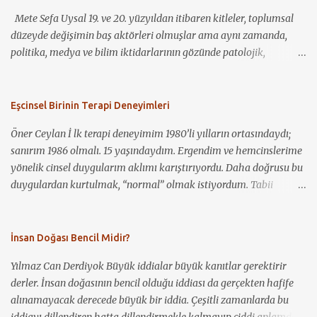
araştırma nesnesi olarak birçok araştırmacının ilgisini çekmiş ve
kariyerli ve geleceğe yönel...
Mete Sefa Uysal 19. ve 20. yüzyıldan itibaren kitleler, toplumsal
böylece geniş bir araştırma külliyatı ortaya çıkmıştır. Bununla
düzeyde değişimin baş aktörleri olmuşlar ama aynı zamanda,
birlikte, bu kadar geniş bir alana yönelik yetkin bir inceleme
politika, medya ve bilim iktidarlarının gözünde patolojik,
yapmanın güçlüğü dikkate alınarak, bu yazıda alanın
şiddetten gözü dönmüş ve sınır tanımaz bir biçimde her şeyi yakıp
şekillenmesinde ve gelişmesinde öne çıkan geleneksel ve eleştirel
yıkan insan güruhları olarak resmedilmişlerdir. Dolayısıyla, bu
çalışmalar ve de teorisyenler aktarılacaktır. ‘Anlatı’ (narrative)
bakış açısından harek...
Eşcinsel Birinin Terapi Deneyimleri
terimi farklı disiplinler tarafından çeşitli anlamlarda
kullanılmakla b...
Öner Ceylan İ lk terapi deneyimim 1980’li yılların ortasındaydı;
sanırım 1986 olmalı. 15 yaşındaydım. Ergendim ve hemcinslerime
yönelik cinsel duygularım aklımı karıştırıyordu. Daha doğrusu bu
duygulardan kurtulmak, “normal” olmak istiyordum. Tabii
benden başka kimsenin bundan haberi yoktu. Ancak ağlama
krizlerim oluyordu. Elbette ergenliğin ağırlığı da bunda rol
oynuyordu. Bunun üzerine annem, o dönem kendisinin de
İnsan Doğası Bencil Midir?
psikoterapisti ve Cerrahpaşa’da doçent olan bir psikiyatriste
Yılmaz Can Derdiyok Büyük iddialar büyük kanıtlar gerektirir
gitmemi önerdi, fakat ben kabul etmedim. “Ben deli değilim”
derler. İnsan doğasının bencil olduğu iddiası da gerçekten hafife
dedim. Daha sonra durum iyice çıkışsız gözükmüş olacak ki kabul
alınamayacak derecede büyük bir iddia. Çeşitli zamanlarda bu
ettim ve önce özel bir klinikte, daha sonra zaman zaman