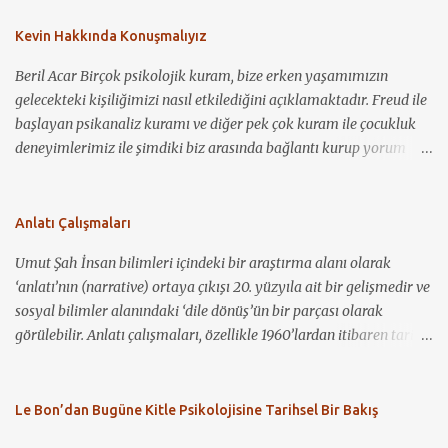
Kevin Hakkında Konuşmalıyız
Beril Acar Birçok psikolojik kuram, bize erken yaşamımızın
gelecekteki kişiliğimizi nasıl etkilediğini açıklamaktadır. Freud ile
başlayan psikanaliz kuramı ve diğer pek çok kuram ile çocukluk
deneyimlerimiz ile şimdiki biz arasında bağlantı kurup yorum
yapmamız mümkün görünmektedir. Kevin Hakkında
Konuşmalıyız ile bir çocuğun nasıl sosyopat bir gence
dönüşebildiğini, annelik kavramının toplum için ne demek
Anlatı Çalışmaları
olduğunu ve bu kavramın nasıl bir baskı ve suçlama unsuru olarak
Umut Şah İnsan bilimleri içindeki bir araştırma alanı olarak
kullanılabileceğini görüyoruz. Birçok coğrafyada, çocuğa bakım
‘anlatı’nın (narrative) ortaya çıkışı 20. yüzyıla ait bir gelişmedir ve
veren birincil kişinin anne olması gerektiği, anneliğin kutsallığı ve
sosyal bilimler alanındaki ‘dile dönüş’ün bir parçası olarak
bunun bir zorunlulukmuş gibi algılanması yadsınamaz bir gerçek.
görülebilir. Anlatı çalışmaları, özellikle 1960’lardan itibaren tarih,
Öte yandan, çocuk sahibi olmaya hazır hissetmeyen anne
antropoloji, halk bilimi (folklor), psikoloji, sosyolinguistik, iletişim
adaylarının yaşadığı sıkıntı ve stresi görmezden gelip, bu durumu
çalışmaları ve sosyoloji gibi disiplinlerin ilgisini çekmiş ve
“anne olma heyecanı” gibi “normal”leştirmek ve yok saymak da
disiplinler arası bir çalışma alanı hâline gelmiştir (Riessman ve
Le Bon’dan Bugüne Kitle Psikolojisine Tarihsel Bir Bakış
ne yazık ki sıklıkla karşılaştığımız durumlardan. Filmdeki
Quinney, 2005). Özellikle son 20-30 yıl içerisinde anlatı, bir
karakterlerden Eva (Tilda Swinton), seyahat etmeyi seven,