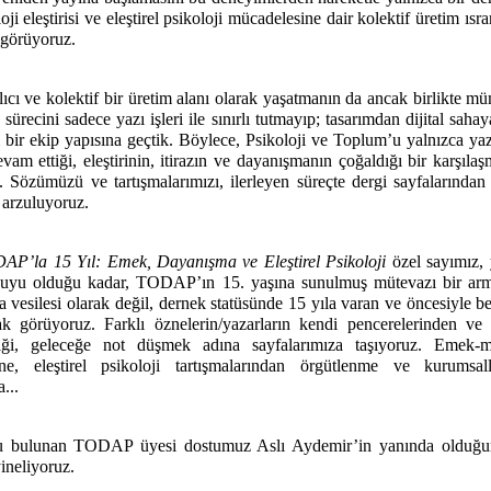
i eleştirisi ve eleştirel psikoloji mücadelesine dair kolektif üretim ısra
 görüyoruz.
cı ve kolektif bir üretim alanı olarak yaşatmanın da ancak birlikte 
recini sadece yazı işleri ile sınırlı tutmayıp; tasarımdan dijital saha
ı bir ekip yapısına geçtik. Böylece, Psikoloji ve Toplum’u yalnızca yaz
evam ettiği, eleştirinin, itirazın ve dayanışmanın çoğaldığı bir karşıla
özümüzü ve tartışmalarımızı, ilerleyen süreçte dergi sayfalarından
 arzuluyoruz.
AP’la 15 Yıl: Emek, Dayanışma ve Eleştirel Psikoloji
özel sayımız, 
 suyu olduğu kadar, TODAP’ın 15. yaşına sunulmuş mütevazı bir ar
ma vesilesi olarak değil, dernek statüsünde 15 yıla varan ve öncesiyle b
k görüyoruz. Farklı öznelerin/yazarların kendi pencerelerinden ve f
ği, geleceğe not düşmek adına sayfalarımıza taşıyoruz. Emek-m
ne, eleştirel psikoloji tartışmalarından örgütlenme ve kurumsal
a...
klu bulunan TODAP üyesi dostumuz Aslı Aydemir’in yanında olduğ
ineliyoruz.