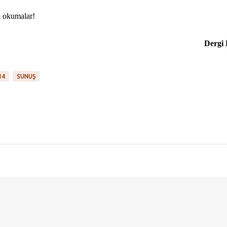
i okumalar!
Dergi 
14
SUNUŞ