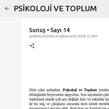
PSİKOLOJİ VE TOPLUM
Sunuş • Sayı 14
gönderen
psikoloji ve toplum
tarih:
Aralık 13, 2025
Dört yılın ardından,
Psikoloji ve Toplum
yenile
dönüşünün heyecanını taşıyoruz. Son sayımızın çık
toplumsal olarak çok şey değişti; kriz ve yıkımlar ka
de bu iniş ve çıkışların arasında hem kendi mesle
dayanışmaya devam ettik. Psikoloji ve Toplum’un y