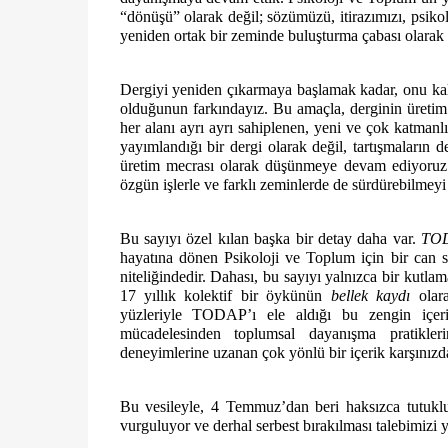
“dönüşü” olarak değil; sözümüzü, itirazımızı, psikoloj
yeniden ortak bir zeminde buluşturma çabası olarak
Dergiyi yeniden çıkarmaya başlamak kadar, onu kalı
olduğunun farkındayız. Bu amaçla, derginin üretim sü
her alanı ayrı ayrı sahiplenen, yeni ve çok katmanl
yayımlandığı bir dergi olarak değil, tartışmaların d
üretim mecrası olarak düşünmeye devam ediyoruz. S
özgün işlerle ve farklı zeminlerde de sürdürebilmeyi
Bu sayıyı özel kılan başka bir detay daha var.
TOD
hayatına dönen Psikoloji ve Toplum için bir can
niteliğindedir. Dahası, bu sayıyı yalnızca bir kutla
17 yıllık kolektif bir öykünün
bellek kaydı
olara
yüzleriyle TODAP’ı ele aldığı bu zengin içeri
mücadelesinden toplumsal dayanışma pratikleri
deneyimlerine uzanan çok yönlü bir içerik karşınızd
Bu vesileyle, 4 Temmuz’dan beri haksızca tutu
vurguluyor ve derhal serbest bırakılması talebimizi y