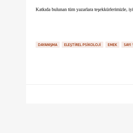
Katkıda bulunan tüm yazarlara teşekkürlerimizle, iy
DAYANIŞMA
ELEŞTIREL PSIKOLOJI
EMEK
SAYI 