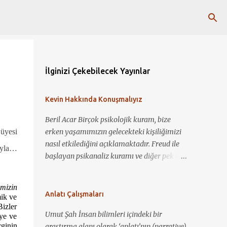
İlginizi Çekebilecek Yayınlar
Kevin Hakkında Konuşmalıyız
Beril Acar Birçok psikolojik kuram, bize
 üyesi
erken yaşamımızın gelecekteki kişiliğimizi
nasıl etkilediğini açıklamaktadır. Freud ile
gıyla…
başlayan psikanaliz kuramı ve diğer pek çok
kuram ile çocukluk deneyimlerimiz ile
şimdiki biz arasında bağlantı kurup yorum
imizin
yapmamız mümkün görünmektedir. Kevin
Anlatı Çalışmaları
ik ve
Hakkında Konuşmalıyız ile bir çocuğun nasıl
Bizler
Umut Şah İnsan bilimleri içindeki bir
eye ve
sosyopat bir gence dönüşebildiğini, annelik
rginin
araştırma alanı olarak ‘anlatı’nın (narrative)