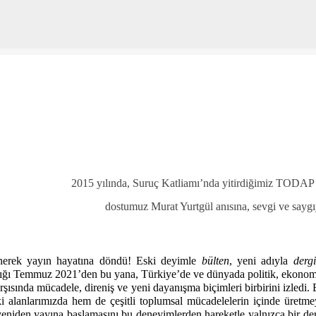
Ana içeriğe atla
2015 yılında, Suruç Katliamı’nda yitirdiğimiz TODAP
dostumuz Murat Yurtgül anısına, sevgi ve say
nerek yayın hayatına döndü! Eski deyimle
bülten
, yeni adıyla
derg
tığı Temmuz 2021’den bu yana, Türkiye’de ve dünyada politik, ekonom
rşısında mücadele, direniş ve yeni dayanışma biçimleri birbirini izledi. 
ki alanlarımızda hem de çeşitli toplumsal mücadelelerin içinde üretm
eniden yayına başlamasını bu deneyimlerden hareketle yalnızca bir de